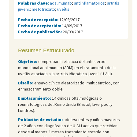
Palabras clave:
adalimumab
;
antiinflamatorios
;
artritis
juvenil
;
metotrexato
;
uveítis
Fecha de recepción:
12/09/2017
Fecha de aceptación:
14/09/2017
Fecha de publicación:
20/09/2017
Resumen Estructurado
Objetivo:
comprobar la eficacia del anticuerpo
monoclonal adalimumab (ADM) en el tratamiento de la
uveítis asociada a la artritis idiopática juvenil (U-AIJ).
Diseño:
ensayo clínico aleatorizado, multicéntrico, con
enmascaramiento doble.
Emplazamiento:
14 clínicas oftalmológicas o
reumatológicas del Reino Unido (Bristol, Liverpool y
Londres).
Población de estudio:
adolescentes y niños mayores
de 2 años con diagnóstico de U-AIJ activa que recibían
desde al menos 3 meses tratamiento estable con
2