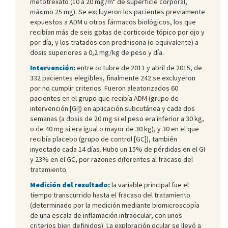
metotrexato (10 a 20 mg/m
de superficie corporal,
máximo 25 mg). Se excluyeron los pacientes previamente
expuestos a ADM u otros fármacos biológicos, los que
recibían más de seis gotas de corticoide tópico por ojo y
por día, y los tratados con prednisona (o equivalente) a
dosis superiores a 0,2 mg/kg de peso y día.
Intervención:
entre octubre de 2011 y abril de 2015, de
332 pacientes elegibles, finalmente 242 se excluyeron
por no cumplir criterios. Fueron aleatorizados 60
pacientes en el grupo que recibía ADM (grupo de
intervención [GI]) en aplicación subcutánea y cada dos
semanas (a dosis de 20 mg si el peso era inferior a 30 kg,
o de 40 mg si era igual o mayor de 30 kg), y 30 en el que
recibía placebo (grupo de control [GC]), también
inyectado cada 14 días. Hubo un 15% de pérdidas en el GI
y 23% en el GC, por razones diferentes al fracaso del
tratamiento.
Medición del resultado:
la variable principal fue el
tiempo transcurrido hasta el fracaso del tratamiento
(determinado por la medición mediante biomicroscopía
de una escala de inflamación intraocular, con unos
criterios bien definidos). La exploración ocular se llevó a