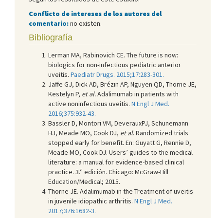
Conflicto de intereses de los autores del
comentario:
no existen.
Bibliografía
Lerman MA, Rabinovich CE. The future is now:
biologics for non-infectious pediatric anterior
uveitis.
Paediatr Drugs. 2015;17:283-301.
Jaffe GJ, Dick AD, Brézin AP, Nguyen QD, Thorne JE,
Kestelyn P,
et al.
Adalimumab in patients with
active noninfectious uveitis.
N Engl J Med.
2016;375:932-43.
Bassler D, Montori VM, DeverauxPJ, Schunemann
HJ, Meade MO, Cook DJ,
et al
. Randomized trials
stopped early for benefit. En: Guyatt G, Rennie D,
Meade MO, Cook DJ. Users’ guides to the medical
literature: a manual for evidence-based clinical
practice. 3.ª edición. Chicago: McGraw-Hill
Education/Medical; 2015.
Thorne JE. Adalimumab in the Treatment of uveitis
in juvenile idiopathic arthritis.
N Engl J Med.
2017;376:1682-3.