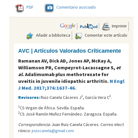
PDF
Comentario asociado
Imprimir
Añadir a biblioteca
Comentar este artículo
AVC | Artículos Valorados Críticamente
Ramanan AV, Dick AD, Jones AP, McKay A,
Williamson PR, Compeyrot-Lacassagne S,
et
al
. Adalimumab plus methotrexate for
uveitis in juvenile idiopathic arthritis.
N Engl
J Med. 2017;376:1637-46.
1
2
Revisores:
Ruiz-Canela Cáceres J
, García Vera C
.
1
CS Virgen de África. Sevilla. España.
2
CS José Ramón Muñoz Fernández. Zaragoza. España.
Correspondencia:
Juan Ruiz-Canela Cáceres. Correo elect
rónico:
jruizcanela@gmail.com