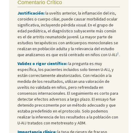
Comentario Crítico
Justificación:
la uveítis anterior, la inflamación del iris,
coroides o cuerpo ciliar, puede causar morbilidad ocular
significativa, incluyendo pérdida visual. En el grupo de
edad pediátrica, el diagnóstico subyacente más común
es el de artritis reumatoide juvenil. La mayor parte de
estudios terapéuticos con anticuerpos monoclonales se
realizan en población adulta y la relevancia del estudio
1
que analizamos es que está centrado en niños con U-AIJ
.
Validez o rigor científico:
la pregunta es muy
específica, los pacientes incluidos solo tienen U-AIJ, y
están correctamente aleatorizados. Con relación a la
medida de los resultados, utilizan una valoración de
uveítis no validada en niños, pero refrendada en
consensos internacionales. El seguimiento es corto para
detectar efectos adversos a largo plazo. El ensayo fue
detenido precozmente por un método adecuado y que
estaba predefinido en el protocolo. Solo podemos
realizar la inferencia de los resultados a la población con
U-AIJ tratados con metotrexato y ADM.
Importancia clínica:
la tasa de riesgo de fracaso