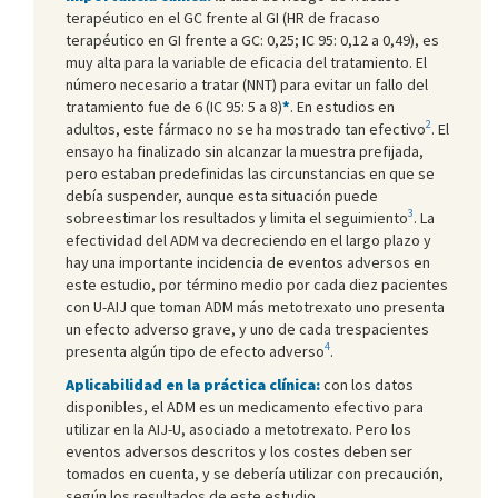
terapéutico en el GC frente al GI (HR de fracaso
terapéutico en GI frente a GC: 0,25; IC 95: 0,12 a 0,49), es
muy alta para la variable de eficacia del tratamiento. El
número necesario a tratar (NNT) para evitar un fallo del
tratamiento fue de 6 (IC 95: 5 a 8)
*
. En estudios en
2
adultos, este fármaco no se ha mostrado tan efectivo
. El
ensayo ha finalizado sin alcanzar la muestra prefijada,
pero estaban predefinidas las circunstancias en que se
debía suspender, aunque esta situación puede
3
sobreestimar los resultados y limita el seguimiento
. La
efectividad del ADM va decreciendo en el largo plazo y
hay una importante incidencia de eventos adversos en
este estudio, por término medio por cada diez pacientes
con U-AIJ que toman ADM más metotrexato uno presenta
un efecto adverso grave, y uno de cada trespacientes
4
presenta algún tipo de efecto adverso
.
Aplicabilidad en la práctica clínica:
con los datos
disponibles, el ADM es un medicamento efectivo para
utilizar en la AIJ-U, asociado a metotrexato. Pero los
eventos adversos descritos y los costes deben ser
tomados en cuenta, y se debería utilizar con precaución,
según los resultados de este estudio.