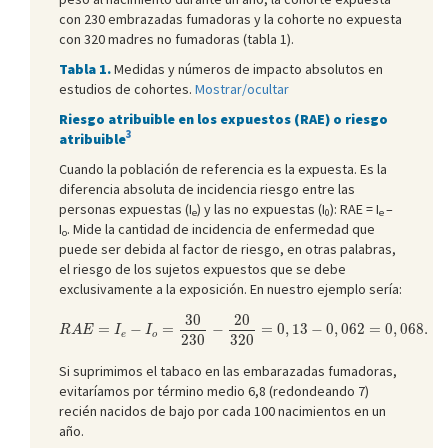
con 230 embrazadas fumadoras y la cohorte no expuesta
con 320 madres no fumadoras (tabla 1).
Tabla 1.
Medidas y números de impacto absolutos en
estudios de cohortes.
Mostrar/ocultar
Riesgo atribuible en los expuestos (RAE) o riesgo
3
atribuible
Cuando la población de referencia es la expuesta. Es la
diferencia absoluta de incidencia riesgo entre las
personas expuestas (I
) y las no expuestas (I
): RAE = I
–
e
0
e
I
. Mide la cantidad de incidencia de enfermedad que
o
puede ser debida al factor de riesgo, en otras palabras,
el riesgo de los sujetos expuestos que se debe
exclusivamente a la exposición. En nuestro ejemplo sería:
R
A
E
=
I
e
−
I
o
=
30
230
−
20
320
=
0
,
13
−
0
,
062
=
0
,
068.
30
20
=
−
=
−
=
0
,
13
−
0
,
062
=
0
,
068.
R
A
E
I
I
e
o
230
320
Si suprimimos el tabaco en las embarazadas fumadoras,
evitaríamos por término medio 6,8 (redondeando 7)
recién nacidos de bajo por cada 100 nacimientos en un
año.