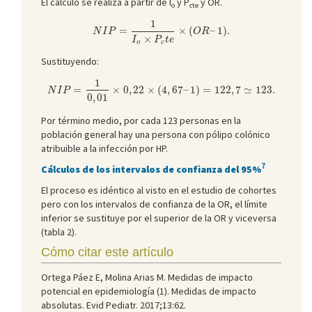
El cálculo se realiza a partir de I
y P
y OR.
o
cte
N
I
P
=
1
I
o
×
P
c
t
e
×
(
O
R
–
1
)
.
1
=
×
(
–
1
)
.
N
I
P
O
R
×
I
P
t
e
o
c
Sustituyendo:
N
I
P
=
1
0
,
01
×
0
,
22
×
(
4
,
67
–
1
)
=
122
,
7
≃
123.
1
=
×
0
,
22
×
(
4
,
67
–
1
)
=
122
,
7
≃
123.
N
I
P
0
,
01
Por término medio, por cada 123 personas en la
población general hay una persona con pólipo colónico
atribuible a la infección por HP.
7
Cálculos de los intervalos de confianza del 95%
El proceso es idéntico al visto en el estudio de cohortes
pero con los intervalos de confianza de la OR, el límite
inferior se sustituye por el superior de la OR y viceversa
(tabla 2).
Cómo citar este artículo
Ortega Páez E, Molina Arias M. Medidas de impacto
potencial en epidemiología (1). Medidas de impacto
absolutas. Evid Pediatr. 2017;13:62.