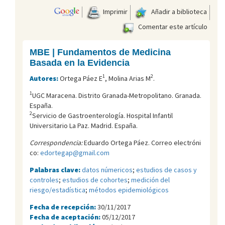
Imprimir
Añadir a biblioteca
Comentar este artículo
MBE | Fundamentos de Medicina
Basada en la Evidencia
1
2
Autores:
Ortega Páez E
, Molina Arias M
.
1
UGC Maracena. Distrito Granada-Metropolitano. Granada.
España.
2
Servicio de Gastroenterología. Hospital Infantil
Universitario La Paz. Madrid. España.
Correspondencia:
Eduardo Ortega Páez. Correo electróni
co:
edortegap@gmail.com
Palabras clave:
datos númericos
;
estudios de casos y
controles
;
estudios de cohortes
;
medición del
riesgo/estadística
;
métodos epidemiológicos
Fecha de recepción:
30/11/2017
Fecha de aceptación:
05/12/2017