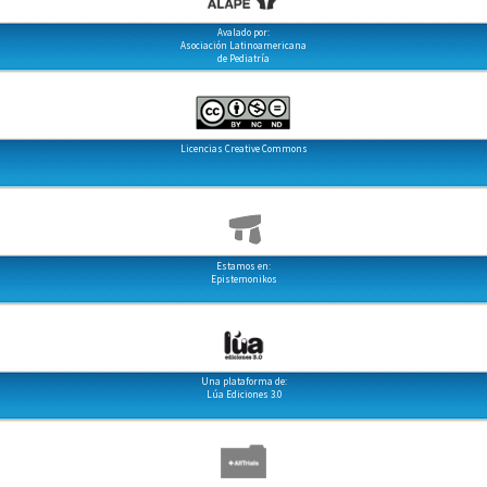
Avalado por:
Asociación Latinoamericana
de Pediatría
Licencias Creative Commons
Estamos en:
Epistemonikos
Una plataforma de:
Lúa Ediciones 3.0