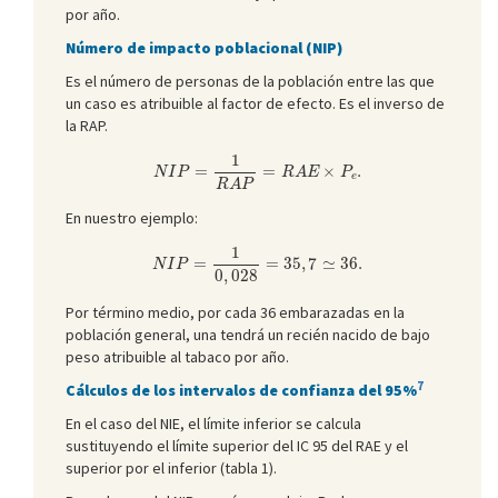
por año.
Número de impacto poblacional (NIP)
Es el número de personas de la población entre las que
un caso es atribuible al factor de efecto. Es el inverso de
la RAP.
N
I
P
=
1
R
A
P
=
R
A
E
×
P
e
.
1
=
=
×
.
N
I
P
R
A
E
P
e
R
A
P
En nuestro ejemplo:
N
I
P
=
1
0
,
028
=
35
,
7
≃
36.
1
=
=
35
,
7
≃
36.
N
I
P
0
,
028
Por término medio, por cada 36 embarazadas en la
población general, una tendrá un recién nacido de bajo
peso atribuible al tabaco por año.
7
Cálculos de los intervalos de confianza del 95%
En el caso del NIE, el límite inferior se calcula
sustituyendo el límite superior del IC 95 del RAE y el
superior por el inferior (tabla 1).