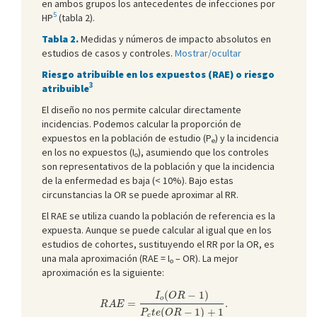
en ambos grupos los antecedentes de infecciones por
5
HP
(tabla 2).
Tabla 2.
Medidas y números de impacto absolutos en
estudios de casos y controles.
Mostrar/ocultar
Riesgo atribuible en los expuestos (RAE) o riesgo
3
atribuible
El diseño no nos permite calcular directamente
incidencias. Podemos calcular la proporción de
expuestos en la población de estudio (P
) y la incidencia
e
en los no expuestos (I
), asumiendo que los controles
o
son representativos de la población y que la incidencia
de la enfermedad es baja (< 10%). Bajo estas
circunstancias la OR se puede aproximar al RR.
El RAE se utiliza cuando la población de referencia es la
expuesta. Aunque se puede calcular al igual que en los
estudios de cohortes, sustituyendo el RR por la OR, es
una mala aproximación (RAE = I
– OR). La mejor
o
aproximación es la siguiente:
R
A
E
=
I
o
(
O
R
−
1
)
P
c
t
e
(
O
R
−
1
)
+
1
.
(
−
1
)
I
O
R
o
=
.
R
A
E
(
−
1
)
+
1
P
t
e
O
R
c