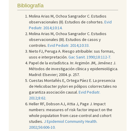
Bibliografía
Molina Arias M, Ochoa Sangrador C. Estudios
observacionales (II). Estudios de cohortes.
Evid
Pediatr. 2014;10:14.
Molina Arias M, Ochoa Sangrador C. Estudios
observacionales (III). Estudios de casos y
controles.
Evid Pediatr. 2014;10:33.
Nieto FJ, Peruga A. Riesgo atribuible: sus formas,
usos e interpretación.
Gac Sanit. 1990;18:112-7.
Papel de la estadística. In: Argimón JM, Jiménez J.
Métodos de investigación clínica y epidemiológica.
Madrid: Elsevier; 2004. p. 257.
Cuestas Montañés E, Ortega Páez E. La presencia
de Helicobacter pylori en pólipos colorrectales no
garantiza asociación causal.
Evid Pediatr.
2012;8:62.
Heller RF, Dobson AJ, Attia J, Page J. Impact
numbers: measures of risk factor impact on the
whole population from case-control and cohort
studies.
J Epidemiol Community Health.
2002;56:606-10.