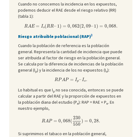
Cuando no conocemos la incidencia en los expuestos,
podemos deducir el RAE desde el riesgo relativo (RR)
(tabla 1):
R
A
E
=
I
o
(
R
R
–
1
)
=
0
,
062
(
2
,
09
–
1
)
=
0
,
068.
=
(
–
1
)
=
0
,
062
(
2
,
09
–
1
)
=
0
,
068.
R
A
E
I
R
R
o
3
Riesgo atribuible poblacional (RAP)
Cuando la población de referencia es la población
general. Representa la cantidad de incidencia que puede
ser atribuida al factor de riesgo en la población general.
Se calcula por la diferencia de incidencias de la población
general (I
) y la incidencia de los no expuestos (I
):
p
o
R
P
A
P
=
I
p
–
I
o
.
=
–
.
R
P
A
P
I
I
p
o
Lo habitual es que I
no sea conocida, entonces se puede
p
calcular a partir del RAE y la proporción de expuestos en
la población diana del estudio (P
): RAP = RAE × P
. En
e
e
nuestro ejemplo,
R
A
P
=
0
,
068
(
230
550
)
=
0
,
28.
230
=
0
,
068
(
)
=
0
,
28.
R
A
P
550
Si suprimimos el tabaco en la población general,