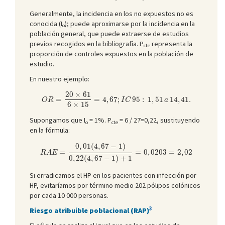
Generalmente, la incidencia en los no expuestos no es
conocida (I
); puede aproximarse por la incidencia en la
o
población general, que puede extraerse de estudios
previos recogidos en la bibliografía. P
representa la
cte
proporción de controles expuestos en la población de
estudio.
En nuestro ejemplo:
O
R
=
20
×
61
6
×
15
=
4
,
67
;
I
C
95
:
1
,
51
a
14
,
41.
20
×
61
=
=
4
,
67
;
95
:
1
,
51
14
,
41.
O
R
I
C
a
6
×
15
Supongamos que I
= 1%. P
= 6 / 27=0,22, sustituyendo
o
cte
en la fórmula:
R
A
E
=
0
,
01
(
4
,
67
−
1
)
0
,
22
(
4
,
67
−
1
)
+
1
=
0
,
0203
=
2
,
02
0
,
01
(
4
,
67
−
1
)
=
=
0
,
0203
=
2
,
02
R
A
E
0
,
22
(
4
,
67
−
1
)
+
1
Si erradicamos el HP en los pacientes con infección por
HP, evitaríamos por término medio 202 pólipos colónicos
por cada 10 000 personas.
3
Riesgo atribuible poblacional (RAP)