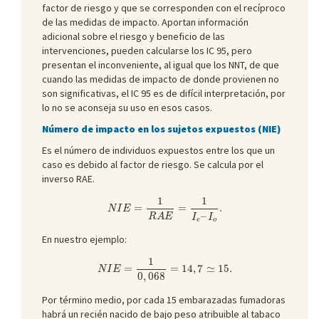
factor de riesgo y que se corresponden con el recíproco
de las medidas de impacto. Aportan información
adicional sobre el riesgo y beneficio de las
intervenciones, pueden calcularse los IC 95, pero
presentan el inconveniente, al igual que los NNT, de que
cuando las medidas de impacto de donde provienen no
son significativas, el IC 95 es de difícil interpretación, por
lo no se aconseja su uso en esos casos.
Número de impacto en los sujetos expuestos (NIE)
Es el número de individuos expuestos entre los que un
caso es debido al factor de riesgo. Se calcula por el
inverso RAE.
N
I
E
=
1
R
A
E
=
1
I
e
–
I
o
.
1
1
=
=
.
N
I
E
–
R
A
E
I
I
e
o
En nuestro ejemplo:
N
I
E
=
1
0
,
068
=
14
,
7
≃
15.
1
=
=
14
,
7
≃
15.
N
I
E
0
,
068
Por término medio, por cada 15 embarazadas fumadoras
habrá un recién nacido de bajo peso atribuible al tabaco