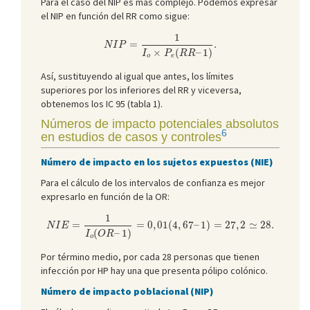
Para el caso del NIP es más complejo. Podemos expresar
el NIP en función del RR como sigue:
N
I
P
=
1
I
o
×
P
e
(
R
R
–
1
)
.
1
=
.
N
I
P
×
(
–
1
)
I
P
R
R
o
e
Así, sustituyendo al igual que antes, los límites
superiores por los inferiores del RR y viceversa,
obtenemos los IC 95 (tabla 1).
Números de impacto potenciales absolutos
6
en estudios de casos y controles
Número de impacto en los sujetos expuestos (NIE)
Para el cálculo de los intervalos de confianza es mejor
expresarlo en función de la OR:
N
I
E
=
1
I
o
(
O
R
–
1
)
=
0
,
01
(
4
,
67
–
1
)
=
27
,
2
≃
28.
1
=
=
0
,
01
(
4
,
67
–
1
)
=
27
,
2
≃
28.
N
I
E
(
–
1
)
I
O
R
o
Por término medio, por cada 28 personas que tienen
infección por HP hay una que presenta pólipo colónico.
Número de impacto poblacional (NIP)