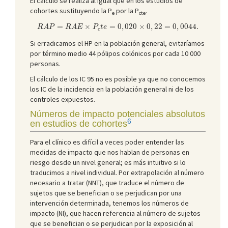
El cálculo se realiza al igual que en los estudios de
cohortes sustituyendo la P
por la P
.
e
cte
R
A
P
=
R
A
E
×
P
c
t
e
=
0
,
020
×
0
,
22
=
0
,
0044.
=
×
=
0
,
020
×
0
,
22
=
0
,
0044.
R
A
P
R
A
E
P
t
e
c
Si erradicamos el HP en la población general, evitaríamos
por término medio 44 pólipos colónicos por cada 10 000
personas.
El cálculo de los IC 95 no es posible ya que no conocemos
los IC de la incidencia en la población general ni de los
controles expuestos.
Números de impacto potenciales absolutos
6
en estudios de cohortes
Para el clínico es difícil a veces poder entender las
medidas de impacto que nos hablan de personas en
riesgo desde un nivel general; es más intuitivo si lo
traducimos a nivel individual. Por extrapolación al número
necesario a tratar (NNT), que traduce el número de
sujetos que se benefician o se perjudican por una
intervención determinada, tenemos los números de
impacto (NI), que hacen referencia al número de sujetos
que se benefician o se perjudican por la exposición al