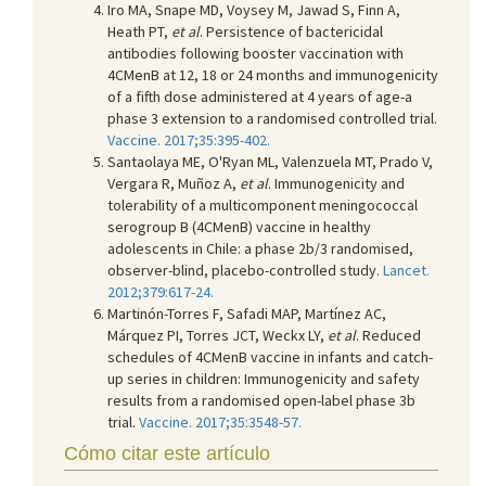
Iro MA, Snape MD, Voysey M, Jawad S, Finn A,
Heath PT,
et al
. Persistence of bactericidal
antibodies following booster vaccination with
4CMenB at 12, 18 or 24 months and immunogenicity
of a fifth dose administered at 4 years of age-a
phase 3 extension to a randomised controlled trial.
Vaccine. 2017;35:395-402.
Santaolaya ME, O'Ryan ML, Valenzuela MT, Prado V,
Vergara R, Muñoz A,
et al
. Immunogenicity and
tolerability of a multicomponent meningococcal
serogroup B (4CMenB) vaccine in healthy
adolescents in Chile: a phase 2b/3 randomised,
observer-blind, placebo-controlled study.
Lancet.
2012;379:617-24.
Martinón-Torres F, Safadi MAP, Martínez AC,
Márquez PI, Torres JCT, Weckx LY,
et al
. Reduced
schedules of 4CMenB vaccine in infants and catch-
up series in children: Immunogenicity and safety
results from a randomised open-label phase 3b
trial.
Vaccine. 2017;35:3548-57.
Cómo citar este artículo