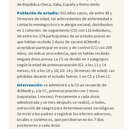
de República Checa, Italia, España y Reino Unido.
Población de estudio:
332 niños sanos, de entre 48 y
59 meses de edad, sin antecedentes de enfermedad o
contacto meningocócico ni alergia vacunal, distribuidos
en 2 cohortes: de seguimiento (CS) con 123 individuos,
de entre los 274 participantes de un estudio previo en
que habían recibido 2 dosis de vacuna 4CMenB y
aceptaban participar en este; y de control (CC) con 209
niños, sin indicar procedencia, que no habían recibido
ninguna dosis previa. La CS se dividió en 3 subgrupos
según la edad de primovacunación (G1: a los 12 y 14
meses; G2: a los 18 y 20; G3: 24 y 26 meses de edad). Las
pérdidas durante el estudio fueron: 1 en CS y 19 en CC.
Intervención:
se administró a la CS un recuerdo de
4CMenB y, a la CC, primovacunación con 2 dosis
(separadas 2 meses). Previamente a cada dosis
administrada y un mes después se realizó, a todos,
extracción de sangre para determinaciones serológicas.
Se instó a los padres a registrar los efectos adversos,
locales o sistémicos, que percibieran en los 7 días
posteriores a cada dosis.