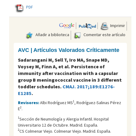
PDF
Imprimir
Añadir a biblioteca
Comentar este artículo
AVC | Artículos Valorados Críticamente
Sadarangani M, Sell T, Iro MA, Snape MD,
Voysey M, Finn A, et al. Persistence of
immunity after vaccination with a capsular
group B meningococcal vaccine in 3 different
toddler schedules.
CMAJ. 2017;189:E1276-
E1285
.
1
Revisores:
Albi Rodríguez MS
, Rodríguez-Salinas Pérez
2
E
.
1
Sección de Neumología y Alergia Infantil. Hospital
Universitario 12 de Octubre. Madrid. España.
2
CS Colmenar Viejo. Colmenar Viejo. Madrid. España.