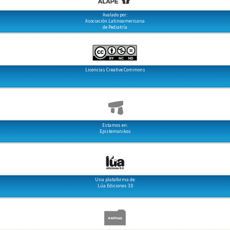
Avalado por:
Asociación Latinoamericana
de Pediatría
Licencias Creative Commons
Estamos en:
Epistemonikos
Una plataforma de:
Lúa Ediciones 3.0