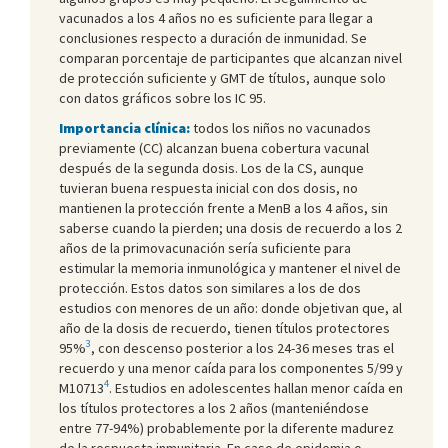
vacunados a los 4 años no es suficiente para llegar a
conclusiones respecto a duración de inmunidad. Se
comparan porcentaje de participantes que alcanzan nivel
de protección suficiente y GMT de títulos, aunque solo
con datos gráficos sobre los IC 95.
Importancia clínica:
todos los niños no vacunados
previamente (CC) alcanzan buena cobertura vacunal
después de la segunda dosis. Los de la CS, aunque
tuvieran buena respuesta inicial con dos dosis, no
mantienen la protección frente a MenB a los 4 años, sin
saberse cuando la pierden; una dosis de recuerdo a los 2
años de la primovacunación sería suficiente para
estimular la memoria inmunológica y mantener el nivel de
protección. Estos datos son similares a los de dos
estudios con menores de un año: donde objetivan que, al
año de la dosis de recuerdo, tienen títulos protectores
3
95%
, con descenso posterior a los 24-36 meses tras el
recuerdo y una menor caída para los componentes 5/99 y
4
M10713
. Estudios en adolescentes hallan menor caída en
los títulos protectores a los 2 años (manteniéndose
entre 77-94%) probablemente por la diferente madurez
de la respuesta inmunitaria. En caso de epidemia o