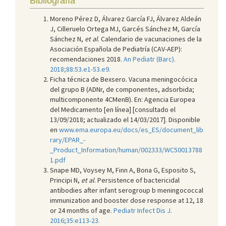
Bibliografía
Moreno Pérez D, Álvarez García FJ, Álvarez Aldeán
J, Cilleruelo Ortega MJ, Garcés Sánchez M, García
Sánchez N,
et al
. Calendario de vacunaciones de la
Asociación Española de Pediatría (CAV-AEP):
recomendaciones 2018.
An Pediatr (Barc).
2018;88:53.e1-53.e9.
Ficha técnica de Bexsero. Vacuna meningocócica
del grupo B (ADNr, de componentes, adsorbida;
multicomponente 4CMenB). En: Agencia Europea
del Medicamento [en línea] [consultado el
13/09/2018; actualizado el 14/03/2017]. Disponible
en
www.ema.europa.eu/docs/es_ES/document_lib
rary/EPAR_-
_Product_Information/human/002333/WC50013788
1.pdf
Snape MD, Voysey M, Finn A, Bona G, Esposito S,
Principi N,
et al
. Persistence of bactericidal
antibodies after infant serogroup b meningococcal
immunization and booster dose response at 12, 18
or 24 months of age.
Pediatr Infect Dis J.
2016;35:e113-23.