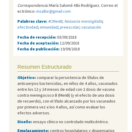
Correspondencia:
María Salomé Albi Rodríguez. Correo el
ectrónico:
msalbir@gmail.com
Palabras clave:
4CMenB
;
Neisseria meningitidis
;
efectividad
;
inmunidad
;
preescolar
;
vacunación
Fecha de recepción:
03/09/2018
Fecha de aceptación:
12/09/2018
Fecha de publicación:
19/09/2018
Resumen Estructurado
Objetivo:
comparar la persistencia de títulos de
anticuerpos bactericidas, en niños de 4 años, vacunados
entre los 12 y 24 meses de edad con 2 dosis de vacuna
contra meningococo B (MenB) (y el efecto de una dosis
de recuerdo), con el título alcanzado por los vacunados
por primera vez a los 4 años, así como evaluar los
efectos adversos.
Diseño:
ensayo clínico no controlado multicéntrico.
Emplazamiento:
centros hospitalarios y dispensarios