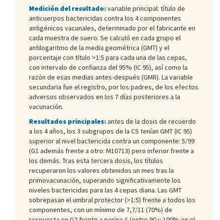
Medición del resultado:
variable principal: título de
anticuerpos bactericidas contra los 4 componentes
antigénicos vacunales, determinado por el fabricante en
cada muestra de suero. Se calculó en cada grupo el
antilogaritmo de la media geométrica (GMT) y el
porcentaje con título >1:5 para cada una de las cepas,
con intervalo de confianza del 95% (IC 95), así como la
razón de esas medias antes-después (GMR). La variable
secundaria fue el registro, por los padres, de los efectos
adversos observados en los 7 días posteriores a la
vacunación.
Resultados principales:
antes de la dosis de recuerdo
a los 4 años, los 3 subgrupos de la CS tenían GMT (IC 95)
superior al nivel bactericida contra un componente: 5/99
(G1 además frente a otro: M10713) pero inferior frente a
los demás. Tras esta tercera dosis, los títulos
recuperaron los valores obtenidos un mes tras la
primovacunación, superando significativamente los
niveles bactericidas para las 4 cepas diana. Las GMT
sobrepasan el umbral protector (>1:5) frente a todos los
componentes, con un mínimo de 7,7/11 (70%) de
respuesta en G2 frente a porina A (entre 90 y 100% en el