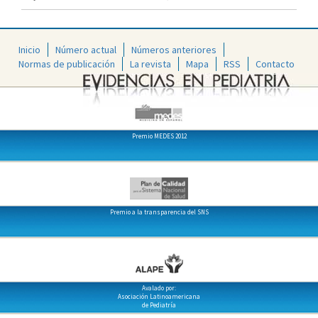
Inicio
Número actual
Números anteriores
Normas de publicación
La revista
Mapa
RSS
Contacto
Premio MEDES 2012
Premio a la transparencia del SNS
Avalado por:
Asociación Latinoamericana
de Pediatría