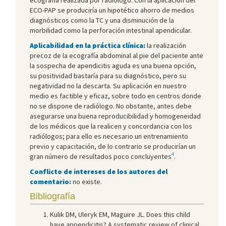
ECO-PAP se produciría un hipotético ahorro de medios
diagnósticos como la TC y una disminución de la
morbilidad como la perforación intestinal apendicular.
Aplicabilidad en la práctica clínica:
la realización
precoz de la ecografía abdominal al pie del paciente ante
la sospecha de apendicitis aguda es una buena opción,
su positividad bastaría para su diagnóstico, pero su
negatividad no la descarta. Su aplicación en nuestro
medio es factible y eficaz, sobre todo en centros donde
no se dispone de radiólogo. No obstante, antes debe
asegurarse una buena reproducibilidad y homogeneidad
de los médicos que la realicen y concordancia con los
radiólogos; para ello es necesario un entrenamiento
previo y capacitación, de lo contrario se producirían un
4
gran número de resultados poco concluyentes
.
Conflicto de intereses de los autores del
comentario:
no existe.
Bibliografía
Kulik DM, Uleryk EM, Maguire JL. Does this child
have appendicitis? A systematic review of clinical