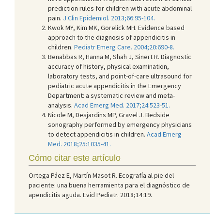
prediction rules for children with acute abdominal
pain.
J Clin Epidemiol. 2013;66:95-104.
Kwok MY, Kim MK, Gorelick MH. Evidence based
approach to the diagnosis of appendicitis in
children.
Pediatr Emerg Care. 2004;20:690-8.
Benabbas R, Hanna M, Shah J, Sinert R. Diagnostic
accuracy of history, physical examination,
laboratory tests, and point-of-care ultrasound for
pediatric acute appendicitis in the Emergency
Department: a systematic review and meta-
analysis.
Acad Emerg Med. 2017;24:523-51.
Nicole M, Desjardins MP, Gravel J. Bedside
sonography performed by emergency physicians
to detect appendicitis in children.
Acad Emerg
Med. 2018;25:1035-41.
Cómo citar este artículo
Ortega Páez E, Martín Masot R. Ecografía al pie del
paciente: una buena herramienta para el diagnóstico de
apendicitis aguda. Evid Pediatr. 2018;14:19.