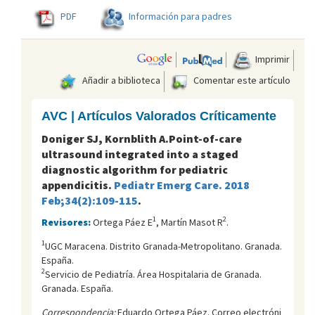
PDF
Información para padres
Imprimir
Añadir a biblioteca
Comentar este artículo
AVC | Artículos Valorados Críticamente
Doniger SJ, Kornblith A.Point-of-care
ultrasound integrated into a staged
diagnostic algorithm for pediatric
appendicitis.
Pediatr Emerg Care. 2018
Feb;34(2):109-115
.
1
2
Revisores:
Ortega Páez E
, Martín Masot R
.
1
UGC Maracena. Distrito Granada-Metropolitano. Granada.
España.
2
Servicio de Pediatría. Área Hospitalaria de Granada.
Granada. España.
Correspondencia:
Eduardo Ortega Páez. Correo electróni