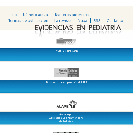
Inicio
Número actual
Números anteriores
Normas de publicación
La revista
Mapa
RSS
Contacto
Premio MEDES 2012
Premio a la transparencia del SNS
Avalado por:
Asociación Latinoamericana
de Pediatría