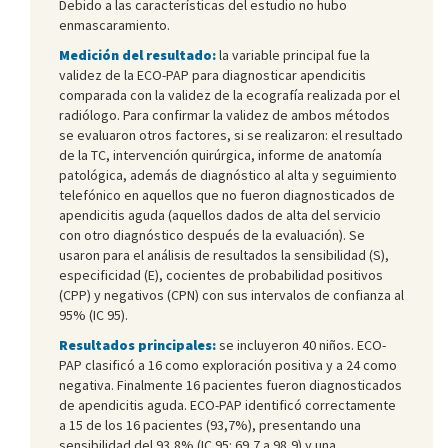
Debido a las características del estudio no hubo
enmascaramiento.
Medición del resultado:
la variable principal fue la
validez de la ECO-PAP para diagnosticar apendicitis
comparada con la validez de la ecografía realizada por el
radiólogo. Para confirmar la validez de ambos métodos
se evaluaron otros factores, si se realizaron: el resultado
de la TC, intervención quirúrgica, informe de anatomía
patológica, además de diagnóstico al alta y seguimiento
telefónico en aquellos que no fueron diagnosticados de
apendicitis aguda (aquellos dados de alta del servicio
con otro diagnóstico después de la evaluación). Se
usaron para el análisis de resultados la sensibilidad (S),
especificidad (E), cocientes de probabilidad positivos
(CPP) y negativos (CPN) con sus intervalos de confianza al
95% (IC 95).
Resultados principales:
se incluyeron 40 niños. ECO-
PAP clasificó a 16 como exploración positiva y a 24 como
negativa. Finalmente 16 pacientes fueron diagnosticados
de apendicitis aguda. ECO-PAP identificó correctamente
a 15 de los 16 pacientes (93,7%), presentando una
sensibilidad del 93,8% (IC 95: 69,7 a 98,9) y una