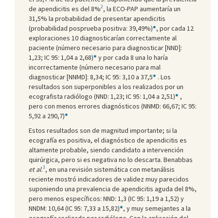
2
de apendicitis es del 8%
, la ECO-PAP aumentaría un
31,5% la probabilidad de presentar apendicitis
(probabilidad posprueba positiva: 39,49%)
*
, por cada 12
exploraciones 10 diagnosticarían correctamente al
paciente (número necesario para diagnosticar [NND]:
1,23; IC 95: 1,04 a 2,68)
*
y por cada 8 una lo haría
incorrectamente (número necesario para mal
diagnosticar [NNMD]: 8,34; IC 95: 3,10 a 37,5
*
. Los
resultados son superponibles a los realizados por un
ecografista radiólogo (NND: 1,23; IC 95: 1,04 a 2,51)
*
,
pero con menos errores diagnósticos (NNMD: 66,67; IC 95:
5,92 a 290,7)
*
Estos resultados son de magnitud importante; si la
ecografía es positiva, el diagnóstico de apendicitis es
altamente probable, siendo candidato a intervención
quirúrgica, pero si es negativa no lo descarta. Benabbas
3
et al
.
, en una revisión sistemática con metanálisis
reciente mostró indicadores de validez muy parecidos
suponiendo una prevalencia de apendicitis aguda del 8%,
pero menos específicos: NND: 1,3 (IC 95: 1,19 a 1,52) y
NNDM: 10,64 (IC 95: 7,33 a 15,82)
*
, y muy semejantes a la
ecografía realizada por radiólogo. Con la aplicación del