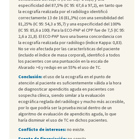
especificidad del 87,5% (IC 95: 67,6 a 97,2), en tanto que
la ecografía realizada por el radiólogo identificó
correctamente 13 de 16 (81,3%) con una sensibilidad del
81,25% (IC 95: 54,3 a 95,7) y una especificidad del 100%
(IC 95: 85,6 a 100). Para la ECO-PAP el CPP fue de 7,5 (IC 95:
2,6 a 21,8). El ECO-PAP tuvo una buena concordancia con
la ecografía realizada por radiólogo (índice Kappa: 0,83).
No se vio afectada por las características del paciente
(incluido el índice de masa corporal), identificó a todos
los pacientes con una puntuación en la escala de
Alvarado >6 y redujo en un 55% el uso de TC.
Conclusión:
el uso de la ecografía en el punto de
atención al paciente es suficientemente válida a la hora
de diagnosticar apendicitis aguda en pacientes con
sospecha clínica, siendo similar a la evaluación
ecográfica reglada del radiólogo y mucho más accesible,
por lo que podría ser la prueba inicial dentro de un
algoritmo de evaluación de apendicitis aguda, lo que
haría disminuir el uso de TC en dichos pacientes.
Conflicto de intereses:
no existe.
Fuente de financiación:
no consta.