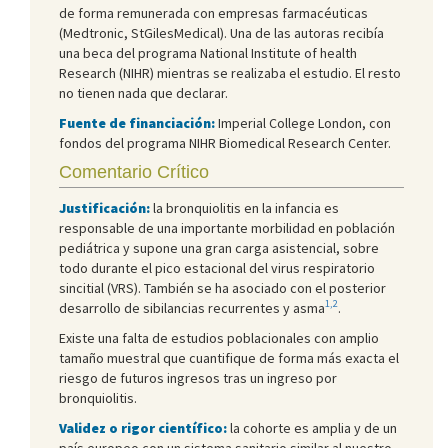
de forma remunerada con empresas farmacéuticas
(Medtronic, StGilesMedical). Una de las autoras recibía
una beca del programa National Institute of health
Research (NIHR) mientras se realizaba el estudio. El resto
no tienen nada que declarar.
Fuente de financiación:
Imperial College London, con
fondos del programa NIHR Biomedical Research Center.
Comentario Crítico
Justificación:
la bronquiolitis en la infancia es
responsable de una importante morbilidad en población
pediátrica y supone una gran carga asistencial, sobre
todo durante el pico estacional del virus respiratorio
sincitial (VRS). También se ha asociado con el posterior
1,2
desarrollo de sibilancias recurrentes y asma
.
Existe una falta de estudios poblacionales con amplio
tamaño muestral que cuantifique de forma más exacta el
riesgo de futuros ingresos tras un ingreso por
bronquiolitis.
Validez o rigor científico:
la cohorte es amplia y de un
país europeo con un sistema sanitario similar al nuestro.