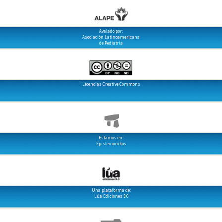
Avalado por:
Asociación Latinoamericana
de Pediatría
Licencias Creative Commons
Estamos en:
Epistemonikos
Una plataforma de:
Lúa Ediciones 3.0