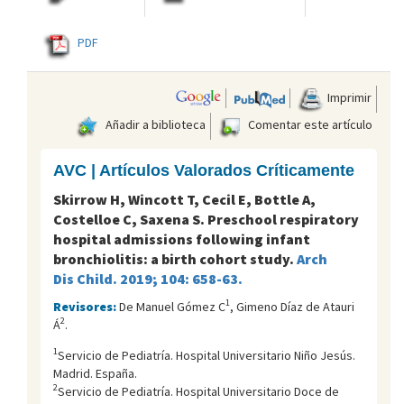
PDF
Imprimir
Añadir a biblioteca
Comentar este artículo
AVC | Artículos Valorados Críticamente
Skirrow H, Wincott T, Cecil E, Bottle A,
Costelloe C, Saxena S. Preschool respiratory
hospital admissions following infant
bronchiolitis: a birth cohort study.
Arch
Dis Child. 2019; 104: 658-63.
1
Revisores:
De Manuel Gómez C
, Gimeno Díaz de Atauri
2
Á
.
1
Servicio de Pediatría. Hospital Universitario Niño Jesús.
Madrid. España.
2
Servicio de Pediatría. Hospital Universitario Doce de