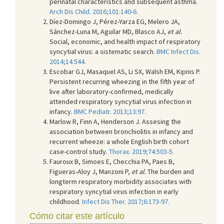
perinatal characteristics and subsequent asthma.
Arch Dis Child. 2016;101:140-6.
Díez-Domingo J, Pérez-Yarza EG, Melero JA,
Sánchez-Luna M, Aguilar MD, Blasco AJ,
et al.
Social, economic, and health impact of respiratory
syncytial virus: a sistematic search.
BMC Infect Dis.
2014;14:544.
Escobar GJ, Masaquel AS, Li SX, Walsh EM, Kipnis P.
Persistent recurring wheezing in the fifth year of
live after laboratory-confirmed, medically
attended respiratory syncytial virus infection in
infancy.
BMC Pediatr. 2013;13:97.
Marlow R, Finn A, Henderson J. Assesing the
association between bronchiolitis in infancy and
recurrent wheeze: a whole English birth cohort
case-control study.
Thorax. 2019;74:503-5.
Fauroux B, Simoes E, Checchia PA, Paes B,
Figueras-Aloy J, Manzoni P,
et al.
The burden and
longterm respiratory morbidity associates with
respiratory syncytial virus infection in early
childhood.
Infect Dis Ther. 2017;6:173-97.
Cómo citar este artículo