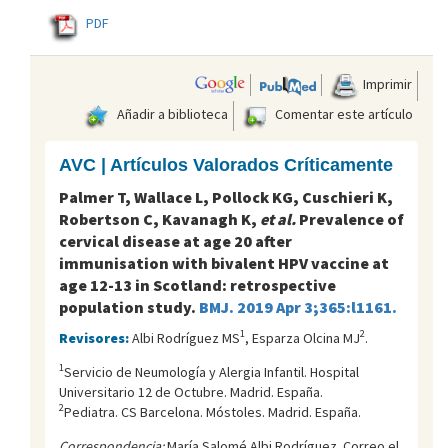
PDF
Imprimir
Añadir a biblioteca
Comentar este artículo
AVC | Artículos Valorados Críticamente
Palmer T, Wallace L, Pollock KG, Cuschieri K,
Robertson C, Kavanagh K,
et al.
Prevalence of
cervical disease at age 20 after
immunisation with bivalent HPV vaccine at
age 12-13 in Scotland: retrospective
population study.
BMJ. 2019 Apr 3;365:l1161.
1
2
Revisores:
Albi Rodríguez MS
, Esparza Olcina MJ
.
1
Servicio de Neumología y Alergia Infantil. Hospital
Universitario 12 de Octubre. Madrid. España.
2
Pediatra. CS Barcelona. Móstoles. Madrid. España.
Correspondencia:
María Salomé Albi Rodríguez. Correo el