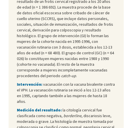
resultado de un frotis cervical registrado a los 20 años
de edad (n = 1 386 692). La muestra procede de la base
de datos oficial escocesa sobre cribado de cáncer de
cuello uterino (SCCRS), que incluye datos personales,
sociales, situación de inmunización, resultados de frotis
cervical, derivación para colposcopia y resultado
histológico. El grupo de intervención (GI) lo forman las
mujeres de la cohorte nacida en 1995-1996, con
vacunación rutinaria con 3 dosis, establecida a los 12-13
años de edad (n = 68 480). El grupo de control (GC) (n = 64
026) lo constituyen mujeres nacidas entre 1988 y 1990
(cohorte no vacunada). El resto de la muestra
corresponde a mujeres incompletamente vacunadas
procedentes del periodo
catch-up
.
Intervención:
vacunación con la vacuna bivalente contra
el VPH. La vacunación rutinaria se inició a los 12-13 años
en 1995, captando también a las mujeres de hasta 18
años.
Medición del resultado:
la citología cervical fue
clasificada como negativa,
borderline
, discariosis leve,
moderada o grave. La histología de muestra tomada por
colposcopia se clasificó como normal, neoplasia cervical