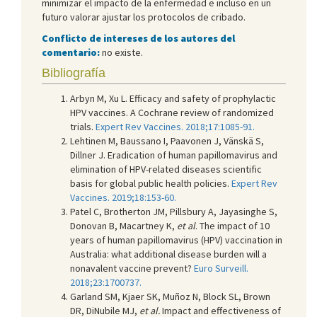
minimizar el impacto de la enfermedad e incluso en un
futuro valorar ajustar los protocolos de cribado.
Conflicto de intereses de los autores del
comentario:
no existe.
Bibliografía
Arbyn M, Xu L. Efficacy and safety of prophylactic
HPV vaccines. A Cochrane review of randomized
trials.
Expert Rev Vaccines. 2018;17:1085-91.
Lehtinen M, Baussano I, Paavonen J, Vänskä S,
Dillner J. Eradication of human papillomavirus and
elimination of HPV-related diseases scientific
basis for global public health policies.
Expert Rev
Vaccines. 2019;18:153-60.
Patel C, Brotherton JM, Pillsbury A, Jayasinghe S,
Donovan B, Macartney K,
et al
. The impact of 10
years of human papillomavirus (HPV) vaccination in
Australia: what additional disease burden will a
nonavalent vaccine prevent?
Euro Surveill.
2018;23:1700737.
Garland SM, Kjaer SK, Muñoz N, Block SL, Brown
DR, DiNubile MJ,
et al.
Impact and effectiveness of