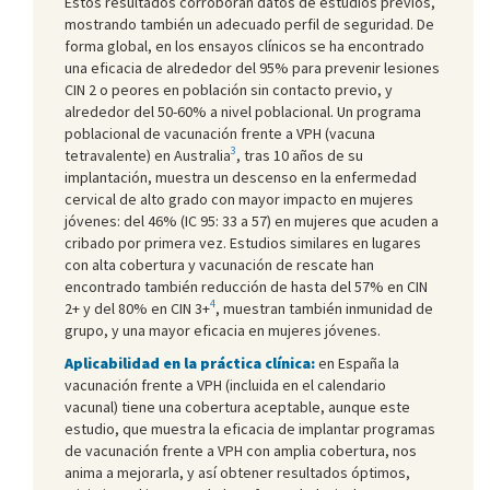
Estos resultados corroboran datos de estudios previos,
mostrando también un adecuado perfil de seguridad. De
forma global, en los ensayos clínicos se ha encontrado
una eficacia de alrededor del 95% para prevenir lesiones
CIN 2 o peores en población sin contacto previo, y
alrededor del 50-60% a nivel poblacional. Un programa
poblacional de vacunación frente a VPH (vacuna
3
tetravalente) en Australia
, tras 10 años de su
implantación, muestra un descenso en la enfermedad
cervical de alto grado con mayor impacto en mujeres
jóvenes: del 46% (IC 95: 33 a 57) en mujeres que acuden a
cribado por primera vez. Estudios similares en lugares
con alta cobertura y vacunación de rescate han
encontrado también reducción de hasta del 57% en CIN
4
2+ y del 80% en CIN 3+
, muestran también inmunidad de
grupo, y una mayor eficacia en mujeres jóvenes.
Aplicabilidad en la práctica clínica:
en España la
vacunación frente a VPH (incluida en el calendario
vacunal) tiene una cobertura aceptable, aunque este
estudio, que muestra la eficacia de implantar programas
de vacunación frente a VPH con amplia cobertura, nos
anima a mejorarla, y así obtener resultados óptimos,