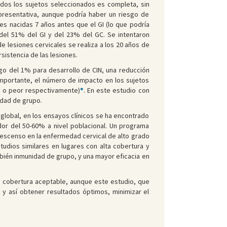
odos los sujetos seleccionados es completa, sin
presentativa, aunque podría haber un riesgo de
s nacidas 7 años antes que el GI (lo que podría
 del 51% del GI y del 23% del GC. Se intentaron
de lesiones cervicales se realiza a los 20 años de
istencia de las lesiones.
sgo del 1% para desarrollo de CIN, una reducción
 importante, el número de impacto en los sujetos
/3 o peor respectivamente)
*
. En este estudio con
idad de grupo.
lobal, en los ensayos clínicos se ha encontrado
dor del 50-60% a nivel poblacional. Un programa
descenso en la enfermedad cervical de alto grado
udios similares en lugares con alta cobertura y
bién inmunidad de grupo, y una mayor eficacia en
na cobertura aceptable, aunque este estudio, que
 y así obtener resultados óptimos, minimizar el