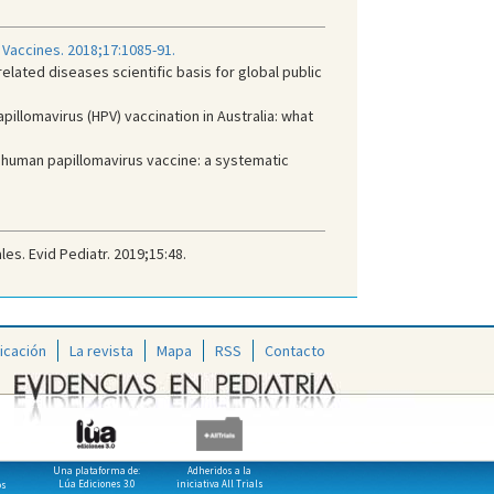
 Vaccines. 2018;17:1085-91.
elated diseases scientific basis for global public
pillomavirus (HPV) vaccination in Australia: what
 human papillomavirus vaccine: a systematic
es. Evid Pediatr. 2019;15:48.
icación
La revista
Mapa
RSS
Contacto
Una plataforma de:
Adheridos a la
Lúa Ediciones 3.0
iniciativa All Trials
os