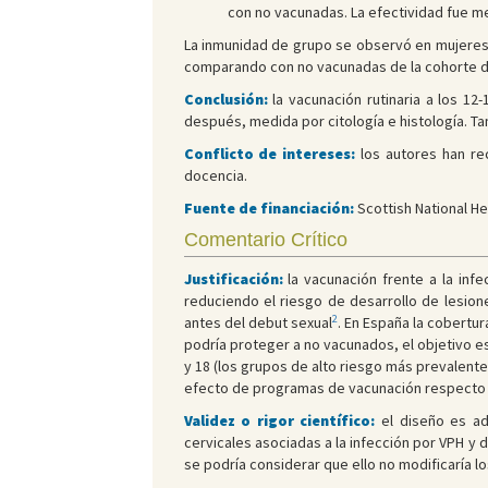
con no vacunadas. La efectividad fue me
La inmunidad de grupo se observó en mujeres 
comparando con no vacunadas de la cohorte de
Conclusión:
la vacunación rutinaria a los 1
después, medida por citología e histología. 
Conflicto de intereses:
los autores han reci
docencia.
Fuente de financiación:
Scottish National He
Comentario Crítico
Justificación:
la vacunación frente a la inf
reduciendo el riesgo de desarrollo de lesion
2
antes del debut sexual
. En España la cobertu
podría proteger a no vacunados, el objetivo e
y 18 (los grupos de alto riesgo más prevalent
efecto de programas de vacunación respecto a 
Validez o rigor científico:
el diseño es ad
cervicales asociadas a la infección por VPH y
se podría considerar que ello no modificaría lo