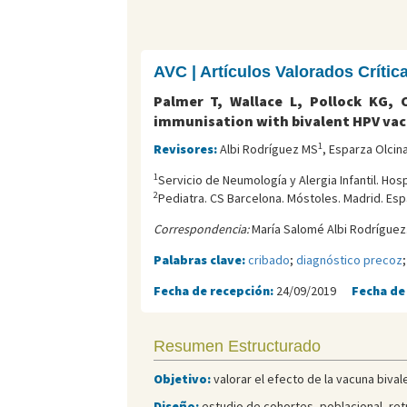
AVC | Artículos Valorados Críti
Palmer T, Wallace L, Pollock KG,
immunisation with bivalent HPV vacc
1
Revisores:
Albi Rodríguez MS
, Esparza Olcin
1
Servicio de Neumología y Alergia Infantil. Hos
2
Pediatra. CS Barcelona. Móstoles. Madrid. Esp
Correspondencia:
María Salomé Albi Rodríguez.
Palabras clave:
cribado
;
diagnóstico precoz
Fecha de recepción:
24/09/2019
Fecha de
Resumen Estructurado
Objetivo:
valorar el efecto de la vacuna bival
Diseño:
estudio de cohortes, poblacional, ret