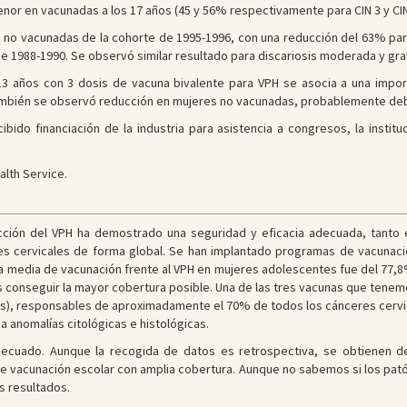
nor en vacunadas a los 17 años (45 y 56% respectivamente para CIN 3 y CIN
no vacunadas de la cohorte de 1995-1996, con una reducción del 63% para 
 1988-1990. Se observó similar resultado para discariosis moderada y gra
2-13 años con 3 dosis de vacuna bivalente para VPH se asocia a una imp
También se observó reducción en mujeres no vacunadas, probablemente deb
bido financiación de la industria para asistencia a congresos, la instituc
alth Service.
ección del VPH ha demostrado una seguridad y eficacia adecuada, tanto 
es cervicales de forma global. Se han implantado programas de vacunaci
ra media de vacunación frente al VPH en mujeres adolescentes fue del 77,8
s conseguir la mayor cobertura posible. Una de las tres vacunas que tenemo
es), responsables de aproximadamente el 70% de todos los cánceres cervica
anomalías citológicas e histológicas.
ecuado. Aunque la recogida de datos es retrospectiva, se obtienen d
 de vacunación escolar con amplia cobertura. Aunque no sabemos si los pat
s resultados.