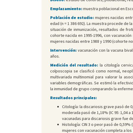
Emplazamiento:
muestra poblacional en Esco
Población de estudio:
mujeres nacidas entre
edad (n = 1 386 692). La muestra procede de l
situación de inmunización, resultados de frot
cohorte nacida en 1995-1996, con vacunación ru
mujeres nacidas entre 1988 y 1990 (cohorte n
Intervención:
vacunación con la vacuna bival
años.
Medición del resultado:
la citología cervi
colposcopia se clasificó como normal, neoplas
multivariada multinomial para valorar la asoc
variables demográficas. Se estimó la efectivi
la inmunidad de grupo comparando la enfermed
Resultados principales:
Citología: la discariosis grave pasó de 0,
moderada pasó de 1,18% (IC 95: 1,04 a 1,
vacunadas para discariosis grave fue del
Histología: CIN 3 o peor pasó de 0,59% (IC
mujeres con vacunación completa a los 12