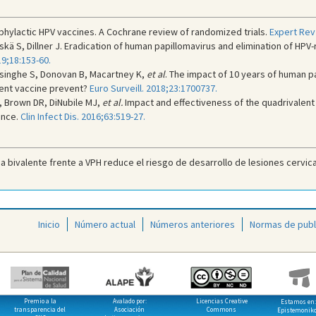
ophylactic HPV vaccines. A Cochrane review of randomized trials.
Expert Rev
kä S, Dillner J. Eradication of human papillomavirus and elimination of HPV-r
9;18:153-60.
yasinghe S, Donovan B, Macartney K,
et al
. The impact of 10 years of human pa
lent vaccine prevent?
Euro Surveill. 2018;23:1700737.
, Brown DR, DiNubile MJ,
et al.
Impact and effectiveness of the quadrivalent
ence.
Clin Infect Dis. 2016;63:519-27.
 bivalente frente a VPH reduce el riesgo de desarrollo de lesiones cervical
Inicio
Número actual
Números anteriores
Normas de publ
Premio a la
Avalado por:
Licencias Creative
Estamos en:
transparencia del
Asociación
Commons
Epistemonik