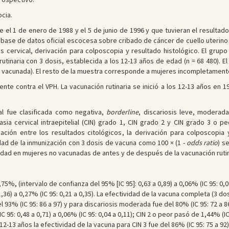
cia.
 el 1 de enero de 1988 y el 5 de junio de 1996 y que tuvieran el resultado 
a base de datos oficial escocesa sobre cribado de cáncer de cuello uterino
is cervical, derivación para colposcopia y resultado histológico. El grupo
tinaria con 3 dosis, establecida a los 12-13 años de edad (n = 68 480). El 
o vacunada). El resto de la muestra corresponde a mujeres incompletame
ente contra el VPH. La vacunación rutinaria se inició a los 12-13 años en
cal fue clasificada como negativa,
borderline
, discariosis leve, moderad
ia cervical intraepitelial (CIN) grado 1, CIN grado 2 y CIN grado 3 o pe
iación entre los resultados citológicos, la derivación para colposcopia y
dad de la inmunización con 3 dosis de vacuna como 100 × (1 -
odds ratio
) s
ad en mujeres no vacunadas de antes y de después de la vacunación rutin
75%, (intervalo de confianza del 95% [IC 95]: 0,63 a 0,89) a 0,06% (IC 95: 0,0
36) a 0,27% (IC 95: 0,21 a 0,35). La efectividad de la vacuna completa (3 d
 93% (IC 95: 86 a 97) y para discariosis moderada fue del 80% (IC 95: 72 a 86
 95: 0,48 a 0,71) a 0,06% (IC 95: 0,04 a 0,11); CIN 2 o peor pasó de 1,44% (IC 9
-13 años la efectividad de la vacuna para CIN 3 fue del 86% (IC 95: 75 a 92)