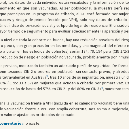
ral, los datos de cada individuo están vinculados y la información de t
momento en que son vacunadas. Al ser poblacional, la muestra sería re
que participan en un programa de cribado, el GC está formado por mujere
exuales y riesgo de primoinfección por VPH), solo hay datos de cribado
el índice de privación social y el tipo de lugar de residencia. El cribado 
mayor tiempo de seguimiento para evaluar adecuadamente la aparición y pers
a a nivel de toda la cohorte es buena, hay una reducción absoluta del rie
/3 o peor), con gran precisión en las medidas, y una magnitud del efecto
 a tratar en los estudios de cohortes) serían 184, 79, 194 para (CIN 1/2
 reducción de riesgo en población no vacunada, probablemente por inmun
s previos, mostrando también un adecuado perfil de seguridad. De forma g
nir lesiones CIN 2 o peores en población sin contacto previo, y alrede
3
 tetravalente) en Australia
, tras 10 años de su implantación, muestra un 
% (IC 95: 33 a 57) en mujeres que acuden a cribado por primera vez. Est
4
 reducción de hasta del 57% en CIN 2+ y del 80% en CIN 3+
, muestran tam
ña la vacunación frente a VPH (incluida en el calendario vacunal) tiene u
e vacunación frente a VPH con amplia cobertura, nos anima a mejorarla,
o valorar ajustar los protocolos de cribado.
 comentario:
no existe.