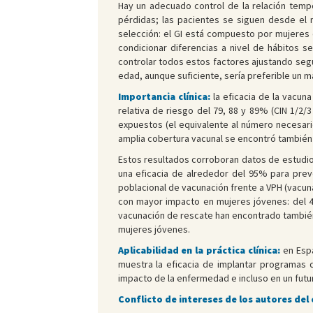
Hay un adecuado control de la relación tempo
pérdidas; las pacientes se siguen desde el 
selección: el GI está compuesto por mujeres 
condicionar diferencias a nivel de hábitos s
controlar todos estos factores ajustando según 
edad, aunque suficiente, sería preferible un 
Importancia clínica:
la eficacia de la vacun
relativa de riesgo del 79, 88 y 89% (CIN 1/2
expuestos (el equivalente al número necesario
amplia cobertura vacunal se encontró también
Estos resultados corroboran datos de estudio
una eficacia de alrededor del 95% para preve
poblacional de vacunación frente a VPH (vacuna
con mayor impacto en mujeres jóvenes: del 46
vacunación de rescate han encontrado también
mujeres jóvenes.
Aplicabilidad en la práctica clínica:
en Espa
muestra la eficacia de implantar programas d
impacto de la enfermedad e incluso en un futur
Conflicto de intereses de los autores del