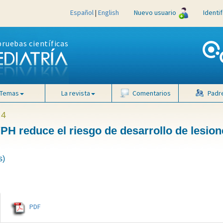
Español
|
English
Nuevo usuario
Identi
pruebas científicas
Temas
La revista
Comentarios
Padr
 4
VPH reduce el riesgo de desarrollo de lesion
s)
PDF