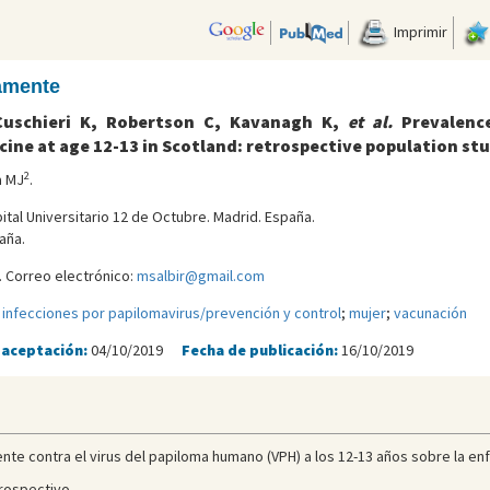
Imprimir
camente
 Cuschieri K, Robertson C, Kavanagh K,
et al.
Prevalence
ine at age 12-13 in Scotland: retrospective population st
2
a MJ
.
pital Universitario 12 de Octubre. Madrid. España.
aña.
 Correo electrónico:
msalbir@gmail.com
;
infecciones por papilomavirus/prevención y control
;
mujer
;
vacunación
 aceptación:
04/10/2019
Fecha de publicación:
16/10/2019
ente contra el virus del papiloma humano (VPH) a los 12-13 años sobre la en
rospectivo.