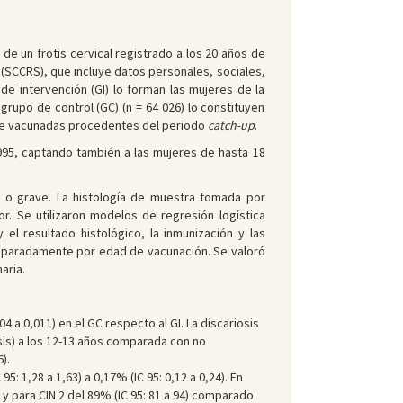
de un frotis cervical registrado a los 20 años de
 (SCCRS), que incluye datos personales, sociales,
 de intervención (GI) lo forman las mujeres de la
grupo de control (GC) (n = 64 026) lo constituyen
nte vacunadas procedentes del periodo
catch-up
.
 1995, captando también a las mujeres de hasta 18
a o grave. La histología de muestra tomada por
or. Se utilizaron modelos de regresión logística
 el resultado histológico, la inmunización y las
eparadamente por edad de vacunación. Se valoró
aria.
04 a 0,011) en el GC respecto al GI. La discariosis
osis) a los 12-13 años comparada con no
).
5: 1,28 a 1,63) a 0,17% (IC 95: 0,12 a 0,24). En
 y para CIN 2 del 89% (IC 95: 81 a 94) comparado