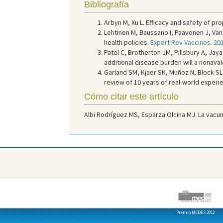
Bibliografía
Arbyn M, Xu L. Efficacy and safety of pr
Lehtinen M, Baussano I, Paavonen J, Väns
health policies.
Expert Rev Vaccines. 201
Patel C, Brotherton JM, Pillsbury A, Ja
additional disease burden will a nonava
Garland SM, Kjaer SK, Muñoz N, Block SL
review of 10 years of real-world experi
Cómo citar este artículo
Albi Rodríguez MS, Esparza Olcina MJ. La vacuna
Premio MEDES 2012