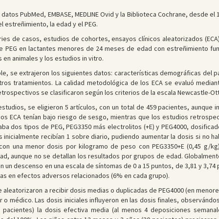
 datos PubMed, EMBASE, MEDLINE Ovid y la Biblioteca Cochrane, desde el 1
 estreñimiento, la edad y el PEG.
ies de casos, estudios de cohortes, ensayos clínicos aleatorizados (ECA) 
 de PEG en lactantes menores de 24 meses de edad con estreñimiento funci
en animales y los estudios in vitro.
le, se extrajeron los siguientes datos: características demográficas del 
tros tratamientos. La calidad metodológica de los ECA se evaluó median
trospectivos se clasificaron según los criterios de la escala Newcastle-Ot
estudios, se eligieron 5 artículos, con un total de 459 pacientes, aunque
dos ECA tenían bajo riesgo de sesgo, mientras que los estudios retrospec
ba dos tipos de PEG, PEG3350 más electrolitos (+E) y PEG4000, dosifica
nicialmente recibían 1 sobre diario, pudiendo aumentar la dosis si no ha
, con una menor dosis por kilogramo de peso con PEG3350+E (0,45 g/k
idad, aunque no se detallan los resultados por grupos de edad. Globalmen
 un descenso en una escala de síntomas de 0 a 15 puntos, de 3,81 y 3,74 
ias en efectos adversos relacionados (6% en cada grupo).
se aleatorizaron a recibir dosis medias o duplicadas de PEG4000 (en menor
iliar o médico. Las dosis iniciales influyeron en las dosis finales, obser
 pacientes) la dosis efectiva media (al menos 4 deposiciones semanal