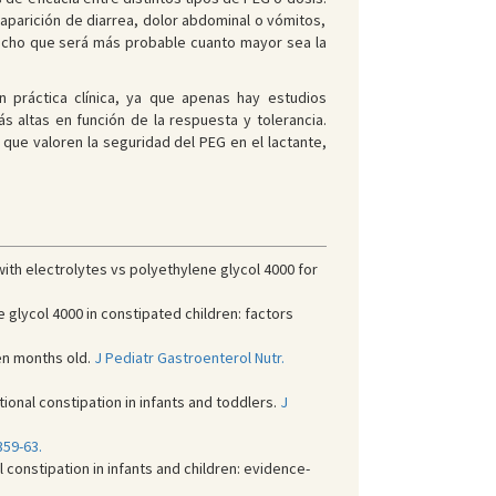
parición de diarrea, dolor abdominal o vómitos,
hecho que será más probable cuanto mayor sea la
 práctica clínica, ya que apenas hay estudios
 altas en función de la respuesta y tolerancia.
que valoren la seguridad del PEG en el lactante,
ith electrolytes vs polyethylene glycol 4000 for
glycol 4000 in constipated children: factors
en months old.
J Pediatr Gastroenterol Nutr.
ional constipation in infants and toddlers.
J
359-63.
 constipation in infants and children: evidence-