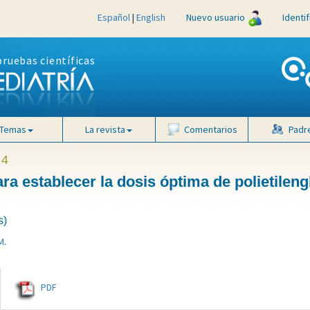
Español
|
English
Nuevo usuario
Identi
pruebas científicas
Temas
La revista
Comentarios
Padr
 4
ra establecer la dosis óptima de polietileng
s)
M
.
PDF