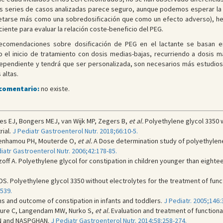
as series de casos analizadas parece seguro, aunque podemos esperar la a
rpretarse más como una sobredosificación que como un efecto adverso), 
ciente para evaluar la relación coste-beneficio del PEG.
ecomendaciones sobre dosificación de PEG en el lactante se basan en
el inicio de tratamiento con dosis medias-bajas, recurriendo a dosis más
dependiente y tendrá que ser personalizada, son necesarios más estudios 
 altas.
 comentario:
no existe.
es EJ, Bongers MEJ, van Wijk MP, Zegers B,
et al.
Polyethylene glycol 3350 w
rial.
J Pediatr Gastroenterol Nutr. 2018;66:10-5.
 Benhamou PH, Mouterde O,
et al.
A Dose determination study of polyethylene 
iatr Gastroenterol Nutr. 2006;42:178-85.
ff A. Polyethylene glycol for constipation in children younger than eighte
S. Polyethylene glycol 3350 without electrolytes for the treatment of funct
539.
 and outcome of constipation in infants and toddlers.
J Pediatr. 2005;146:
aure C, Langendam MW, Nurko S,
et al.
Evaluation and treatment of functional
N and NASPGHAN.
J Pediatr Gastroenterol Nutr. 2014;58:258-274.