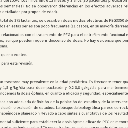
cacia del 100%. Los niños entre 12 meses y 3 años (30 pacientes) precisaron 
s semanales). No se observaron diferencias en los efectos adversos relac
o detallados por grupos de edad).
 total de 275 lactantes, se describen dosis medias efectivas de PEG3350 d
os en estas series son poco frecuentes (11 casos), en su mayoría diarreas
 relacionados con el tratamiento de PEG para el estreñimiento funcional 
ves, aunque pueden requerir descenso de dosis. No hay evidencia que per
isma.
 que no existen.
 para esta revisión.
un trastorno muy prevalente en la edad pediátrica. Es frecuente tener que
 1,5 g/kg/día para desimpactación y 0,2-0,8 g/kg/día para mantenimie
onocemos la dosis óptima, en cuanto a eficacia y seguridad, especialmente 
tica con adecuada definición de la población de estudio y de la interven
 inclusión o exclusión de estudios. La búsqueda bibliográfica parece correc
o habiéndose planeado ni llevado a cabo síntesis cuantitativa de los resultad
mental suficiente para establecer la dosis óptima eficaz de PEG en menor
 edad incluidos en los ECA encontrados, no se han observado diferencias d