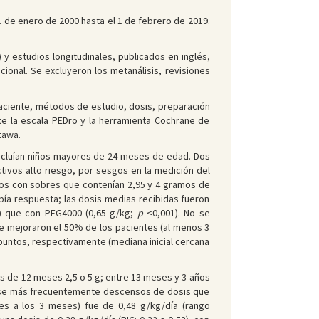
 de enero de 2000 hasta el 1 de febrero de 2019.
y estudios longitudinales, publicados en inglés,
onal. Se excluyeron los metanálisis, revisiones
paciente, métodos de estudio, dosis, preparación
te la escala PEDro y la herramienta Cochrane de
tawa.
 incluían niños mayores de 24 meses de edad. Dos
tivos alto riesgo, por sesgos en la medición del
dos con sobres que contenían 2,95 y 4 gramos de
bía respuesta; las dosis medias recibidas fueron
g) que con PEG4000 (0,65 g/kg;
p
<0,001). No se
te mejoraron el 50% de los pacientes (al menos 3
puntos, respectivamente (mediana inicial cercana
es de 12 meses 2,5 o 5 g; entre 13 meses y 3 años
vándose más frecuentemente descensos de dosis que
es a los 3 meses) fue de 0,48 g/kg/día (rango