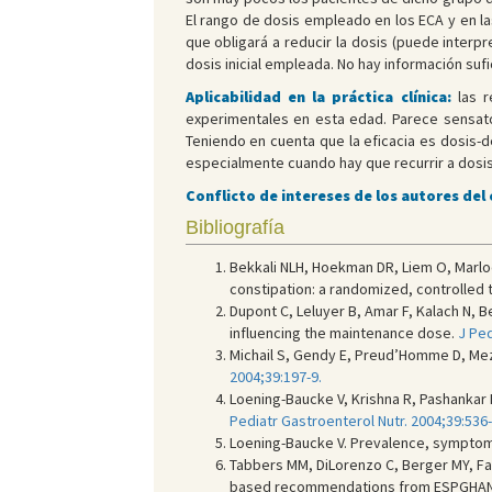
El rango de dosis empleado en los ECA y en l
que obligará a reducir la dosis (puede inte
dosis inicial empleada. No hay información sufi
Aplicabilidad en la práctica clínica:
las r
experimentales en esta edad. Parece sensato 
Teniendo en cuenta que la eficacia es dosis-
especialmente cuando hay que recurrir a dosis
Conflicto de intereses de los autores del
Bibliografía
Bekkali NLH, Hoekman DR, Liem O, Marlo
constipation: a randomized, controlled t
Dupont C, Leluyer B, Amar F, Kalach N,
influencing the maintenance dose.
J Ped
Michail S, Gendy E, Preud’Homme D, Mezo
2004;39:197-9.
Loening-Baucke V, Krishna R, Pashankar D
Pediatr Gastroenterol Nutr. 2004;39:536-
Loening-Baucke V. Prevalence, symptoms
Tabbers MM, DiLorenzo C, Berger MY, F
based recommendations from ESPGHA