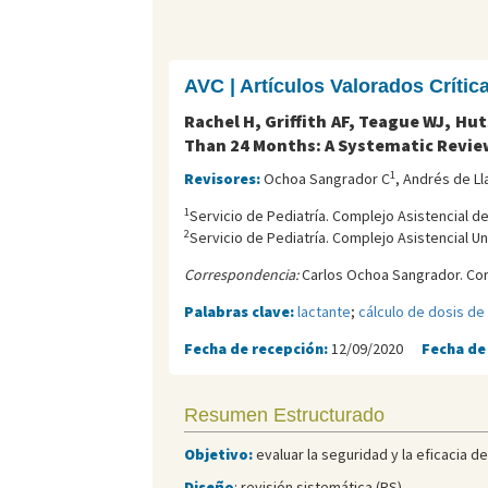
AVC | Artículos Valorados Críti
Rachel H, Griffith AF, Teague WJ, Hu
Than 24 Months: A Systematic Revie
1
Revisores:
Ochoa Sangrador C
, Andrés de L
1
Servicio de Pediatría. Complejo Asistencial 
2
Servicio de Pediatría. Complejo Asistencial Uni
Correspondencia:
Carlos Ochoa Sangrador. Cor
Palabras clave:
lactante
;
cálculo de dosis d
Fecha de recepción:
12/09/2020
Fecha de
Resumen Estructurado
Objetivo:
evaluar la seguridad y la eficacia d
Diseño
: revisión sistemática (RS).