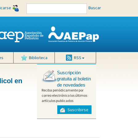
ficarse
Buscar
es
Biblioteca
RSS
Suscripción
gratuita al boletín
licol en
de novedades
Reciba periódicamente por
correo electrónico los últimos
artículos publicados
Suscribirse