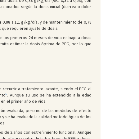
una dosis de 0,38 g/kg/día (RIC: 0,32 a 0,53), con
ionados según la dosis inicial (diarrea o dolor
e 0,88 a 1,1 g/kg/día, y de mantenimiento de 0,78
 que requieren ajuste de dosis.
en los primeros 24 meses de vida es bajo a dosis
mita estimar la dosis óptima de PEG, por lo que
 recurrir a tratamiento laxante, siendo el PEG el
6
nto
. Aunque su uso se ha extendido a la edad
en el primer año de vida.
ción evaluada, pero no de las medidas de efecto
ta y se ha evaluado la calidad metodológica de los
os.
es de 2 años con estreñimiento funcional. Aunque
e eficacia entre distintos tipos de PEG o dosis.