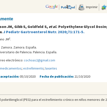
Imprimir
camente
tson JM, Gibb S, Goldfeld S,
et al
. Polyethylene Glycol Dosin
w.
J Pediatr Gastroenterol Nutr. 2020;71:171-5.
2
lano JM
.
de Zamora. Zamora. España.
versitario de Palencia. Palencia. España.
reo electrónico:
cochoas2@gmail.com
e medicamentos
;
estreñimiento
;
laxantes
 aceptación:
05/10/2020
Fecha de publicación:
21/10/2020
el polietilenglicol (PEG) para el estreñimiento crónico en niños menores de 