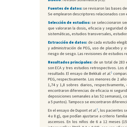
Fuentes de datos:
se revisaron las bases de
Se emplearon descriptores relacionados con el
Selección de estudios:
se seleccionaron ser
que valoraran la dosis, eficacia y seguridad
sistemáticas, estudios transversales, estudios 
Extracción de datos:
de cada estudio elegib
y administración de PEG, uso de placebo y o
riesgo de sesgo. Las revisiones de estudios re
Resultados principales:
de un total de 283 
son ECA y tres estudios retrospectivos. Los 
1
resultado. El ensayo de Bekkali
et al.
compara
PEG, respectivamente. Los menores de 2 años i
1,74 y 1,8 sobres diarios, respectivamente
encontraron diferencias de eficacia ni segur
deposiciones semanales a las 52 semanas), con
a 5 puntos). Tampoco se encontraron diferenc
2
En el ensayo de Dupont
et al
.
, los pacientes 
4 u 8 g), que podían ajustarse a criterio fam
ascensos. En los niños de 6 a 12 meses (15