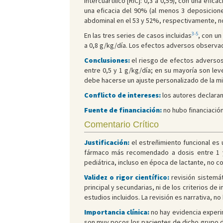
intercuartílico [RIC]: 0,3 a 0,59), con una efi
una eficacia del 90% (al menos 3 deposicione
abdominal en el 53 y 52%, respectivamente, n
3-5
En las tres series de casos incluidas
, con un
a 0,8 g/kg/día. Los efectos adversos observad
Conclusiones:
el riesgo de efectos adversos
entre 0,5 y 1 g/kg/día; en su mayoría son le
debe hacerse un ajuste personalizado de la m
Conflicto de intereses:
los autores declaran
Fuente de financiación:
no hubo financiación
Comentario Crítico
Justificación:
el estreñimiento funcional es 
fármaco más recomendado a dosis entre 1 y
pediátrica, incluso en época de lactante, no c
Validez o rigor científico:
revisión sistemá
principal y secundarias, ni de los criterios de
estudios incluidos. La revisión es narrativa, n
Importancia clínica:
no hay evidencia experi
son muy pocos los pacientes de dicho grupo de