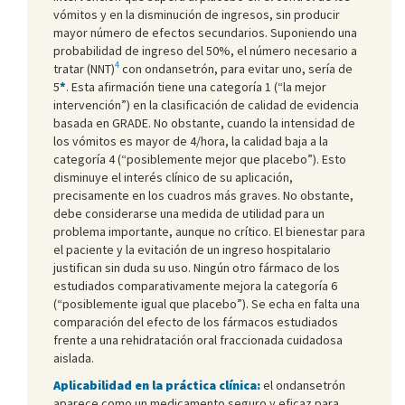
vómitos y en la disminución de ingresos, sin producir
mayor número de efectos secundarios. Suponiendo una
probabilidad de ingreso del 50%, el número necesario a
4
tratar (NNT)
con ondansetrón, para evitar uno, sería de
5
*
. Esta afirmación tiene una categoría 1 (“la mejor
intervención”) en la clasificación de calidad de evidencia
basada en GRADE. No obstante, cuando la intensidad de
los vómitos es mayor de 4/hora, la calidad baja a la
categoría 4 (“posiblemente mejor que placebo”). Esto
disminuye el interés clínico de su aplicación,
precisamente en los cuadros más graves. No obstante,
debe considerarse una medida de utilidad para un
problema importante, aunque no crítico. El bienestar para
el paciente y la evitación de un ingreso hospitalario
justifican sin duda su uso. Ningún otro fármaco de los
estudiados comparativamente mejora la categoría 6
(“posiblemente igual que placebo”). Se echa en falta una
comparación del efecto de los fármacos estudiados
frente a una rehidratación oral fraccionada cuidadosa
aislada.
Aplicabilidad en la práctica clínica:
el ondansetrón
aparece como un medicamento seguro y eficaz para