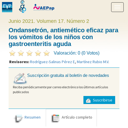
Mostr
menú
Junio 2021. Volumen 17. Número 2
Ondansetrón, antiemético eficaz para
los vómitos de los niños con
gastroenteritis aguda
Valoración: 0 (0 Votos)
Revisores:
Rodríguez-Salinas Pérez E
,
Martínez Rubio M.V
.
Suscripción gratuita al boletín de novedades
Reciba periódicamente por correo electrónico los últimos artículos
publicados
Suscribirse
Resumen
Artículo completo