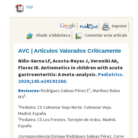
PDF
Imprimir
Añadir a biblioteca
Comentar este artículo
AVC | Artículos Valorados Críticamente
Niño-Serna LF, Acosta-Reyes J, Veroniki AA,
Florez ID. Antiemetics in children with acute
gastroenteritis: A meta-analysis.
Pediatrics.
2020;145:e20193260.
1
Revisores:
Rodríguez-Salinas Pérez E
, Martínez Rubio
2
M.V
.
1
Pediatra. CS Colmenar Viejo Norte. Colmenar Viejo.
Madrid. España.
2
Pediatra. CS Los Fresnos. Torrejón de Ardoz. Madrid.
España.
Correspondencia:
Enrique Rodríguez-Salinas Pérez. Corre