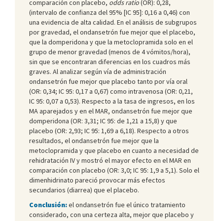
comparación con placebo,
odds ratio
(OR): 0,28,
(intervalo de confianza del 95% [IC 95]: 0,16 a 0,46) con
una evidencia de alta calidad. En el análisis de subgrupos
por gravedad, el ondansetrón fue mejor que el placebo,
que la domperidona y que la metoclopramida solo en el
grupo de menor gravedad (menos de 4 vómitos/hora),
sin que se encontraran diferencias en los cuadros más
graves. Al analizar según vía de administración
ondansetrón fue mejor que placebo tanto por vía oral
(OR: 0,34; IC 95: 0,17 a 0,67) como intravenosa (OR: 0,21,
IC 95: 0,07 a 0,53). Respecto a la tasa de ingresos, en los
MA aparejados y en el MAR, ondansetrón fue mejor que
domperidona (OR: 3,31; IC 95: de 1,21 a 15,8) y que
placebo (OR: 2,93; IC 95: 1,69 a 6,18). Respecto a otros
resultados, el ondansetrón fue mejor que la
metoclopramida y que placebo en cuanto a necesidad de
rehidratación IV y mostró el mayor efecto en el MAR en
comparación con placebo (OR: 3,0; IC 95: 1,9 a 5,1). Solo el
dimenhidrinato pareció provocar más efectos
secundarios (diarrea) que el placebo.
Conclusión:
el ondansetrón fue el único tratamiento
considerado, con una certeza alta, mejor que placebo y