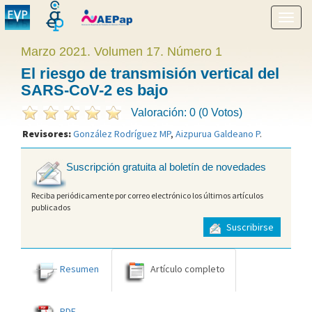
Mostr
menú
Marzo 2021. Volumen 17. Número 1
El riesgo de transmisión vertical del
SARS-CoV-2 es bajo
Valoración: 0 (0 Votos)
Revisores:
González Rodríguez MP
,
Aizpurua Galdeano P
.
Suscripción gratuita al boletín de novedades
Reciba periódicamente por correo electrónico los últimos artículos
publicados
Suscribirse
Resumen
Artículo completo
PDF