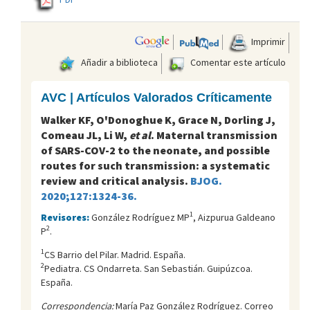
Imprimir
Añadir a biblioteca
Comentar este artículo
AVC | Artículos Valorados Críticamente
Walker KF, O'Donoghue K, Grace N, Dorling J,
Comeau JL, Li W,
et al
. Maternal transmission
of SARS-COV-2 to the neonate, and possible
routes for such transmission: a systematic
review and critical analysis.
BJOG.
2020;127:1324-36.
1
Revisores:
González Rodríguez MP
, Aizpurua Galdeano
2
P
.
1
CS Barrio del Pilar. Madrid. España.
2
Pediatra. CS Ondarreta. San Sebastián. Guipúzcoa.
España.
Correspondencia:
María Paz González Rodríguez. Correo