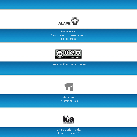
Avalado por:
Asociación Latinoamericana
de Pediatría
Licencias Creative Commons
Estamos en:
Epistemonikos
Una plataforma de:
Lúa Ediciones 3.0