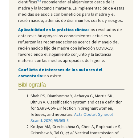
4,5
científicas
recomiendan el alojamiento cerca de la
madre y la lactancia materna. La implementación de estas
medidas se asocia con beneficios para la madre y el
recién nacido, además de disminuir los costes y riesgos.
Aplicabilidad en la práctica clínica:
los resultados de
esta revisión apoyan los conocimientos actuales y
refuerzan las recomendaciones acerca del manejo del
recién nacido hijo de madre con infección COVID-19,
favoreciendo el alojamiento conjunto y la lactancia
materna con las medias apropiadas de higiene.
Conflicto de intereses de los autores del
comentario:
no existe.
Bibliografía
Shah PS, Diambomba Y, Acharya G, Morris SK,
Bitnun A. Classification system and case definition
for SARS-CoV-2 infection in pregnant women,
fetuses, and neonates.
Acta Obstet Gynecol
Scand. 2020;99:565-8.
Kotlyar AM, Grechukhina O, Chen A, Popkhadze S,
Grimshaw A, Tal O,
et al.
Vertical transmission of