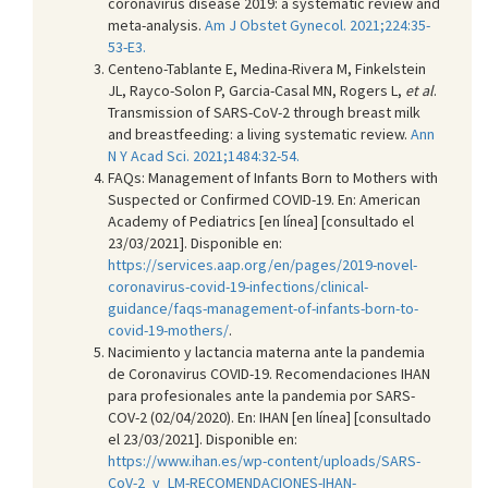
coronavirus disease 2019: a systematic review and
meta-analysis.
Am J Obstet Gynecol. 2021;224:35-
53-E3.
Centeno-Tablante E, Medina-Rivera M, Finkelstein
JL, Rayco-Solon P, Garcia-Casal MN, Rogers L,
et al
.
Transmission of SARS-CoV-2 through breast milk
and breastfeeding: a living systematic review.
Ann
N Y Acad Sci. 2021;1484:32-54.
FAQs: Management of Infants Born to Mothers with
Suspected or Confirmed COVID-19. En: American
Academy of Pediatrics [en línea] [consultado el
23/03/2021]. Disponible en:
https://services.aap.org/en/pages/2019-novel-
coronavirus-covid-19-infections/clinical-
guidance/faqs-management-of-infants-born-to-
covid-19-mothers/
.
Nacimiento y lactancia materna ante la pandemia
de Coronavirus COVID-19. Recomendaciones IHAN
para profesionales ante la pandemia por SARS-
COV-2 (02/04/2020). En: IHAN [en línea] [consultado
el 23/03/2021]. Disponible en:
https://www.ihan.es/wp-content/uploads/SARS-
CoV-2_y_LM-RECOMENDACIONES-IHAN-