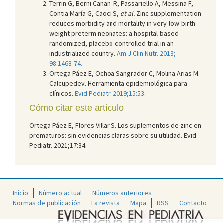
Terrin G, Berni Canani R, Passariello A, Messina F,
Contia María G, Caoci S,
et al.
Zinc supplementation
reduces morbidity and mortality in very-low-birth-
weight preterm neonates: a hospital-based
randomized, placebo-controlled trial in an
industrialized country.
Am J Clin Nutr. 2013;
98:1468-74.
Ortega Páez E, Ochoa Sangrador C, Molina Arias M.
Calcupedev. Herramienta epidemiológica para
clínicos.
Evid Pediatr. 2019;15:53.
Cómo citar este artículo
Ortega Páez E, Flores Villar S. Los suplementos de zinc en
prematuros: sin evidencias claras sobre su utilidad. Evid
Pediatr. 2021;17:34.
Inicio
Número actual
Números anteriores
Normas de publicación
La revista
Mapa
RSS
Contacto