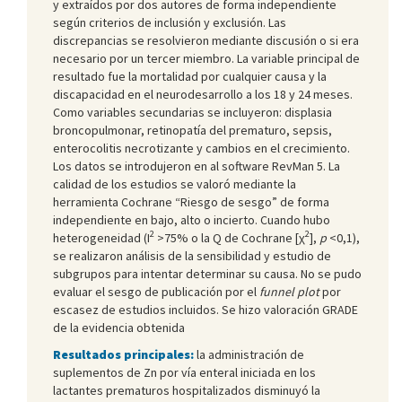
y extraídos por dos autores de forma independiente
según criterios de inclusión y exclusión. Las
discrepancias se resolvieron mediante discusión o si era
necesario por un tercer miembro. La variable principal de
resultado fue la mortalidad por cualquier causa y la
discapacidad en el neurodesarrollo a los 18 y 24 meses.
Como variables secundarias se incluyeron: displasia
broncopulmonar, retinopatía del prematuro, sepsis,
enterocolitis necrotizante y cambios en el crecimiento.
Los datos se introdujeron en al software RevMan 5. La
calidad de los estudios se valoró mediante la
herramienta Cochrane “Riesgo de sesgo” de forma
independiente en bajo, alto o incierto. Cuando hubo
2
2
heterogeneidad (I
>75% o la Q de Cochrane [χ
],
p
<0,1),
se realizaron análisis de la sensibilidad y estudio de
subgrupos para intentar determinar su causa. No se pudo
evaluar el sesgo de publicación por el
funnel plot
por
escasez de estudios incluidos. Se hizo valoración GRADE
de la evidencia obtenida
Resultados principales:
la administración de
suplementos de Zn por vía enteral iniciada en los
lactantes prematuros hospitalizados disminuyó la