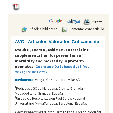
PDF
Imprimir
Añadir a biblioteca
Comentar este artículo
AVC | Artículos Valorados Críticamente
Staub E, Evers K, Askie LM. Enteral zinc
supplementation for prevention of
morbidity and mortality in preterm
neonates.
Cochrane Database Syst Rev.
2021;3:CD012797.
1
2
Revisores:
Ortega Páez E
, Flores Villar S
.
1
Pediatra. UGC de Maracena. Distrito Granada-
Metropolitano. Granada. España.
2
Unidad de Hospitalización Pediátrica. Hospital
Universitario MútuaTerrassa. Barcelona. España.
Correspondencia:
Eduardo Ortega Páez. Correo electróni