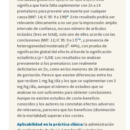
significa que haría falta suplementar con Zn a 14
prematuros para prevenir una muerte por cualquier
causa (NNT: 14; IC 95: 9 a 199)
*
. Este resultado podría ser
relevante clínicamente a no ser por la imprecisión: amplio
intervalo de confianza, escaso número de artículos
incluidos (tres en total), solo uno de ellos acorde con las
2
conclusiones (NNT: 12; IC 95: 9 a 17)
*
, y presencia de
2
heterogeneidad moderada (I
: 44%), con prueba de
significación global del efecto al borde la significación
estadística (
p
= 0,04). Los resultados no analizan
previamente si los prematuros son realmente
deficitarios en Zn, como en los menores de 28 semanas
de gestación. Parece que existen diferencias entre los
que reciben 1 mg/kg/día y los que se suplementan con 3
mg/kg/día, aunque el número de estudios que se
analizan no son suficientes para obtener conclusiones.
Aunque no existen estudios de coste-beneficio
conocidos y los autores no constatan efectos adversos
de relevancia, pareciera que los beneficios (disminución
de la mortalidad) superan a los costes.
Aplicabilidad en la práctica clínica:
la administración
de suplemento de Zn a 1-3 mg/kg/día a todos los