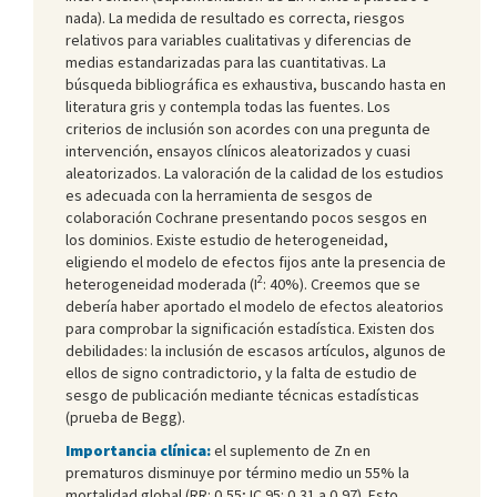
nada). La medida de resultado es correcta, riesgos
relativos para variables cualitativas y diferencias de
medias estandarizadas para las cuantitativas. La
búsqueda bibliográfica es exhaustiva, buscando hasta en
literatura gris y contempla todas las fuentes. Los
criterios de inclusión son acordes con una pregunta de
intervención, ensayos clínicos aleatorizados y cuasi
aleatorizados. La valoración de la calidad de los estudios
es adecuada con la herramienta de sesgos de
colaboración Cochrane presentando pocos sesgos en
los dominios. Existe estudio de heterogeneidad,
eligiendo el modelo de efectos fijos ante la presencia de
2
heterogeneidad moderada (I
: 40%). Creemos que se
debería haber aportado el modelo de efectos aleatorios
para comprobar la significación estadística. Existen dos
debilidades: la inclusión de escasos artículos, algunos de
ellos de signo contradictorio, y la falta de estudio de
sesgo de publicación mediante técnicas estadísticas
(prueba de Begg).
Importancia clínica:
el suplemento de Zn en
prematuros disminuye por término medio un 55% la
mortalidad global (RR: 0,55; IC 95: 0,31 a 0,97). Esto