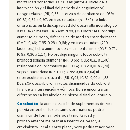
mortalidad por todas las causas (entre el inicio de la
intervención y el final del periodo de seguimiento),
riesgo relativo (RR) 0,55; intervalo de confianza del 95%
(IC 95) 0,31 a 0,97; en tres estudios (
n
= 345) no hubo
diferencias en la discapacidad del desarrollo neurológico
a los 18-24 meses. En 5 estudios, (481 lactantes) produjo
aumento de peso, diferencias de medias estandarizadas
(DME): 0,46; IC 95: 0,28 a 0,64; y en tres estudios (289
lactantes) hubo aumento de crecimiento lineal (DME: 0,75;
IC 95: 0,36 a 1,14). No produjo ningún efecto sobre la
broncodisplasia pulmonar (RR: 0,66; IC 95; 0,31 a 1,40),
retinopatía del prematuro (RR: 0,14; IC 95: 0,01 a 2,70)
sepsis bacteriana (RR: 1,11; IC 95: 0,60 a 2,04) ni
enterocolitis necrotizante (RR: 0,08; IC 95: 0,00 a 1,33).
Dos ECA describieron niveles disminuidos de cobre al
final de la intervención y vómitos. No se encontraron
diferencias en los niveles de hierro al final del estudio.
Conclusión:
la administración de suplementos de zinc
por vía enteral en los lactantes prematuros podría
disminuir de forma moderada la mortalidad y
probablemente mejorar el aumento de peso y el
crecimiento lineal a corto plazo, pero podría tener poco