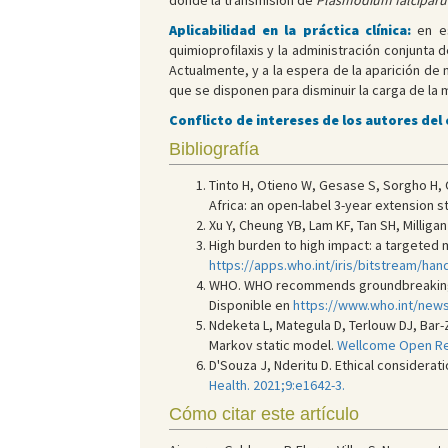
donde la transmisión de
Plasmodium falcipar
Aplicabilidad en la práctica clínica:
en e
quimioprofilaxis y la administración conjunt
Actualmente, y a la espera de la aparición de
que se disponen para disminuir la carga de la 
Conflicto de intereses de los autores del
Bibliografía
Tinto H, Otieno W, Gesase S, Sorgho H, O
Africa: an open-label 3-year extension s
Xu Y, Cheung YB, Lam KF, Tan SH, Milliga
High burden to high impact: a targeted m
https://apps.who.int/iris/bitstream/h
WHO. WHO recommends groundbreaking mala
Disponible en
https://www.who.int/news
Ndeketa L, Mategula D, Terlouw DJ, Bar-
Markov static model.
Wellcome Open Res
D'Souza J, Nderitu D. Ethical considera
Health. 2021;9:e1642-3.
Cómo citar este artículo