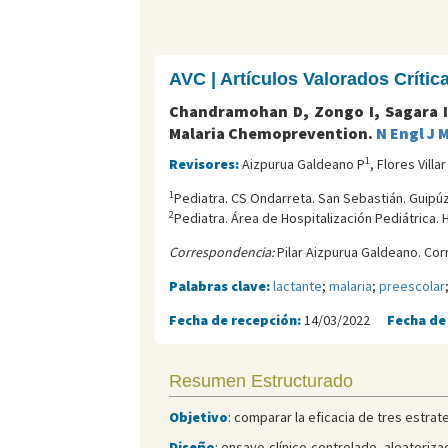
AVC | Artículos Valorados Críti
Chandramohan D, Zongo I, Sagara I,
Malaria Chemoprevention.
N Engl J 
1
Revisores:
Aizpurua Galdeano P
, Flores Villar
1
Pediatra. CS Ondarreta. San Sebastián. Guipú
2
Pediatra. Área de Hospitalización Pediátrica. 
Correspondencia:
Pilar Aizpurua Galdeano. Cor
Palabras clave:
lactante
;
malaria
;
preescolar
Fecha de recepción:
14/03/2022
Fecha de
Resumen Estructurado
Objetivo
: comparar la eficacia de tres estrate
Diseño
: ensayo clínico controlado, aleatoriza