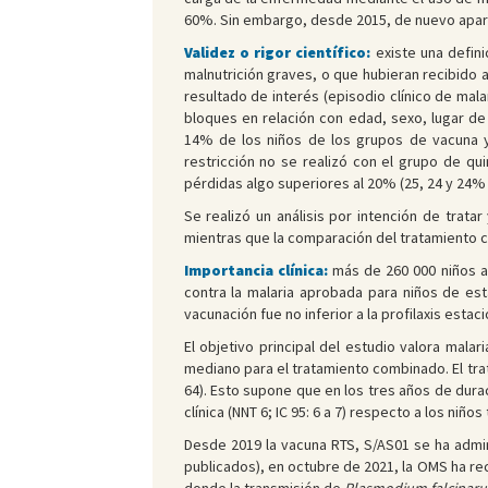
60%. Sin embargo, desde 2015, de nuevo apare
Validez o rigor científico:
existe una defin
malnutrición graves, o que hubieran recibido a
resultado de interés (episodio clínico de mala
bloques en relación con edad, sexo, lugar de
14% de los niños de los grupos de vacuna y 
restricción no se realizó con el grupo de qu
pérdidas algo superiores al 20% (25, 24 y 24%
Se realizó un análisis por intención de trata
mientras que la comparación del tratamiento c
Importancia clínica:
más de 260 000 niños a
contra la malaria aprobada para niños de est
vacunación fue no inferior a la profilaxis esta
El objetivo principal del estudio valora mal
mediano para el tratamiento combinado. El trat
64). Esto supone que en los tres años de dura
clínica (NNT 6; IC 95: 6 a 7) respecto a los niño
Desde 2019 la vacuna RTS, S/AS01 se ha admi
publicados), en octubre de 2021, la OMS ha re