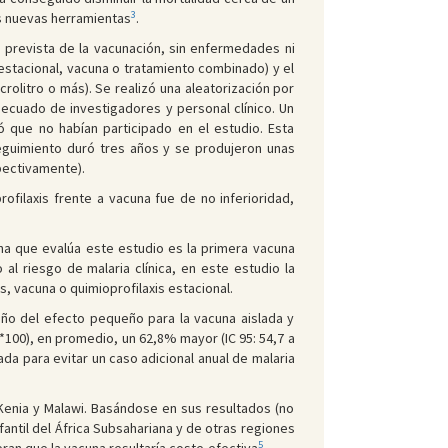
3
s nuevas herramientas
.
a prevista de la vacunación, sin enfermedades ni
 estacional, vacuna o tratamiento combinado) y el
rolitro o más). Se realizó una aleatorización por
ecuado de investigadores y personal clínico. Un
 que no habían participado en el estudio. Esta
seguimiento duró tres años y se produjeron unas
pectivamente).
ofilaxis frente a vacuna fue de no inferioridad,
a que evalúa este estudio es la primera vacuna
l riesgo de malaria clínica, en este estudio la
s, vacuna o quimioprofilaxis estacional.
maño del efecto pequeño para la vacuna aislada y
*100), en promedio, un 62,8% mayor (IC 95: 54,7 a
da para evitar un caso adicional anual de malaria
Kenia y Malawi. Basándose en sus resultados (no
antil del África Subsahariana y de otras regiones
5