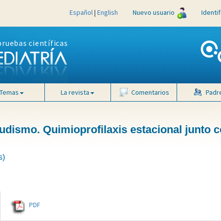
Español
|
English
Nuevo usuario
Identi
pruebas científicas
Temas
La revista
Comentarios
Padr
ludismo. Quimioprofilaxis estacional junto c
s)
PDF