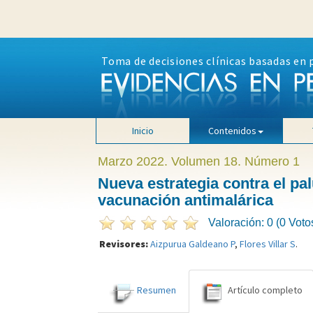
Toma de decisiones clínicas basadas en 
Inicio
Contenidos
Marzo 2022. Volumen 18. Número 1
Nueva estrategia contra el pa
vacunación antimalárica
Valoración: 0 (0 Voto
Revisores:
Aizpurua Galdeano P
,
Flores Villar S
.
Resumen
Artículo completo