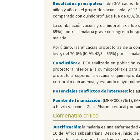
Resultados principales:
hubo 305 casos de 
niños y año en el grupo de vacuna sola, y 113 
comparado con quimioprofilaxis fue de 0,92 (IC 
La combinación vacuna y quimioprofilaxis fue su
85%) contra la malaria grave con ingreso hospit
malaria.
Por último, las eficacias protectoras de la co
leve, del 70,6% (IC 95: 42,3 a 85%) para la mala
Conclusión:
el ECA realizado en población co
protectora inferior a la quimioprofilaxis par
protectora superior a vacuna o quimioprofil
cerebral o con anemia) y evitando mayor núm
Potenciales conflictos de intereses:
los a
Fuente de financiación:
(MR/P006876/1), (MR
a Havrix vaccines. Guilin Pharmaceutical por sum
Comenatrio crítico
Justificación:
la malaria es una enfermedad c
10 del África subsahariana. Desde el inicio de
carga de la enfermedad mediante el uso de mo