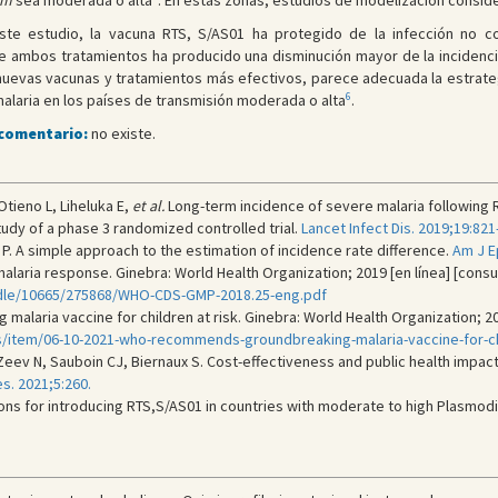
um
sea moderada o alta
. En estas zonas, estudios de modelización conside
ste estudio, la vacuna RTS, S/AS01 ha protegido de la infección no co
a de ambos tratamientos ha producido una disminución mayor de la inciden
 nuevas vacunas y tratamientos más efectivos, parece adecuada la estrateg
6
malaria en los países de transmisión moderada o alta
.
 comentario:
no existe.
tieno L, Liheluka E,
et al.
Long-term incidence of severe malaria following RT
tudy of a phase 3 randomized controlled trial.
Lancet Infect Dis. 2019;19:821
n P. A simple approach to the estimation of incidence rate difference.
Am J E
alaria response. Ginebra: World Health Organization; 2019 [en línea] [consu
andle/10665/275868/WHO-CDS-GMP-2018.25-eng.pdf
ria vaccine for children at risk. Ginebra: World Health Organization; 2021
/item/06-10-2021-who-recommends-groundbreaking-malaria-vaccine-for-chi
Zeev N, Sauboin CJ, Biernaux S. Cost-effectiveness and public health impac
. 2021;5:260.
tions for introducing RTS,S/AS01 in countries with moderate to high Plasmod