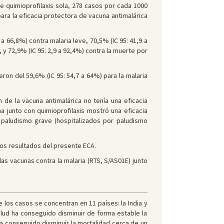
 quimioprofilaxis sola, 278 casos por cada 1000
para la eficacia protectora de vacuna antimalárica
 a 66,8%) contra malaria leve, 70,5% (IC 95: 41,9 a
, y 72,9% (IC 95: 2,9 a 92,4%) contra la muerte por
ron del 59,6% (IC 95: 54,7 a 64%) para la malaria
 de la vacuna antimalárica no tenía una eficacia
a junto con quimioprofilaxis mostró una eficacia
, paludismo grave (hospitalizados por paludismo
los resultados del presente ECA.
as vacunas contra la malaria (RTS, S/AS01E) junto
los casos se concentran en 11 países: la India y
Salud ha conseguido disminuir de forma estable la
a conseguido disminuir la mortalidad cerca de un