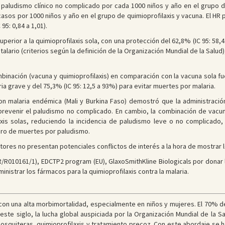
paludismo clínico no complicado por cada 1000 niños y año en el grupo de
casos por 1000 niños y año en el grupo de quimioprofilaxis y vacuna. El HR 
95: 0,84 a 1,01).
perior a la quimioprofilaxis sola, con una protección del 62,8% (IC 95: 58,4
alario (criterios según la definición de la Organización Mundial de la Salud)
mbinación (vacuna y quimioprofilaxis) en comparación con la vacuna sola fue
ria grave y del 75,3% (IC 95: 12,5 a 93%) para evitar muertes por malaria.
n malaria endémica (Mali y Burkina Faso) demostró que la administración
a prevenir el paludismo no complicado. En cambio, la combinación de vacun
axis solas, reduciendo la incidencia de paludismo leve o no complicado
ero de muertes por paludismo.
utores no presentan potenciales conflictos de interés a la hora de mostrar 
/R010161/1), EDCTP2 program (EU), GlaxoSmithKline Biologicals por donar l
inistrar los fármacos para la quimioprofilaxis contra la malaria.
on una alta morbimortalidad, especialmente en niños y mujeres. El 70% de 
 este siglo, la lucha global auspiciada por la Organización Mundial de la 
squiteras, quimioprofilaxis y tratamiento precoz. Con este abordaje se h