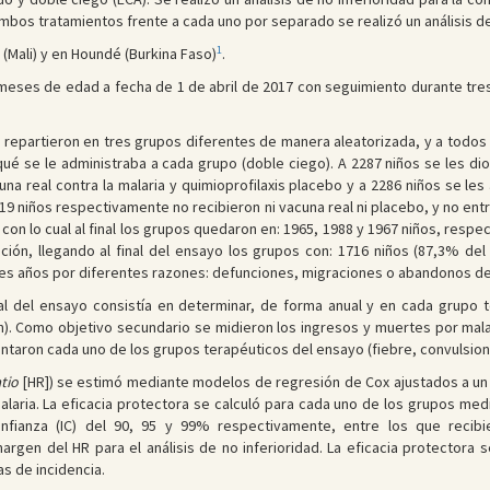
mbos tratamientos frente a cada uno por separado se realizó un análisis de
1
 (Mali) y en Houndé (Burkina Faso)
.
meses de edad a fecha de 1 de abril de 2017 con seguimiento durante tres 
e repartieron en tres grupos diferentes de manera aleatorizada, y a todos
ué se le administraba a cada grupo (doble ciego). A 2287 niños se les dio 
na real contra la malaria y quimioprofilaxis placebo y a 2286 niños se les a
19 niños respectivamente no recibieron ni vacuna real ni placebo, y no entra
 con lo cual al final los grupos quedaron en: 1965, 1988 y 1967 niños, resp
ción, llegando al final del ensayo los grupos con: 1716 niños (87,3% del 
tres años por diferentes razones: defunciones, migraciones o abandonos de
pal del ensayo consistía en determinar, de forma anual y en cada grupo 
n). Como objetivo secundario se midieron los ingresos y muertes por malar
ntaron cada uno de los grupos terapéuticos del ensayo (fiebre, convulsion
tio
[HR]) se estimó mediante modelos de regresión de Cox ajustados a un 
alaria. La eficacia protectora se calculó para cada uno de los grupos med
nfianza (IC) del 90, 95 y 99% respectivamente, entre los que recibi
argen del HR para el análisis de no inferioridad. La eficacia protectora s
s de incidencia.