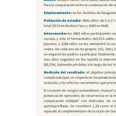
Para la comparación entre la combinación de a
Emplazamiento:
en los distritos de Bougouni
Población de estudio:
6861 niños de 5 a 17 
total (2510 en Burkina Faso y 2680 en Mali).
Intervención:
los 6861 niños participantes s
vacuna, y solo el farmacéutico del ECA sabía q
placebo, a 2288 niños se les administró la vacu
reales. De cada uno de los grupos: 322, 300 y 3
se negaron los padres a participar finalmente,
tres años seguidos se les repetía la interven
(88,5%), habiendo pérdidas a lo largo de los 
Medición del resultado:
el objetivo princi
complicada (que no requirieron hospitalizació
estación, y los efectos secundarios que prese
El cociente de riesgos instantáneos (
hazard ra
potencial de episodios de recurrencia en la m
2
comparación múltiple
con intervalos de co
quimioprofilaxis. Se consideró 1,20 como el m
equivale al complementario de la razón de tasa