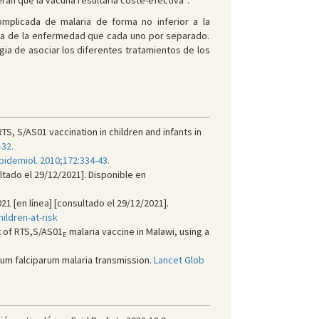
ran que la vacuna resultaría coste-efectiva
.
mplicada de malaria de forma no inferior a la
cia de la enfermedad que cada uno por separado.
ia de asociar los diferentes tratamientos de los
S, S/AS01 vaccination in children and infants in
-32.
pidemiol. 2010;172:334-43.
ltado el 29/12/2021]. Disponible en
 [en línea] [consultado el 29/12/2021].
ldren-at-risk
t of RTS,S/AS01
malaria vaccine in Malawi, using a
E
ium falciparum malaria transmission.
Lancet Glob