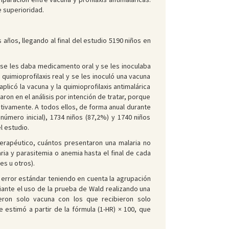
 superioridad.
años, llegando al final del estudio 5190 niños en
 se les daba medicamento oral y se les inoculaba
quimioprofilaxis real y se les inoculó una vacuna
plicó la vacuna y la quimioprofilaxis antimalárica
ron en el análisis por intención de tratar, porque
ectivamente. A todos ellos, de forma anual durante
número inicial), 1734 niños (87,2%) y 1740 niños
l estudio.
terapéutico, cuántos presentaron una malaria no
ia y parasitemia o anemia hasta el final de cada
es u otros).
error estándar teniendo en cuenta la agrupación
iante el uso de la prueba de Wald realizando una
eron solo vacuna con los que recibieron solo
e estimó a partir de la fórmula (1-HR) × 100, que