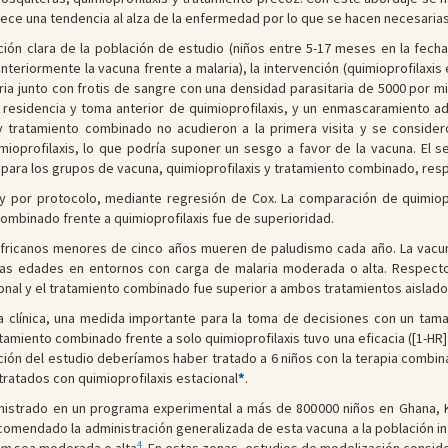
ce una tendencia al alza de la enfermedad por lo que se hacen necesaria
ición clara de la población de estudio (niños entre 5-17 meses en la fech
nteriormente la vacuna frente a malaria), la intervención (quimioprofilaxis
ria junto con frotis de sangre con una densidad parasitaria de 5000 por mic
 residencia y toma anterior de quimioprofilaxis, y un enmascaramiento ad
tratamiento combinado no acudieron a la primera visita y se consideró
imioprofilaxis, lo que podría suponer un sesgo a favor de la vacuna. El 
 para los grupos de vacuna, quimioprofilaxis y tratamiento combinado, res
r y por protocolo, mediante regresión de Cox. La comparación de quimiopr
ombinado frente a quimioprofilaxis fue de superioridad.
fricanos menores de cinco años mueren de paludismo cada año. La vacun
as edades en entornos con carga de malaria moderada o alta. Respecto a
cional y el tratamiento combinado fue superior a ambos tratamientos aislado
aria clínica, una medida importante para la toma de decisiones con un ta
amiento combinado frente a solo quimioprofilaxis tuvo una eficacia ([1-HR]
ción del estudio deberíamos haber tratado a 6 niños con la terapia combina
s tratados con quimioprofilaxis estacional
*
.
nistrado en un programa experimental a más de 800 000 niños en Ghana, 
comendado la administración generalizada de esta vacuna a la población inf
4