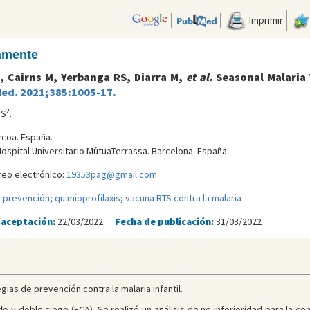
Imprimir
camente
 Cairns M, Yerbanga RS, Diarra M,
et al.
Seasonal Malaria 
Med. 2021;385:1005-17.
2
 S
.
zcoa. España.
Hospital Universitario MútuaTerrassa. Barcelona. España.
reo electrónico:
19353pag@gmail.com
;
prevención
;
quimioprofilaxis
;
vacuna RTS contra la malaria
 aceptación:
22/03/2022
Fecha de publicación:
31/03/2022
gias de prevención contra la malaria infantil.
do y doble ciego (ECA). Se realizó un análisis de no inferioridad para la co