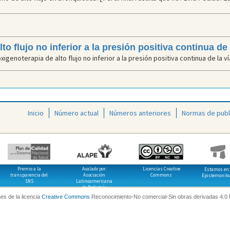
to flujo no inferior a la presión positiva continua de 
genoterapia de alto flujo no inferior a la presión positiva continua de la ví
Inicio
Número actual
Números anteriores
Normas de publ
Premio a la
Avalado por:
Licencias Creative
Estamos en:
transparencia del
Asociación
Commons
Epistemonik
SNS
Latinoamericana
de Pediatría
es de la licencia
Creative Commons
Reconocimiento-No comercial-Sin obras derivadas 4.0