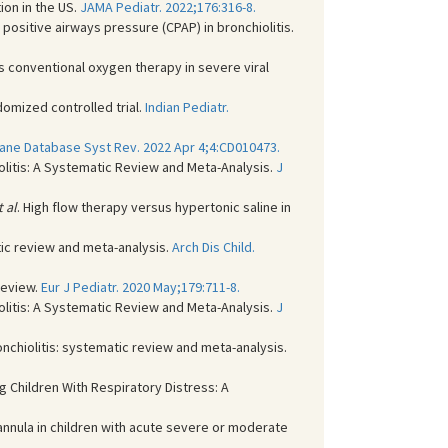
ion in the US.
JAMA Pediatr. 2022;176:316-8.
positive airways pressure (CPAP) in bronchiolitis.
 conventional oxygen therapy in severe viral
ndomized controlled trial.
Indian Pediatr.
ane Database Syst Rev. 2022 Apr 4;4:CD010473.
iolitis: A Systematic Review and Meta-Analysis.
J
t al
. High flow therapy versus hypertonic saline in
atic review and meta-analysis.
Arch Dis Child.
review.
Eur J Pediatr. 2020 May;179:711-8.
iolitis: A Systematic Review and Meta-Analysis.
J
nchiolitis: systematic review and meta-analysis.
 Children With Respiratory Distress: A
annula in children with acute severe or moderate