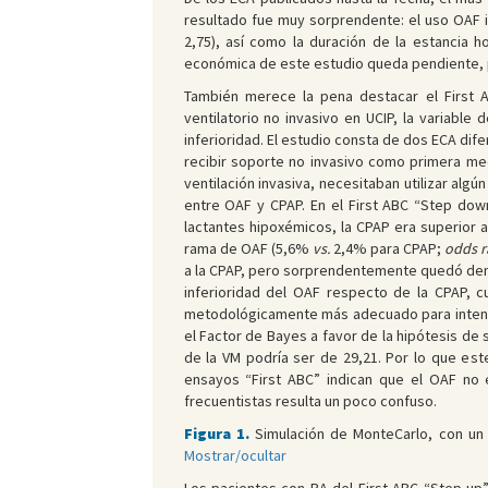
resultado fue muy sorprendente: el uso OAF in
2,75), así como la duración de la estancia ho
económica de este estudio queda pendiente, p
También merece la pena destacar el First A
ventilatorio no invasivo en UCIP, la variable
inferioridad. El estudio consta de dos ECA dife
recibir soporte no invasivo como primera medi
ventilación invasiva, necesitaban utilizar alg
entre OAF y CPAP. En el First ABC “Step down”
lactantes hipoxémicos, la CPAP era superior a
rama de OAF (5,6%
vs.
2,4% para CPAP;
odds r
a la CPAP, pero sorprendentemente quedó dentro
inferioridad del OAF respecto de la CPAP, c
metodológicamente más adecuado para intentar
el Factor de Bayes a favor de la hipótesis de s
de la VM podría ser de 29,21. Por lo que est
ensayos “First ABC” indican que el OAF no 
frecuentistas resulta un poco confuso.
Figura 1.
Simulación de MonteCarlo, con un
Mostrar/ocultar