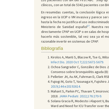
Los pacientes con BA del First ABC “Step up”
clínicos, con un total de 5342 pacientes con B
En resumidas cuentas, la conclusión lógica 
ingreso en la UCIP o VM invasiva y parece ser
hasta la fecha no justifica el uso indiscrimina
27
Ministerio de Sanidad español
. Nuestra re
directamente CPAP en UCIP o en salas de hospi
hacerlo más sostenible, tal vez sea ya el 
razonable invertir en sistemas de CPAP.
Bibliografía
Kirolos A, Manti S, Blacow R, Tse G, Wils
Infect Dis. 2020 Oct 7;222:S672-S679.
Ochoa Sangrador C, González de Dios J;
Consenso sobre bronquiolitis aguda (II):
Pelletier JH, Au AK, Fuhrman D, Clark RS
Fujiogi M, Goto T, Yasunaga H, Fujishir
2019;144:e20192614.
Mahant S, Parkin PC, Thavam T, Imsirovic
2018.
JAMA Pediatr. 2022;176:270-9.
Solana Gracia R, Modesto i Alapont V, Bu
Ward and Need for ICU Transfer over th