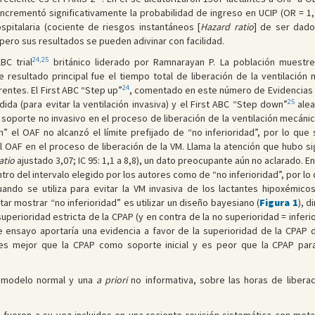
crementó significativamente la probabilidad de ingreso en UCIP (OR = 1,93
spitalaria (cociente de riesgos instantáneos [
Hazard ratio
] de ser dado 
ero sus resultados se pueden adivinar con facilidad.
24,25
BC trial
británico liderado por Ramnarayan P. La población muestr
 de resultado principal fue el tiempo total de liberación de la ventilaci
24
rentes. El First ABC “Step up”
, comentado en este número de Evidencias en
25
da (para evitar la ventilación invasiva) y el First ABC “Step down”
alea
ún soporte no invasivo en el proceso de liberación de la ventilación mecáni
 el OAF no alcanzó el límite prefijado de “no inferioridad”, por lo que 
l OAF en el proceso de liberación de la VM. Llama la atención que hubo si
atio
ajustado 3,07; IC 95: 1,1 a 8,8), un dato preocupante aún no aclarado. En
 del intervalo elegido por los autores como de “no inferioridad”, por lo q
uando se utiliza para evitar la VM invasiva de los lactantes hipoxémic
 mostrar “no inferioridad” es utilizar un diseño bayesiano (
Figura 1
), d
uperioridad estricta de la CPAP (y en contra de la no superioridad = inferi
e ensayo aportaría una evidencia a favor de la superioridad de la CPAP
es mejor que la CPAP como soporte inicial y es peor que la CPAP para 
 modelo normal y una
a priori
no informativa, sobre las horas de libera