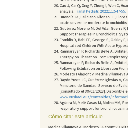
Cao J, Cai Q, Xing Y, Zhong l, Wen C, Hua
analysis.
Transl Pediatr. 2022;11:547-55.
Buendía JA, Feliciano Alfonso JE, Florez
acute severe or moderate bronchiolitis
Gutiérrez Moreno M, Del Villar Guerra P,
Support Therapies in Bronchiolitis: Sy
Franklin D, Babl FE, George S, Oakley E,
Hospitalized Children With Acute Hypoxe
Ramnarayan P, Richards Belle A, Drikite l
Therapy on Liberation From Respiratory Su
Ramnarayan P, Richards Belle A, Drikite l
Following Extubation on Liberation From R
Modesto I Alapont V, Medina Villanueva A
Bayón Yusta JC, Gutiérrez Iglesias A, Gal
Ministerio de Sanidad. Servicio de Evalu
[consultado el 30/01/2023]. Disponible e
www.euskadi.eus/contenidos/informacio
Agüera M, Melé Casas M, Molina MM, Pon
respiratory support for bronchiolitis in 
Cómo citar este artículo
Medina Villanueva A, Modesto i Alapont V. Oxígeno