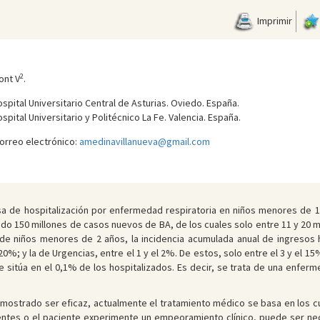
Imprimir
2
ont V
.
spital Universitario Central de Asturias. Oviedo. España.
pital Universitario y Politécnico La Fe. Valencia. España.
Correo electrónico:
amedinavillanueva@gmail.com
ausa de hospitalización por enfermedad respiratoria en niños menores de 
 150 millones de casos nuevos de BA, de los cuales solo entre 11 y 20 mil
de niños menores de 2 años, la incidencia acumulada anual de ingresos ho
 20%; y la de Urgencias, entre el 1 y el 2%. De estos, solo entre el 3 y el 
 se sitúa en el 0,1% de los hospitalizados. Es decir, se trata de una enfe
ostrado ser eficaz, actualmente el tratamiento médico se basa en los cui
ntes o el paciente experimente un empeoramiento clínico, puede ser neces