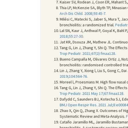
Kaiser SV, Rodean J, Coon ER, Mahant S,
Thia LP, McKenzie SA, Blyth TP, Minasian
Arch Dis Child. 2008;93:45-7.
Milési C, Matecki S, Jaber S, Mura T, Ja
bronchiolitis: a randomized trial.
Pediatr
Lal SN, Kaur J, Anthwal P, Goyal K, Bahl 
2018;55:27-30.
Jat KR, Dsouza JM, Mathew JL. Continuous
Tang G, Lin J, Zhang Y, Shi Q. The Effec
Trop Pediatr. 2021;67(2):fmaa128.
Bueno Campaña M, Olivares Ortiz J, Not
bronchiolitis: randomised controlled tria
Lin J, Zhang Y, Xiong l, Liu S, Gong C, D
2019;104:564-76.
Moreel l, Proesmans M. High flow nasal c
Tang G, Lin J, Zhang Y, Shi Q. The Effec
Trop Pediatr. 2021 May 17;67:fmaa128.
Dafydd C, Saunders BJ, Kotecha SJ, Edwa
BMJ Open Respir Res. 2021 Jul;8:e00084
Zhao X, Qin Q, Zhang X. Outcomes of Hig
Systematic Review and Meta-Analysis.
F
Cataño Jaramillo ML, Jaramillo Bustaman
bronchiolitis. A systematic review and 