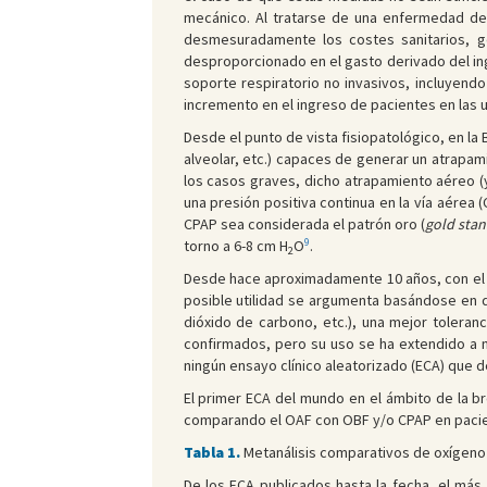
mecánico. Al tratarse de una enfermedad de 
desmesuradamente los costes sanitarios, ge
desproporcionado en el gasto derivado del ing
soporte respiratorio no invasivos, incluyendo 
incremento en el ingreso de pacientes en las 
Desde el punto de vista fisiopatológico, en la
alveolar, etc.) capaces de generar un atrapam
los casos graves, dicho atrapamiento aéreo (
una presión positiva continua en la vía aérea 
CPAP sea considerada el patrón oro (
gold sta
9
torno a 6-8 cm H
O
.
2
Desde hace aproximadamente 10 años, con el o
posible utilidad se argumenta basándose en 
dióxido de carbono, etc.), una mejor toleran
confirmados, pero su uso se ha extendido a ni
ningún ensayo clínico aleatorizado (ECA) que d
El primer ECA del mundo en el ámbito de la br
comparando el OAF con OBF y/o CPAP en pacien
Tabla 1.
Metanálisis comparativos de oxígeno de
De los ECA publicados hasta la fecha, el más 