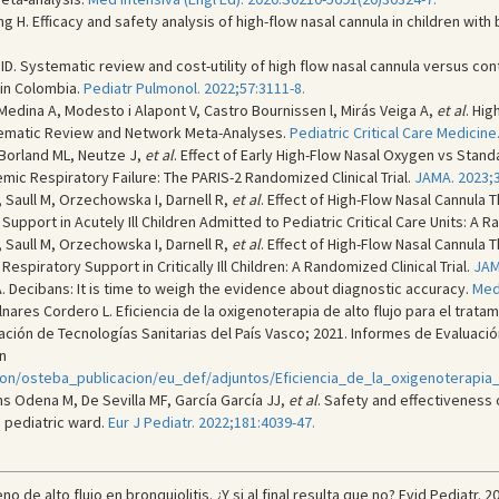
ng H. Efficacy and safety analysis of high-flow nasal cannula in children with
 ID. Systematic review and cost-utility of high flow nasal cannula versus con
 in Colombia.
Pediatr Pulmonol. 2022;57:3111-8.
 Medina A, Modesto i Alapont V, Castro Bournissen l, Mirás Veiga A,
et al
. Hi
stematic Review and Network Meta-Analyses.
Pediatric Critical Care Medicine
 Borland ML, Neutze J,
et al
. Effect of Early High-Flow Nasal Oxygen vs Stan
mic Respiratory Failure: The PARIS-2 Randomized Clinical Trial.
JAMA. 2023;3
, Saull M, Orzechowska I, Darnell R,
et al
. Effect of High-Flow Nasal Cannula
pport in Acutely Ill Children Admitted to Pediatric Critical Care Units: A Ra
, Saull M, Orzechowska I, Darnell R,
et al
. Effect of High-Flow Nasal Cannula
espiratory Support in Critically Ill Children: A Randomized Clinical Trial.
JAM
. Decibans: It is time to weigh the evidence about diagnostic accuracy.
Med 
nares Cordero L. Eficiencia de la oxigenoterapia de alto flujo para el tratam
ación de Tecnologías Sanitarias del País Vasco; 2021. Informes de Evaluació
n
n/osteba_publicacion/eu_def/adjuntos/Eficiencia_de_la_oxigenoterapia_
s Odena M, De Sevilla MF, García García JJ,
et al
. Safety and effectiveness
a pediatric ward.
Eur J Pediatr. 2022;181:4039-47.
 de alto flujo en bronquiolitis. ¿Y si al final resulta que no? Evid Pediatr. 2