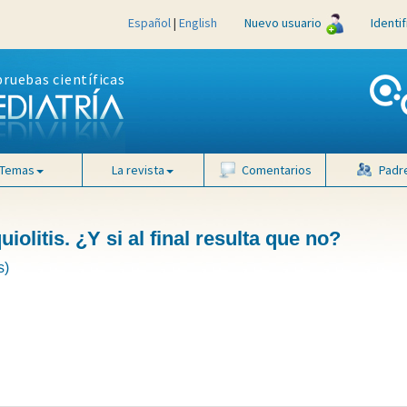
Español
|
English
Nuevo usuario
Identi
pruebas científicas
Temas
La revista
Comentarios
Padr
iolitis. ¿Y si al final resulta que no?
s)