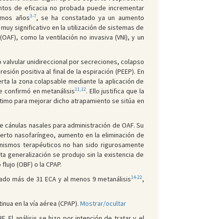
ientos de eficacia no probada puede incrementar
3-7
timos años
, se ha constatado ya un aumento
y significativo en la utilización de sistemas de
OAF), como la ventilación no invasiva (VNI), y un
 valvular unidireccional por secreciones, colapso
ión positiva al final de la espiración (PEEP). En
rta la zona colapsable mediante la aplicación de
11,12
e confirmó en metanálisis
. Ello justifica que la
ptimo para mejorar dicho atrapamiento se sitúa en
e cánulas nasales para administración de OAF. Su
erto nasofaríngeo, aumento en la eliminación de
canismos terapéuticos no han sido rigurosamente
ta generalización se produjo sin la existencia de
lujo (OBF) o la CPAP.
14-22
cado más de 31 ECA y al menos 9 metanálisis
,
inua en la vía aérea (CPAP).
Mostrar/ocultar
. El análisis se hizo por intención de tratar y el