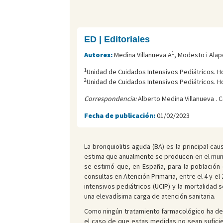
ED | Editoriales
1
Autores:
Medina Villanueva A
, Modesto i Alap
1
Unidad de Cuidados Intensivos Pediátricos. Ho
2
Unidad de Cuidados Intensivos Pediátricos. Hos
Correspondencia:
Alberto Medina Villanueva . 
Fecha de publicación:
01/02/2023
La bronquiolitis aguda (BA) es la principal c
estima que anualmente se producen en el mundo
se estimó que, en España, para la población 
consultas en Atención Primaria, entre el 4 y el
intensivos pediátricos (UCIP) y la mortalidad
una elevadísima carga de atención sanitaria.
Como ningún tratamiento farmacológico ha dem
el caso de que estas medidas no sean suficie