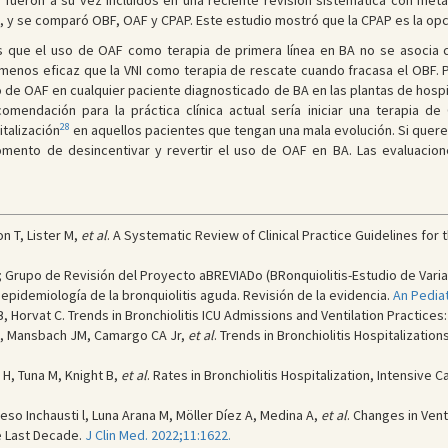
 fueron a su vez incluidos en una reciente revisión sistemática con meta
A, y se comparó OBF, OAF y CPAP. Este estudio mostró que la CPAP es la opci
es que el uso de OAF como terapia de primera línea en BA no se asocia 
 menos eficaz que la VNI como terapia de rescate cuando fracasa el OBF. Po
do de OAF en cualquier paciente diagnosticado de BA en las plantas de hospit
comendación para la práctica clínica actual sería iniciar una terapia d
28
talización
en aquellos pacientes que tengan una mala evolución. Si quere
momento de desincentivar y revertir el uso de OAF en BA. Las evaluaci
on T, Lister M,
et al
. A Systematic Review of Clinical Practice Guidelines for
 Grupo de Revisión del Proyecto aBREVIADo (BRonquiolitis-Estudio de Varia
 epidemiología de la bronquiolitis aguda. Revisión de la evidencia.
An Pediat
B, Horvat C. Trends in Bronchiolitis ICU Admissions and Ventilation Practices
o J, Mansbach JM, Camargo CA Jr,
et al
. Trends in Bronchiolitis Hospitalizatio
 H, Tuna M, Knight B,
et al
. Rates in Bronchiolitis Hospitalization, Intensive 
eso Inchausti l, Luna Arana M, Möller Díez A, Medina A,
et al
. Changes in Venti
e Last Decade.
J Clin Med. 2022;11:1622.