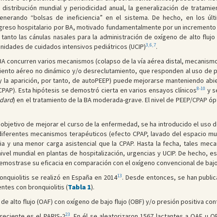
distribución mundial y periodicidad anual, la generalización de tratam
nerando “bolsas de ineficiencia” en el sistema. De hecho, en los úl
reso hospitalario por BA, motivado fundamentalmente por un incremento mu
tanto las cánulas nasales para la administración de oxígeno de alto flujo (
3,6,7
unidades de cuidados intensivos pediátricos (UCIP)
.
 BA concurren varios mecanismos (colapso de la vía aérea distal, mecanismo
iento aéreo no dinámico y/o desreclutamiento, que responden al uso de pres
y la aparición, por tanto, de autoPEEP) puede mejorarse manteniendo abie
8-10
(CPAP). Esta hipótesis se demostró cierta en varios ensayos clínicos
y s
ndard
) en el tratamiento de la BA moderada-grave. El nivel de PEEP/CPAP ó
bjetivo de mejorar el curso de la enfermedad, se ha introducido el uso d
diferentes mecanismos terapéuticos (efecto CPAP, lavado del espacio mu
cia y una menor carga asistencial que la CPAP. Hasta la fecha, tales me
vel mundial en plantas de hospitalización, urgencias y UCIP. De hecho, es
emostrase su eficacia en comparación con el oxígeno convencional de bajo f
13
onquiolitis se realizó en España en 2014
. Desde entonces, se han publi
tes con bronquiolitis (
Tabla 1
).
 alto flujo (OAF) con oxígeno de bajo flujo (OBF) y/o presión positiva cont
23
reciente es el PARIS-2
. En él se aleatorizaron 1567 lactantes a OAF u OBF