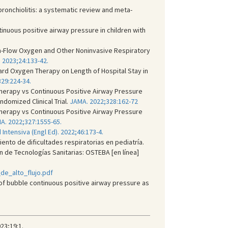
 bronchiolitis: a systematic review and meta-
tinuous positive airway pressure in children with
gh-Flow Oxygen and Other Noninvasive Respiratory
. 2023;24:133-42.
dard Oxygen Therapy on Length of Hospital Stay in
29:224-34.
 Therapy vs Continuous Positive Airway Pressure
ndomized Clinical Trial.
JAMA. 2022;328:162-72
 Therapy vs Continuous Positive Airway Pressure
A. 2022;327:1555-65.
Intensiva (Engl Ed). 2022;46:173-4.
iento de dificultades respiratorias en pediatría.
n de Tecnologías Sanitarias: OSTEBA [en línea]
de_alto_flujo.pdf
 of bubble continuous positive airway pressure as
023;19:1.