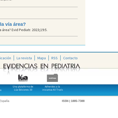
la vía área?
a área? Evid Pediatr. 2023;19:5.
icación
La revista
Mapa
RSS
Contacto
Una plataforma de:
Adheridos a la
Lúa Ediciones 3.0
iniciativa All Trials
os
 España
ISSN | 1885-7388