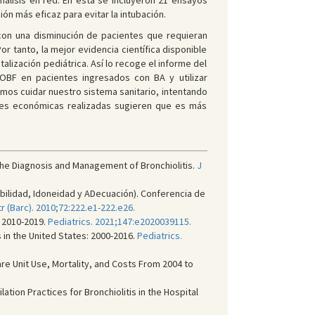
nálisis en red. En esta se incluyeron 21 ensayos
ón más eficaz para evitar la intubación.
con una disminución de pacientes que requieran
r tanto, la mejor evidencia científica disponible
alización pediátrica. Así lo recoge el informe del
e OBF en pacientes ingresados con BA y utilizar
mos cuidar nuestro sistema sanitario, intentando
ones económicas realizadas sugieren que es más
 the Diagnosis and Management of Bronchiolitis.
J
bilidad, Idoneidad y ADecuación). Conferencia de
r (Barc). 2010;72:222.e1-222.e26.
: 2010-2019.
Pediatrics. 2021;147:e2020039115.
ns in the United States: 2000-2016.
Pediatrics.
Care Unit Use, Mortality, and Costs From 2004 to
lation Practices for Bronchiolitis in the Hospital