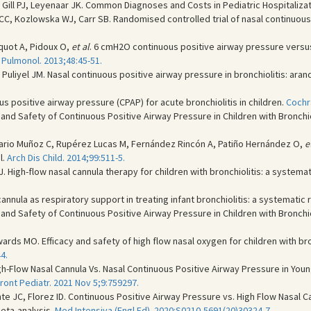
 Gill PJ, Leyenaar JK. Common Diagnoses and Costs in Pediatric Hospitalizat
 CC, Kozlowska WJ, Carr SB. Randomised controlled trial of nasal continuous 
cquot A, Pidoux O,
et al
. 6 cmH2O continuous positive airway pressure versus
 Pulmonol. 2013;48:45-51.
P, Puliyel JM. Nasal continuous positive airway pressure in bronchiolitis: ara
 positive airway pressure (CPAP) for acute bronchiolitis in children.
Cochr
ts and Safety of Continuous Positive Airway Pressure in Children with Bronch
ario Muñoz C, Rupérez Lucas M, Fernández Rincón A, Patiño Hernández O,
e
l.
Arch Dis Child. 2014;99:511-5.
ai J. High-flow nasal cannula therapy for children with bronchiolitis: a system
annula as respiratory support in treating infant bronchiolitis: a systematic 
ts and Safety of Continuous Positive Airway Pressure in Children with Bronch
rds MO. Efficacy and safety of high flow nasal oxygen for children with bro
4.
h-Flow Nasal Cannula Vs. Nasal Continuous Positive Airway Pressure in Young
ront Pediatr. 2021 Nov 5;9:759297.
te JC, Florez ID. Continuous Positive Airway Pressure vs. High Flow Nasal C
Meta-analysis.
Med Intensiva (Engl Ed). 2020:S0210-5691(20)30324-7.