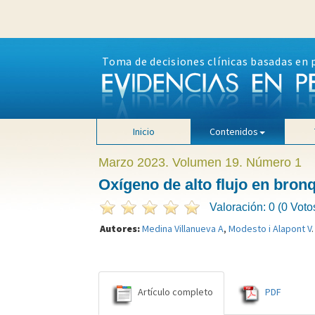
Toma de decisiones clínicas basadas en 
Inicio
Contenidos
Marzo 2023. Volumen 19. Número 1
Oxígeno de alto flujo en bronqu
Valoración: 0 (0 Voto
Autores:
Medina Villanueva A
,
Modesto i Alapont V
.
Artículo completo
PDF