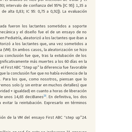
; intervalo de confianza del 95% [IC 95]: 1,35 a
de alta 0,83; IC 95: 0,75 a 0,92]). La evaluación
eada fueron los lactantes sometidos a soporte
ón mecánica y el diseño fue el de un ensayo de no
 Pediatría, aleatorizó a los lactantes que iban a
torizó a los lactantes que, una vez sometidos a
ca (VM). En ambos casos, la aleatorización se hizo
su conclusión fue que, tras la extubación de los
gnificativamente más muertes a los 60 días en la
 el First ABC “Step up” la diferencia fue favorable
ue la conclusión fue que no había evidencia de la
os. Para los que, como nosotros, piensan que lo
iremos solo (y sin entrar en muchos detalles) que
oridad + igualdad) en cuanto a horas de liberación
26
 de unos 14,65 deciBanes
. En definitiva, los dos
evitar la reintubación. Expresarlo en términos
ción de la VM del ensayo First ABC “step up”24.