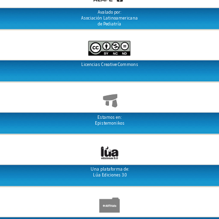
Avalado por:
Asociación Latinoamericana
de Pediatría
Licencias Creative Commons
Estamos en:
Epistemonikos
Una plataforma de:
Lúa Ediciones 3.0