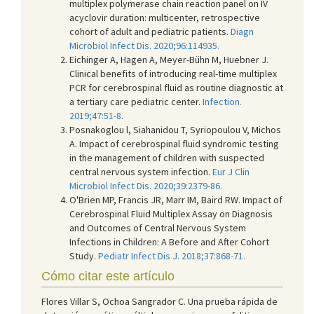
multiplex polymerase chain reaction panel on IV
acyclovir duration: multicenter, retrospective
cohort of adult and pediatric patients.
Diagn
Microbiol Infect Dis. 2020;96:114935.
Eichinger A, Hagen A, Meyer-Bühn M, Huebner J.
Clinical benefits of introducing real-time multiplex
PCR for cerebrospinal fluid as routine diagnostic at
a tertiary care pediatric center.
Infection.
2019;47:51-8
.
Posnakoglou l, Siahanidou T, Syriopoulou V, Michos
A. Impact of cerebrospinal fluid syndromic testing
in the management of children with suspected
central nervous system infection.
Eur J Clin
Microbiol Infect Dis. 2020;39:2379-86.
O'Brien MP, Francis JR, Marr IM, Baird RW. Impact of
Cerebrospinal Fluid Multiplex Assay on Diagnosis
and Outcomes of Central Nervous System
Infections in Children: A Before and After Cohort
Study.
Pediatr Infect Dis J. 2018;37:868-71.
Cómo citar este artículo
Flores Villar S, Ochoa Sangrador C. Una prueba rápida de