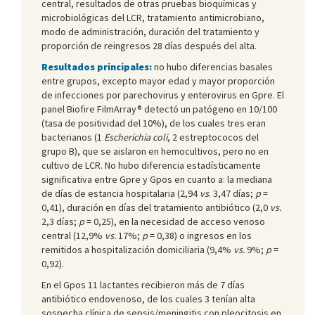
central, resultados de otras pruebas bioquímicas y
microbiológicas del LCR, tratamiento antimicrobiano,
modo de administración, duración del tratamiento y
proporción de reingresos 28 días después del alta.
Resultados principales:
no hubo diferencias basales
entre grupos, excepto mayor edad y mayor proporción
de infecciones por parechovirus y enterovirus en Gpre. El
panel Biofire FilmArray® detectó un patógeno en 10/100
(tasa de positividad del 10%), de los cuales tres eran
bacterianos (1
Escherichia coli
, 2 estreptococos del
grupo B), que se aislaron en hemocultivos, pero no en
cultivo de LCR. No hubo diferencia estadísticamente
significativa entre Gpre y Gpos en cuanto a: la mediana
de días de estancia hospitalaria (2,94
vs
. 3,47 días;
p
=
0,41), duración en días del tratamiento antibiótico (2,0
vs.
2,3 días;
p
= 0,25), en la necesidad de acceso venoso
central (12,9%
vs.
17%;
p
= 0,38) o ingresos en los
remitidos a hospitalización domiciliaria (9,4%
vs.
9%;
p
=
0,92).
En el Gpos 11 lactantes recibieron más de 7 días
antibiótico endovenoso, de los cuales 3 tenían alta
sospecha clínica de sepsis/meningitis con pleocitosis en