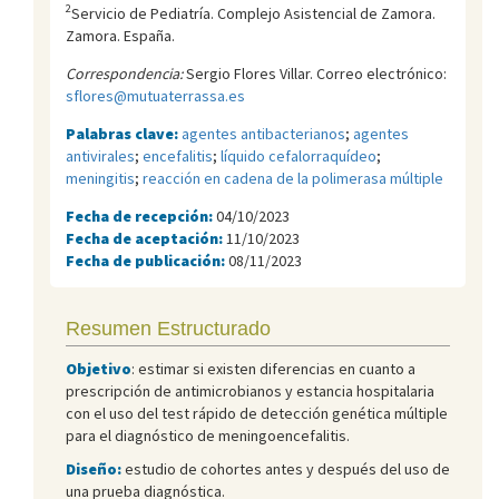
2
Servicio de Pediatría. Complejo Asistencial de Zamora.
Zamora. España.
Correspondencia:
Sergio Flores Villar. Correo electrónico:
sflores@mutuaterrassa.es
Palabras clave:
agentes antibacterianos
;
agentes
antivirales
;
encefalitis
;
líquido cefalorraquídeo
;
meningitis
;
reacción en cadena de la polimerasa múltiple
Fecha de recepción:
04/10/2023
Fecha de aceptación:
11/10/2023
Fecha de publicación:
08/11/2023
Resumen Estructurado
Objetivo
: estimar si existen diferencias en cuanto a
prescripción de antimicrobianos y estancia hospitalaria
con el uso del test rápido de detección genética múltiple
para el diagnóstico de meningoencefalitis.
Diseño:
estudio de cohortes antes y después del uso de
una prueba diagnóstica.