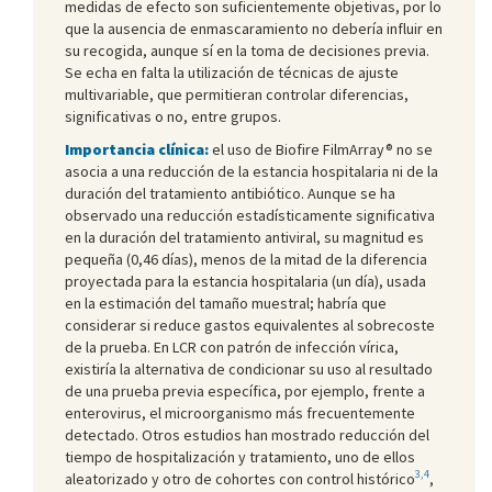
medidas de efecto son suficientemente objetivas, por lo
que la ausencia de enmascaramiento no debería influir en
su recogida, aunque sí en la toma de decisiones previa.
Se echa en falta la utilización de técnicas de ajuste
multivariable, que permitieran controlar diferencias,
significativas o no, entre grupos.
Importancia clínica:
el uso de Biofire FilmArray® no se
asocia a una reducción de la estancia hospitalaria ni de la
duración del tratamiento antibiótico. Aunque se ha
observado una reducción estadísticamente significativa
en la duración del tratamiento antiviral, su magnitud es
pequeña (0,46 días), menos de la mitad de la diferencia
proyectada para la estancia hospitalaria (un día), usada
en la estimación del tamaño muestral; habría que
considerar si reduce gastos equivalentes al sobrecoste
de la prueba. En LCR con patrón de infección vírica,
existiría la alternativa de condicionar su uso al resultado
de una prueba previa específica, por ejemplo, frente a
enterovirus, el microorganismo más frecuentemente
detectado. Otros estudios han mostrado reducción del
tiempo de hospitalización y tratamiento, uno de ellos
3,4
aleatorizado y otro de cohortes con control histórico
,