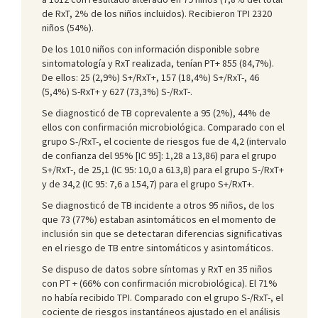
de RxT, 2% de los niños incluidos). Recibieron TPI 2320
niños (54%).
De los 1010 niños con información disponible sobre
sintomatología y RxT realizada, tenían PT+ 855 (84,7%).
De ellos: 25 (2,9%) S+/RxT+, 157 (18,4%) S+/RxT-, 46
(5,4%) S-RxT+ y 627 (73,3%) S-/RxT-.
Se diagnosticó de TB coprevalente a 95 (2%), 44% de
ellos con confirmación microbiológica. Comparado con el
grupo S-/RxT-, el cociente de riesgos fue de 4,2 (intervalo
de confianza del 95% [IC 95]: 1,28 a 13,86) para el grupo
S+/RxT-, de 25,1 (IC 95: 10,0 a 613,8) para el grupo S-/RxT+
y de 34,2 (IC 95: 7,6 a 154,7) para el grupo S+/RxT+.
Se diagnosticó de TB incidente a otros 95 niños, de los
que 73 (77%) estaban asintomáticos en el momento de
inclusión sin que se detectaran diferencias significativas
en el riesgo de TB entre sintomáticos y asintomáticos.
Se dispuso de datos sobre síntomas y RxT en 35 niños
con PT + (66% con confirmación microbiológica). El 71%
no había recibido TPI. Comparado con el grupo S-/RxT-, el
cociente de riesgos instantáneos ajustado en el análisis