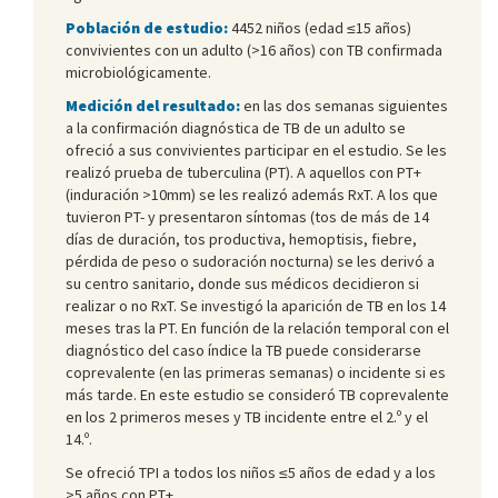
Población de estudio:
4452 niños (edad ≤15 años)
convivientes con un adulto (>16 años) con TB confirmada
microbiológicamente.
Medición del resultado:
en las dos semanas siguientes
a la confirmación diagnóstica de TB de un adulto se
ofreció a sus convivientes participar en el estudio. Se les
realizó prueba de tuberculina (PT). A aquellos con PT+
(induración >10mm) se les realizó además RxT. A los que
tuvieron PT- y presentaron síntomas (tos de más de 14
días de duración, tos productiva, hemoptisis, fiebre,
pérdida de peso o sudoración nocturna) se les derivó a
su centro sanitario, donde sus médicos decidieron si
realizar o no RxT. Se investigó la aparición de TB en los 14
meses tras la PT. En función de la relación temporal con el
diagnóstico del caso índice la TB puede considerarse
coprevalente (en las primeras semanas) o incidente si es
más tarde. En este estudio se consideró TB coprevalente
en los 2 primeros meses y TB incidente entre el 2.º y el
14.º.
Se ofreció TPI a todos los niños ≤5 años de edad y a los
>5 años con PT+.