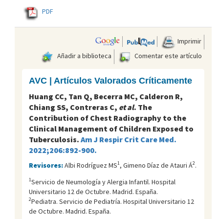
PDF
Imprimir
Añadir a biblioteca
Comentar este artículo
AVC | Artículos Valorados Críticamente
Huang CC, Tan Q, Becerra MC, Calderon R,
Chiang SS, Contreras C,
et al
. The
Contribution of Chest Radiography to the
Clinical Management of Children Exposed to
Tuberculosis.
Am J Respir Crit Care Med.
2022;206:892-900.
1
2
Revisores:
Albi Rodríguez MS
, Gimeno Díaz de Atauri Á
.
1
Servicio de Neumología y Alergia Infantil. Hospital
Universitario 12 de Octubre. Madrid. España.
2
Pediatra. Servicio de Pediatría. Hospital Universitario 12
de Octubre. Madrid. España.