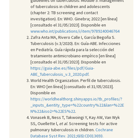
guidelines on tuberculosis: Module 5: management
of tuberculosis in children and adolescents
(chapter 2: TB screening and contact
investigation). En: WHO. Ginebra; 2022 [en línea]
[consultado el 31/05/2023]. Disponible en
www.who.int/publications/i/item/9789240046764
Zafra Anta MA, Rivero Calle I, García Begoña S.
Tuberculosis (v.3/2020). En: Guía-ABE. Infecciones
en Pediatría. Guía rápida para la selección del
tratamiento antimicrobiano empírico [en línea]
[consultado el 31/05/2023]. Disponible en
https://guia-abe.es/files/pdf/Guia-
ABE_Tuberculosis_v.3_2020.pdf
.
World Health Organization. Perfil de tuberculosis.
En: WHO [en línea] [consultado el 31/05/2023].
Disponible en
https://worldhealthorg.shinyapps.io/tb_profiles/?
_inputs_&entity_type=%22country%22&lan=%22E
N%22&iso2=%22ES%22
.
Vonasek B, Ness T, Takwoingi Y, Kay AW, Van Wyk
SS, Ouellette l,
et al
. Screening tests for active
pulmonary tuberculosis in children.
Cochrane
Database Syst Rev. 2021;6(6):CD013693.