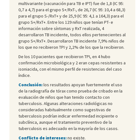
multivariante (vacunación para TB e IPT) fue de 1,8 (IC 95:
0,7 a 4,7) para el grupo S+/RxT-, de 26,7 (IC 95: 10,4 a 68,3)
para el grupo S-/RxT+ y de 25,9 (IC 95: 4,1 a 164,3) para el
grupo S+/RxT+. Entre los 129 niños que tenían PT- e
información sobre síntomas y RxT realizada, 4
desarrollaron TB incidente, todos ellos pertenecientes al
grupo S+/RxT+. Desarrollaron TB incidente 7,9% niños de
los que no recibieron TPI y 2,2% de los que la recibieron.
De los 10 pacientes que recibieron TPI, en 4 hubo
confirmación microbiológica y 2 eran cepas resistentes a
isoniacida, con el mismo perfil de resistencias del caso
índice.
Conclusión:
los resultados apoyan fuertemente el uso
de la radiografía de tórax como prueba de cribado en la
evaluación de niños que han tenido contacto con
tuberculosis. Algunas alteraciones radiológicas no
consideradas habitualmente como sugestivas de
tuberculosis podrían indicar enfermedad incipiente o
subclínica, aunque el tratamiento preventivo de la
tuberculosis es adecuado en la mayoría de los casos.
Conflicto de intereses:
no existe.