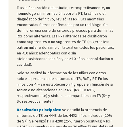
Tras la finalización del estudio, retrospectivamente, un
neumólogo sin información sobre la PT, la clínica o el
diagnóstico definitivo, revisó las RxT. Las anomalías
encontradas fueron confirmadas por un radiólogo. Se
definieron una serie de criterios precisos para definir las
RxT como alteradas. Las RxT alteradas se clasificaron
como sugerentes o no sugerentes de TB (sugerentes:
patrón miliar o derrame unilateral en todos los pacientes;
en <10 años: adenopatías con o sin
atelectasia/consolidación y en ≥10 años: consolidación o
cavidad).
Solo se analizó la información de los niños con datos
sobre la presencia de síntomas de TB, RxT y PT. En los
niños con PT+ se establecieron 4 grupos en función de si
tenían o no alteraciones en la RxT (RxT+ o RxT-,
respectivamente) y síntomas compatibles con TB (S+ y
S-, respectivamente).
Resultados principales:
se estudió la presencia de
síntomas de TB en 4448 de los 4452 niños incluidos (20%
de S+). Se realizó PT a 4280 (25% fueron positivas) y RxT
a 1012 con resultado alterado en 79 niños (7,8% del total