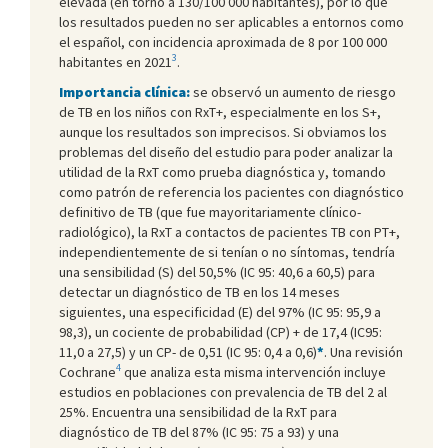
elevada (en torno a 130/100 000 habitantes), por lo que
los resultados pueden no ser aplicables a entornos como
el español, con incidencia aproximada de 8 por 100 000
3
habitantes en 2021
.
Importancia clínica:
se observó un aumento de riesgo
de TB en los niños con RxT+, especialmente en los S+,
aunque los resultados son imprecisos. Si obviamos los
problemas del diseño del estudio para poder analizar la
utilidad de la RxT como prueba diagnóstica y, tomando
como patrón de referencia los pacientes con diagnóstico
definitivo de TB (que fue mayoritariamente clínico-
radiológico), la RxT a contactos de pacientes TB con PT+,
independientemente de si tenían o no síntomas, tendría
una sensibilidad (S) del 50,5% (IC 95: 40,6 a 60,5) para
detectar un diagnóstico de TB en los 14 meses
siguientes, una especificidad (E) del 97% (IC 95: 95,9 a
98,3), un cociente de probabilidad (CP) + de 17,4 (IC95:
11,0 a 27,5) y un CP- de 0,51 (IC 95: 0,4 a 0,6)
*
. Una revisión
4
Cochrane
que analiza esta misma intervención incluye
estudios en poblaciones con prevalencia de TB del 2 al
25%. Encuentra una sensibilidad de la RxT para
diagnóstico de TB del 87% (IC 95: 75 a 93) y una