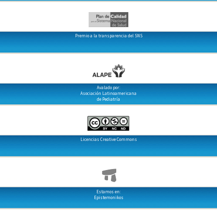
Premio a la transparencia del SNS
Avalado por:
Asociación Latinoamericana
de Pediatría
Licencias Creative Commons
Estamos en:
Epistemonikos