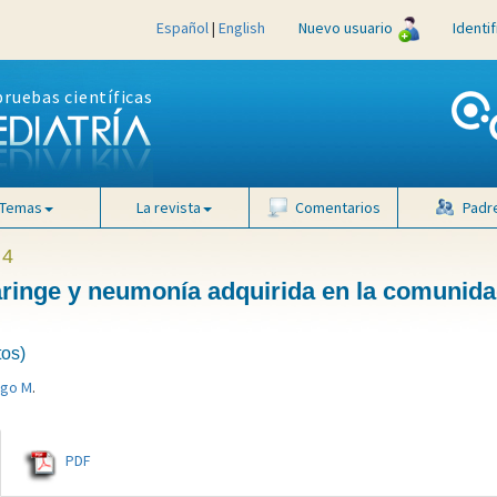
Español
|
English
Nuevo usuario
Identi
pruebas científicas
Temas
La revista
Comentarios
Padr
 4
aringe y neumonía adquirida en la comunida
tos)
igo M
.
PDF