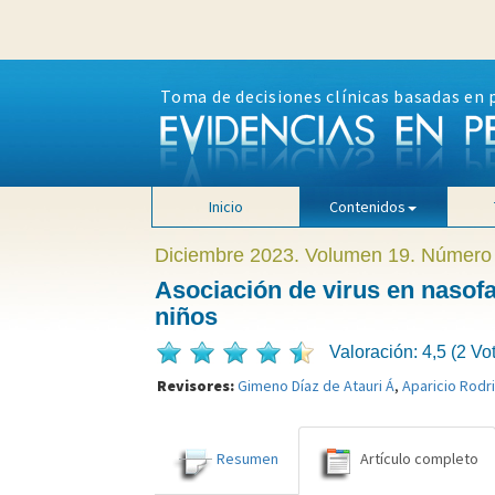
Toma de decisiones clínicas basadas en 
Inicio
Contenidos
Diciembre 2023. Volumen 19. Número
Asociación de virus en nasof
niños
Valoración: 4,5 (2 Vo
Revisores:
Gimeno Díaz de Atauri Á
,
Aparicio Rodr
Resumen
Artículo completo