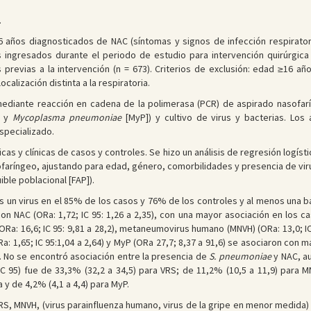
.
años diagnosticados de NAC (síntomas y signos de infección respiratori
os ingresados durante el periodo de estudio para intervención quirúrgica 
 previas a la intervención (n = 673). Criterios de exclusión: edad ≥16 añ
calización distinta a la respiratoria.
mediante reacción en cadena de la polimerasa (PCR) de aspirado nasofarí
y
Mycoplasma pneumoniae
[MyP]) y cultivo de virus y bacterias. Lo
specializado.
as y clínicas de casos y controles. Se hizo un análisis de regresión logísti
ofaríngeo, ajustando para edad, género, comorbilidades y presencia de vir
ible poblacional [FAP]).
 un virus en el 85% de los casos y 76% de los controles y al menos una ba
on NAC (ORa: 1,72; IC 95: 1,26 a 2,35), con una mayor asociación en los c
(ORa: 16,6; IC 95: 9,81 a 28,2), metaneumovirus humano (MNVH) (ORa: 13,0; IC 
Ra: 1,65; IC 95:1,04 a 2,64) y MyP (ORa 27,7; 8,37 a 91,6) se asociaron con
l. No se encontró asociación entre la presencia de
S. pneumoniae
y NAC, a
 (IC 95) fue de 33,3% (32,2 a 34,5) para VRS; de 11,2% (10,5 a 11,9) para M
 y de 4,2% (4,1 a 4,4) para MyP.
RS, MNVH, (virus parainfluenza humano, virus de la gripe en menor medida)