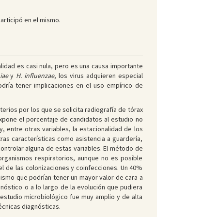
articipó en el mismo.
alidad es casi nula, pero es una causa importante
iae
y
H. influenzae
, los virus adquieren especial
odría tener implicaciones en el uso empírico de
rios por los que se solicita radiografía de tórax
 expone el porcentaje de candidatos al estudio no
, entre otras variables, la estacionalidad de los
as características como asistencia a guardería,
controlar alguna de estas variables. El método de
organismos respiratorios, aunque no es posible
pel de las colonizaciones y coinfecciones. Un 40%
nismo que podrían tener un mayor valor de cara a
gnóstico o a lo largo de la evolución que pudiera
 estudio microbiológico fue muy amplio y de alta
écnicas diagnósticas.