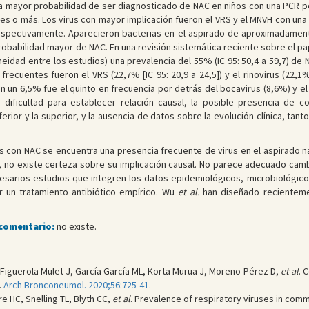
a mayor probabilidad de ser diagnosticado de NAC en niños con una PCR pos
es o más. Los virus con mayor implicación fueron el VRS y el MNVH con una f
), respectivamente. Aparecieron bacterias en el aspirado de aproximadame
robabilidad mayor de NAC. En una revisión sistemática reciente sobre el pa
idad entre los estudios) una prevalencia del 55% (IC 95: 50,4 a 59,7) de NA
ecuentes fueron el VRS (22,7% [IC 95: 20,9 a 24,5]) y el rinovirus (22,1% [
 un 6,5% fue el quinto en frecuencia por detrás del bocavirus (8,6%) y el 
 dificultad para establecer relación causal, la posible presencia de 
erior y la superior, y la ausencia de datos sobre la evolución clínica, tan
s con NAC se encuentra una presencia frecuente de virus en el aspirado n
, no existe certeza sobre su implicación causal. No parece adecuado ca
esarios estudios que integren los datos epidemiológicos, microbiológicos
r un tratamiento antibiótico empírico. Wu
et al.
han diseñado recientem
 comentario:
no existe.
Figuerola Mulet J, García García ML, Korta Murua J, Moreno-Pérez D,
et al
. 
.
Arch Bronconeumol. 2020;56:725-41.
e HC, Snelling TL, Blyth CC,
et al
. Prevalence of respiratory viruses in comm