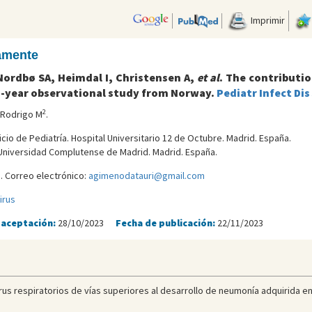
Imprimir
camente
Nordbø SA, Heimdal I, Christensen A,
et al
. The contributio
year observational study from Norway.
Pediatr Infect Dis
2
o Rodrigo M
.
icio de Pediatría. Hospital Universitario 12 de Octubre. Madrid. España.
. Universidad Complutense de Madrid. Madrid. España.
. Correo electrónico:
agimenodatauri@gmail.com
irus
 aceptación:
28/10/2023
Fecha de publicación:
22/11/2023
rus respiratorios de vías superiores al desarrollo de neumonía adquirida en