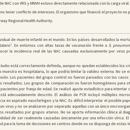
 de NAC con VRS y MNVH estuvo directamente relacionada con la carga viral.
no tener conflicto de intereses. El organismo que financió el proyecto no p
way Regional Health Authority.
vidual de muerte infantil en el mundo. En los países desarrollados la mort
1
alario
. En entornos con altas tasas de vacunación frente a
S. pneumon
nocer la incidencia real de las NAC causadas exclusivamente por virus p
tudio está correctamente definida, aunque no quedan establecidos los crite
a muestra es hospitalaria, lo que podría limitar la validez externa. No se
lusión. Los pacientes del grupo control no fueron pareados con los casos y
os resultados. Los grupos de comparación no fueron homogéneos para otr
acientes por franja de edad. Se realizó ajuste estadístico para intentar 
tá adecuadamente descrito. El análisis de PCR incluyó múltiples micro
cia en aspirado nasofaríngeo y la NAC. Es difícil interpretar el posible pa
un virus y no se analizaron por separado aquellas con un único microorga
os resultados por grupos etarios. No se aporta información clínica al dia
ilidad de ser realmente causadas únicamente por una infección vírica. El
ilidad para la toma de decisiones en centros donde no se disponga de estas t