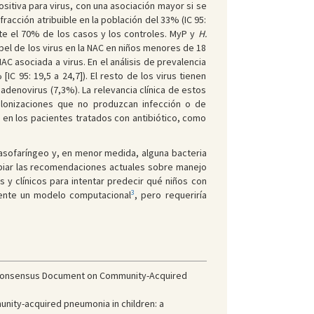
itiva para virus, con una asociación mayor si se
racción atribuible en la población del 33% (IC 95:
nte el 70% de los casos y los controles. MyP y
H.
pel de los virus en la NAC en niños menores de 18
C asociada a virus. En el análisis de prevalencia
IC 95: 19,5 a 24,7]). El resto de los virus tienen
adenovirus (7,3%). La relevancia clínica de estos
colonizaciones que no produzcan infección o de
to en los pacientes tratados con antibiótico, como
asofaríngeo y, en menor medida, alguna bacteria
mbiar las recomendaciones actuales sobre manejo
 y clínicos para intentar predecir qué niños con
3
ente un modelo computacional
, pero requeriría
Consensus Document on Community-Acquired
unity-acquired pneumonia in children: a