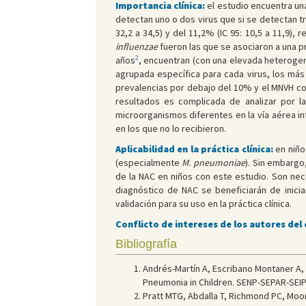
Importancia clínica:
el estudio encuentra un
detectan uno o dos virus que si se detectan tr
32,2 a 34,5) y del 11,2% (IC 95: 10,5 a 11,9
influenzae
fueron las que se asociaron a una p
2
años
, encuentran (con una elevada heterogene
agrupada específica para cada virus, los más fr
prevalencias por debajo del 10% y el MNVH con
resultados es complicada de analizar por la
microorganismos diferentes en la vía aérea inf
en los que no lo recibieron.
Aplicabilidad en la práctica clínica:
en niño
(especialmente
M. pneumoniae
). Sin embargo
de la NAC en niños con este estudio. Son nec
diagnóstico de NAC se beneficiarán de inicia
validación para su uso en la práctica clínica.
Conflicto de intereses de los autores del
Bibliografía
Andrés-Martín A, Escribano Montaner A, 
Pneumonia in Children. SENP-SEPAR-SEIP
Pratt MTG, Abdalla T, Richmond PC, Moor