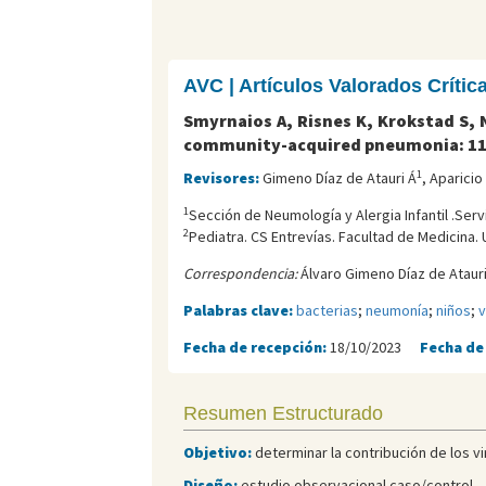
AVC | Artículos Valorados Críti
Smyrnaios A, Risnes K, Krokstad S, 
community-acquired pneumonia: 11-
1
Revisores:
Gimeno Díaz de Atauri Á
, Aparici
1
Sección de Neumología y Alergia Infantil .Serv
2
Pediatra. CS Entrevías. Facultad de Medicina
Correspondencia:
Álvaro Gimeno Díaz de Atauri
Palabras clave:
bacterias
;
neumonía
;
niños
;
v
Fecha de recepción:
18/10/2023
Fecha de
Resumen Estructurado
Objetivo:
determinar la contribución de los vi
Diseño:
estudio observacional caso/control.