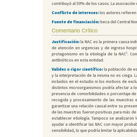
contribuyó al 50% de los casos. La asociación
Conflicto de intereses:
los autores refieren 
Fuente de financiación:
beca del Central Nor
Comentario Crítico
Justificación:
la NAC es la primera causa indi
de atención en urgencias y de ingreso hospit
2
protagonismo en la etiología de la NAC
. Co
antibióticos en esta entidad.
Validez o rigor científico:
la población de es
y la interpretación de la misma no es ciega. L
incluidos en el estudio ni los motivos de exc
distintos microorganismos podría afectar a l
presencia de comorbilidades o porcentaje de p
recogida y procesamiento de las muestras es
garantizar una relación causal entre su presen
de las muestras fueron positivas para más de 
establecer etiología. Tampoco se analizaron l
ayudar a identificar las NAC con mayor probab
sensibilidad, lo que podría limitar la aplicab