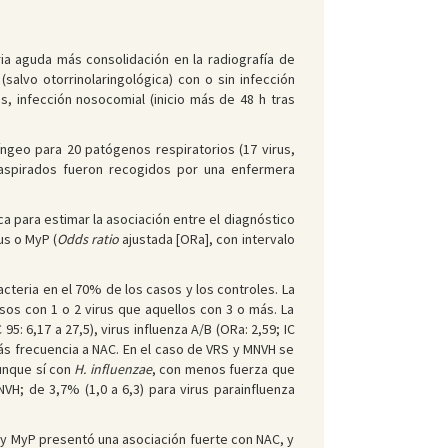
a aguda más consolidación en la radiografía de
(salvo otorrinolaringológica) con o sin infección
os, infección nosocomial (inicio más de 48 h tras
ngeo para 20 patógenos respiratorios (17 virus,
s aspirados fueron recogidos por una enfermera
ca para estimar la asociación entre el diagnóstico
us o MyP (
Odds ratio
ajustada [ORa], con intervalo
cteria en el 70% de los casos y los controles. La
asos con 1 o 2 virus que aquellos con 3 o más. La
95: 6,17 a 27,5), virus influenza A/B (ORa: 2,59; IC
 más frecuencia a NAC. En el caso de VRS y MNVH se
unque sí con
H. influenzae
, con menos fuerza que
NVH; de 3,7% (1,0 a 6,3) para virus parainfluenza
 y MyP presentó una asociación fuerte con NAC, y