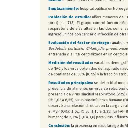
Emplazamiento:
hospital público en Noruega
Población de estudio:
niños menores de 16 
tórax) (n = 715). El grupo control fueron niñ
respiratoria de vías altas en las dos semanas
ingreso), niños con cáncer o infección de otra lo
Evaluación del factor de riesgo:
análisis 
Bordetella pertussis
,
Chlamydia pneumoniae
entrenada y la PCR centralizada en un centro e
Medición del resultado:
variables demográfic
de NAC y los virus obtenidos del aspirado nas
de confianza del 95% [IC 95] y la fracción atribu
Resultados principales:
se detectó al menos
presencia de al menos un virus se relacionó c
presencia de virus sincitial respiratorio (VRS) 
95: 1,02 a 6,55), virus parainfluenza humano (O
observó una relación directa con la carga vira
el MyP (ORa: 1,62; IC 95: 1,15 a 2,29). La FAP
humano; de 2,3% (1,0 a 3,6) para virus influenza
Conclusión:
la presencia en nasofaringe de V