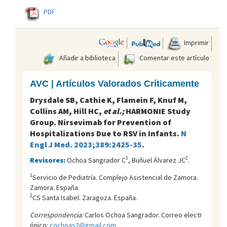
PDF
Imprimir
Añadir a biblioteca
Comentar este artículo
AVC | Artículos Valorados Críticamente
Drysdale SB, Cathie K, Flamein F, Knuf M,
Collins AM, Hill HC,
et al.;
HARMONIE Study
Group. Nirsevimab for Prevention of
Hospitalizations Due to RSV in Infants.
N
Engl J Med. 2023;389:2425-35
.
1
2
Revisores:
Ochoa Sangrador C
, Buñuel Álvarez JC
.
1
Servicio de Pediatría. Complejo Asistencial de Zamora.
Zamora. España.
2
CS Santa Isabel. Zaragoza. España.
Correspondencia:
Carlos Ochoa Sangrador. Correo electr
ónico:
cochoas2@gmail.com