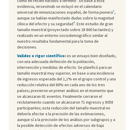
como en recién nacidos a término
. En base a esta
evidencia, nirsevimab se incluyó en el calendario
3
universal de inmunizaciones español, de forma pionera
,
aunque se habían manifestado dudas sobre la magnitud
4
clínica del efecto y su seguridad
. Este estudio de gran
tamaño muestral (proyectado sobre 28 860 lactantes) y
realizado en un entorno sociodemográfico similar al
nuestro resultaba fundamental para la toma de
decisiones.
Validez o rigor científico:
es un ensayo bien diseñado,
con una adecuada definición de la población,
intervención y medidas de efecto. Se planificó para un
tamaño muestral muy superior, en base a una incidencia
de ingresos esperada del 1,1% en el grupo control y una
reducción relativa del 60% en cada uno de los tres
países; previeron un primer análisis en el momento que
se alcanzaran 61 eventos. Finalmente cerraron el
reclutamiento cuando se alcanzaron 71 ingresos y 8058
participantes; esta reducción del tamaño muestral no
debería afectar a la precisión de las estimaciones,
aunque sí a la precisión de los análisis por subgrupos y a
la posible detección de efectos adversos de baja