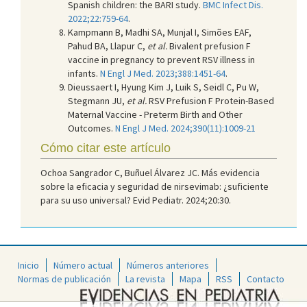
Spanish children: the BARI study.
BMC Infect Dis.
2022;22:759-64
.
Kampmann B, Madhi SA, Munjal I, Simões EAF,
Pahud BA, Llapur C,
et al.
Bivalent prefusion F
vaccine in pregnancy to prevent RSV illness in
infants.
N Engl J Med. 2023;388:1451-64
.
Dieussaert I, Hyung Kim J, Luik S, Seidl C, Pu W,
Stegmann JU,
et al.
RSV Prefusion F Protein-Based
Maternal Vaccine - Preterm Birth and Other
Outcomes.
N Engl J Med. 2024;390(11):1009-21
Cómo citar este artículo
Ochoa Sangrador C, Buñuel Álvarez JC. Más evidencia
sobre la eficacia y seguridad de nirsevimab: ¿suficiente
para su uso universal? Evid Pediatr. 2024;20:30.
Inicio
Número actual
Números anteriores
Normas de publicación
La revista
Mapa
RSS
Contacto