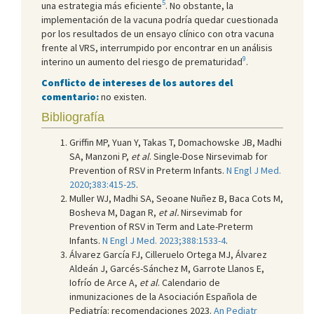
5
una estrategia más eficiente
. No obstante, la
implementación de la vacuna podría quedar cuestionada
por los resultados de un ensayo clínico con otra vacuna
frente al VRS, interrumpido por encontrar en un análisis
9
interino un aumento del riesgo de prematuridad
.
Conflicto de intereses de los autores del
comentario:
no existen.
Bibliografía
Griffin MP, Yuan Y, Takas T, Domachowske JB, Madhi
SA, Manzoni P,
et al
. Single-Dose Nirsevimab for
Prevention of RSV in Preterm Infants.
N Engl J Med.
2020;383:415-25
.
Muller WJ, Madhi SA, Seoane Nuñez B, Baca Cots M,
Bosheva M, Dagan R,
et al.
Nirsevimab for
Prevention of RSV in Term and Late-Preterm
Infants.
N Engl J Med. 2023;388:1533-4
.
Álvarez García FJ, Cilleruelo Ortega MJ, Álvarez
Aldeán J, Garcés-Sánchez M, Garrote Llanos E,
Iofrío de Arce A,
et al
. Calendario de
inmunizaciones de la Asociación Española de
Pediatría: recomendaciones 2023.
An Pediatr