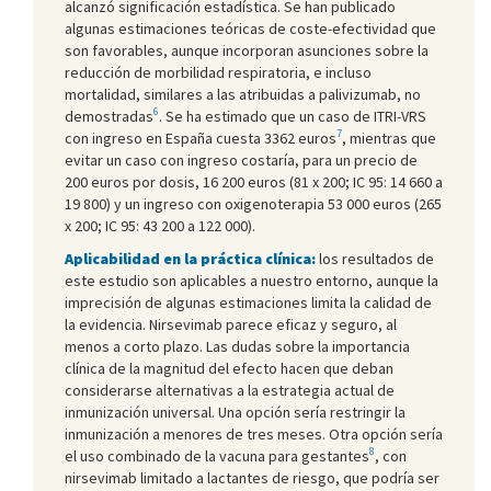
alcanzó significación estadística. Se han publicado
algunas estimaciones teóricas de coste-efectividad que
son favorables, aunque incorporan asunciones sobre la
reducción de morbilidad respiratoria, e incluso
mortalidad, similares a las atribuidas a palivizumab, no
6
demostradas
. Se ha estimado que un caso de ITRI-VRS
7
con ingreso en España cuesta 3362 euros
, mientras que
evitar un caso con ingreso costaría, para un precio de
200 euros por dosis, 16 200 euros (81 x 200; IC 95: 14 660 a
19 800) y un ingreso con oxigenoterapia 53 000 euros (265
x 200; IC 95: 43 200 a 122 000).
Aplicabilidad en la práctica clínica:
los resultados de
este estudio son aplicables a nuestro entorno, aunque la
imprecisión de algunas estimaciones limita la calidad de
la evidencia. Nirsevimab parece eficaz y seguro, al
menos a corto plazo. Las dudas sobre la importancia
clínica de la magnitud del efecto hacen que deban
considerarse alternativas a la estrategia actual de
inmunización universal. Una opción sería restringir la
inmunización a menores de tres meses. Otra opción sería
8
el uso combinado de la vacuna para gestantes
, con
nirsevimab limitado a lactantes de riesgo, que podría ser