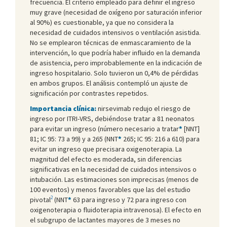
frecuencia. El criterio empleado para definir el ingreso
muy grave (necesidad de oxígeno por saturación inferior
al 90%) es cuestionable, ya que no considera la
necesidad de cuidados intensivos o ventilación asistida.
No se emplearon técnicas de enmascaramiento de la
intervención, lo que podría haber influido en la demanda
de asistencia, pero improbablemente en la indicación de
ingreso hospitalario. Solo tuvieron un 0,4% de pérdidas
en ambos grupos. El análisis contempló un ajuste de
significación por contrastes repetidos.
Importancia clínica:
nirsevimab redujo el riesgo de
ingreso por ITRI-VRS, debiéndose tratar a 81 neonatos
para evitar un ingreso (número necesario a tratar
*
[NNT]
81; IC 95: 73 a 99) y a 265 (NNT
*
265; IC 95: 216 a 610) para
evitar un ingreso que precisara oxigenoterapia. La
magnitud del efecto es moderada, sin diferencias
significativas en la necesidad de cuidados intensivos o
intubación. Las estimaciones son imprecisas (menos de
100 eventos) y menos favorables que las del estudio
2
pivotal
(NNT
*
63 para ingreso y 72 para ingreso con
oxigenoterapia o fluidoterapia intravenosa). El efecto en
el subgrupo de lactantes mayores de 3 meses no