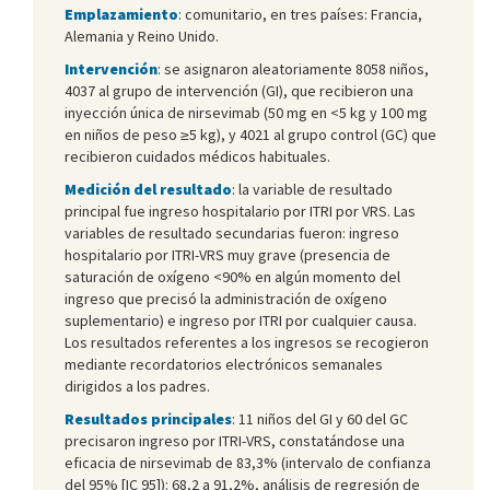
Emplazamiento
: comunitario, en tres países: Francia,
Alemania y Reino Unido.
Intervención
: se asignaron aleatoriamente 8058 niños,
4037 al grupo de intervención (GI), que recibieron una
inyección única de nirsevimab (50 mg en <5 kg y 100 mg
en niños de peso ≥5 kg), y 4021 al grupo control (GC) que
recibieron cuidados médicos habituales.
Medición del resultado
: la variable de resultado
principal fue ingreso hospitalario por ITRI por VRS. Las
variables de resultado secundarias fueron: ingreso
hospitalario por ITRI-VRS muy grave (presencia de
saturación de oxígeno <90% en algún momento del
ingreso que precisó la administración de oxígeno
suplementario) e ingreso por ITRI por cualquier causa.
Los resultados referentes a los ingresos se recogieron
mediante recordatorios electrónicos semanales
dirigidos a los padres.
Resultados principales
: 11 niños del GI y 60 del GC
precisaron ingreso por ITRI-VRS, constatándose una
eficacia de nirsevimab de 83,3% (intervalo de confianza
del 95% [IC 95]): 68,2 a 91,2%, análisis de regresión de