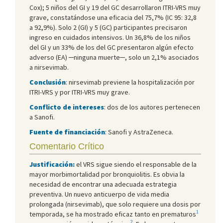
Cox); 5 niños del GI y 19 del GC desarrollaron ITRI-VRS muy
grave, constatándose una eficacia del 75,7% (IC 95: 32,8
a 92,9%). Solo 2 (GI) y 5 (GC) participantes precisaron
ingreso en cuidados intensivos. Un 36,8% de los niños
del GI y un 33% de los del GC presentaron algún efecto
adverso (EA) ─ninguna muerte─, solo un 2,1% asociados
a nirsevimab.
Conclusión
: nirsevimab previene la hospitalización por
ITRI-VRS y por ITRI-VRS muy grave.
Conflicto de intereses
: dos de los autores pertenecen
a Sanofi.
Fuente de financiación
: Sanofi y AstraZeneca.
Comentario Crítico
Justificación:
el VRS sigue siendo el responsable de la
mayor morbimortalidad por bronquiolitis. Es obvia la
necesidad de encontrar una adecuada estrategia
preventiva. Un nuevo anticuerpo de vida media
prolongada (nirsevimab), que solo requiere una dosis por
1
temporada, se ha mostrado eficaz tanto en prematuros
2