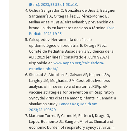
(Barc). 2023;98:58.e1-58.e10
.
Ochoa Sangrador C, González de Dios J, Balaguer
Santamaría A, Ortega Páez E, Pérez-Moneo B,
Molina Arias M,
et al.
Nirsevimab y prevención de
bronquiolitis en lactantes nacidos a término.
Evid
Pediatr. 2023;19:35
.
Calcupedev. Herramienta de cálculo
epidemiológico en pediatría. E. Ortega Páez.
Comité de Pediatria Basada en la Evidencia de la
AEP. 2019 [en línea] [consultado el 09/07/2024].
Disponible en
www.aepap.org/calculadora-
estudios-pbe/#/
Shoukat A, Abdollahi E, Galvani AP, Halperin SA,
Langley JM, Moghadas SM. Cost-effectiveness
analysis of nirsevimab and maternal RSVpreF
vaccine strategies for prevention of Respiratory
Syncytial Virus disease among infants in Canada: a
simulation study.
Lancet Reg Health Am.
2023;28:100629
.
Martinón-Torres F, Carmo M, Platero l, Drago G,
López-Belmonte JL, Bangert M,
et al
. Clinical and
economic burden of respiratory syncytial virus in