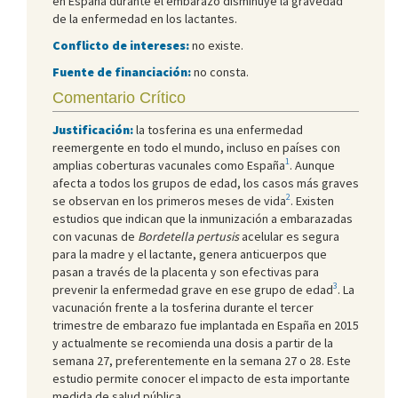
en España durante el embarazo disminuye la gravedad
de la enfermedad en los lactantes.
Conflicto de intereses:
no existe.
Fuente de financiación:
no consta.
Comentario Crítico
Justificación:
la tosferina es una enfermedad
reemergente en todo el mundo, incluso en países con
1
amplias coberturas vacunales como España
. Aunque
afecta a todos los grupos de edad, los casos más graves
2
se observan en los primeros meses de vida
. Existen
estudios que indican que la inmunización a embarazadas
con vacunas de
Bordetella pertusis
acelular es segura
para la madre y el lactante, genera anticuerpos que
pasan a través de la placenta y son efectivas para
3
prevenir la enfermedad grave en ese grupo de edad
. La
vacunación frente a la tosferina durante el tercer
trimestre de embarazo fue implantada en España en 2015
y actualmente se recomienda una dosis a partir de la
semana 27, preferentemente en la semana 27 o 28. Este
estudio permite conocer el impacto de esta importante
medida de salud pública.