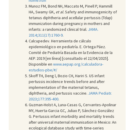
home.htm
Munoz FM, Bond NH, Maccato M, Pinell P, Hammill
HA, Swamy GK,
et al.
Safety and immunogenicity of
tetanus diphtheria and acellular pertussis (Tdap)
immunization during pregnancy in mothers and
infants: a randomized clinical trial.
JAMA.
2014;311(17):1760-9
.
Calcupedev. Herramienta de cálculo
epidemiológico en pediatría. E. Ortega Páez.
Comité de Pediatría Basada en la Evidencia de la
AEP. 2019 [en línea] [consultado el 22/04/2025].
Disponible en
www.aepap.org/calculadora-
estudios-pbe/#/
Skoff TH, Deng l, Bozio CH, Hariri S. US infant
pertussis incidence trends before and after
implementation of the maternal tetanus,
diphtheria, and pertussis vaccine.
JAMA Pediatr.
2023;177:395-400
.
Guzman-Holst A, Luna-Casas G, Cervantes-Apolinar
MY, Huerta-Garcia GC, Juliao P, Sánchez-González
G. Pertussis infant morbidity and mortality trends
after universal maternal immunisation in Mexico: An
ecological database study with time-series