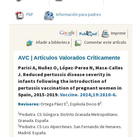
PDF
Información para padres
Imprimir
Añadir a biblioteca
Comentar este artículo
AVC | Artículos Valorados Críticamente
Parisi A, Nuñez O, López-Perea N, Masa-Calles
J. Reduced pertussis disease severity in
infants following the introduction of
pertussis vaccination of pregnant women in
Spain, 2015-2019.
Vaccine. 2024;19:2810-6
.
1
2
Revisores:
Ortega Páez E
, Espínola Docio B
.
1
Pediatra. CS Góngora. Distrito Granada-Metropolitano.
Granada. España.
2
Pediatra. CS Los Alperchines. San Fernando de Henares.
Madrid. España.