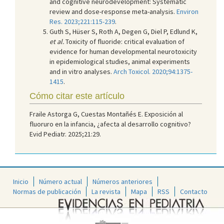
and cognitive neurodevelopment: Systematic
review and dose-response meta-analysis.
Environ
Res. 2023;221:115-239
.
Guth S, Hüser S, Roth A, Degen G, Diel P, Edlund K,
et al.
Toxicity of fluoride: critical evaluation of
evidence for human developmental neurotoxicity
in epidemiological studies, animal experiments
and in vitro analyses.
Arch Toxicol. 2020;94:1375-
1415
.
Cómo citar este artículo
Fraile Astorga G, Cuestas Montañés E. Exposición al
fluoruro en la infancia, ¿afecta al desarrollo cognitivo?
Evid Pediatr. 2025;21:29.
Inicio
Número actual
Números anteriores
Normas de publicación
La revista
Mapa
RSS
Contacto