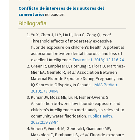
Conflicto de intereses de los autores del
comentario:
no existen.
Bibliografía
Yu X, Chen J, Li Y, Liu H, Hou C, Zeng Q,
et al
.
Threshold effects of moderately excessive
fluoride exposure on children's health: A potential
association between dental fluorosis and loss of
excellent intelligence.
Environ Int. 2018;118:116-24
.
Green R, Lanphear B, Hornung R, Flora D, Martinez-
Mier EA, Neufeld R,
et al.
Association Between
Maternal Fluoride Exposure During Pregnancy and
IQ Scores in Offspring in Canada.
JAMA Pediatr.
2019;173:940-8
.
Kumar JV, Moss ME, Liu H, Fisher-Owens S.
Association between low fluoride exposure and
children's intelligence: a meta-analysis relevant to
community water fluoridation.
Public Health.
2023;219:73-84
.
Veneri F, Vinceti M, Generali l, Giannone ME,
Mazzoleni E, Birnbaum LS,
et al.
Fluoride exposure