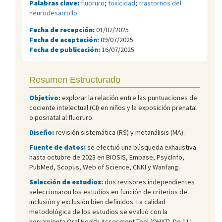
Palabras clave:
fluoruro
;
toxicidad
;
trastornos del
neurodesarrollo
Fecha de recepción:
01/07/2025
Fecha de aceptación:
09/07/2025
Fecha de publicación:
16/07/2025
Resumen Estructurado
Objetivo:
explorar la relación entre las puntuaciones de
cociente intelectual (CI) en niños y la exposición prenatal
o posnatal al fluoruro.
Diseño:
revisión sistemática (RS) y metanálisis (MA).
Fuente de datos:
se efectuó una búsqueda exhaustiva
hasta octubre de 2023 en BIOSIS, Embase, PsycInfo,
PubMed, Scopus, Web of Science, CNKI y Wanfang.
Selección de estudios:
dos revisores independientes
seleccionaron los estudios en función de criterios de
inclusión y exclusión bien definidos. La calidad
metodológica de los estudios se evaluó con la
herramienta Oral Health Assesment Tool (OHAT). De 111