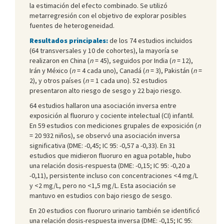
la estimación del efecto combinado. Se utilizó
metarregresión con el objetivo de explorar posibles
fuentes de heterogeneidad.
Resultados principales:
de los 74 estudios incluidos
(64 transversales y 10 de cohortes), la mayoría se
realizaron en China (
n
= 45), seguidos por India (
n
= 12),
Irán y México (
n
= 4 cada uno), Canadá (
n
= 3), Pakistán (
n
=
2), y otros países (
n
= 1 cada uno). 52 estudios
presentaron alto riesgo de sesgo y 22 bajo riesgo.
64 estudios hallaron una asociación inversa entre
exposición al fluoruro y cociente intelectual (CI) infantil.
En 59 estudios con mediciones grupales de exposición (
n
= 20 932 niños), se observó una asociación inversa
significativa (DME: -0,45; IC 95: -0,57 a -0,33). En 31
estudios que midieron fluoruro en agua potable, hubo
una relación dosis-respuesta (DME: -0,15; IC 95: -0,20 a
-0,11), persistente incluso con concentraciones <4 mg/L
y <2 mg/L, pero no <1,5 mg/L. Esta asociación se
mantuvo en estudios con bajo riesgo de sesgo.
En 20 estudios con fluoruro urinario también se identificó
una relación dosis-respuesta inversa (DME: -0,15; IC 95: