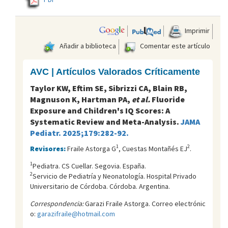
Imprimir
Añadir a biblioteca
Comentar este artículo
AVC | Artículos Valorados Críticamente
Taylor KW, Eftim SE, Sibrizzi CA, Blain RB,
Magnuson K, Hartman PA,
et al.
Fluoride
Exposure and Children's IQ Scores: A
Systematic Review and Meta-Analysis.
JAMA
Pediatr. 2025;179:282-92.
1
2
Revisores:
Fraile Astorga G
, Cuestas Montañés EJ
.
1
Pediatra. CS Cuellar. Segovia. España.
2
Servicio de Pediatría y Neonatología. Hospital Privado
Universitario de Córdoba. Córdoba. Argentina.
Correspondencia:
Garazi Fraile Astorga. Correo electrónic
o:
garazifraile@hotmail.com