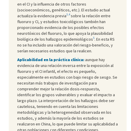
en el CI y la influencia de otros factores
(socioeconómicos, genéticos, etc.). El estudio actual
3,4
actualiza la evidencia previa
sobre la relación entre
fluoruro y CI, y estudios toxicológicos también han
proporcionado evidencia de los posibles efectos
neurotóxicos del fluoruro, lo que apoya la plausibilidad
5
biológica de los hallazgos epidemiológicos
. En esta RS
no se ha incluido una valoración del riesgo-beneficio, y
serían necesarios estudios que la realicen.
Aplicabilidad en la práctica clínica:
aunque hay
evidencia de una relación inversa entre la exposición al
fluoruro y el CI infantil, el efecto es pequeño,
especialmente en estudios con bajo riesgo de sesgo. Se
necesitan más trabajos de investigación para
comprender mejor la relación dosis-respuesta,
identificar los grupos vulnerables y evaluar el impacto a
largo plazo. La interpretación de los hallazgos debe ser
cautelosa, teniendo en cuenta las limitaciones
metodológicas y la heterogeneidad observada en los
estudios, y además la mayoría de los estudios se
realizaron en China, lo que puede limitar su aplicabilidad a
otras poblaciones con diferentes condiciones.