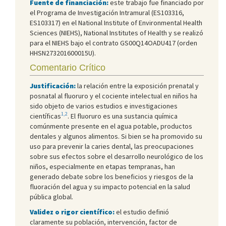
Fuente de financiación:
este trabajo fue financiado por
el Programa de Investigación Intramural (ES103316,
ES103317) en el National Institute of Environmental Health
Sciences (NIEHS), National Institutes of Health y se realizó
para el NIEHS bajo el contrato GS00Q14OADU417 (orden
HHSN273201600015U).
Comentario Crítico
Justificación:
la relación entre la exposición prenatal y
posnatal al fluoruro y el cociente intelectual en niños ha
sido objeto de varios estudios e investigaciones
1,2
científicas
. El fluoruro es una sustancia química
comúnmente presente en el agua potable, productos
dentales y algunos alimentos. Si bien se ha promovido su
uso para prevenir la caries dental, las preocupaciones
sobre sus efectos sobre el desarrollo neurológico de los
niños, especialmente en etapas tempranas, han
generado debate sobre los beneficios y riesgos de la
fluoración del agua y su impacto potencial en la salud
pública global.
Validez o rigor científico:
el estudio definió
claramente su población, intervención, factor de