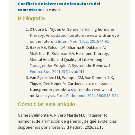
Conflicto de intereses de los autores del
comentario:
no existe.
Bibliografía
D'hoore l, T'Sjoen G. Gender-affirming hormone
therapy: An updated literature review with an eye
on the future.
J Intern Med. 2022; 291:574-92
.
Baker KE, Wilson LM, Sharma R, Dukhanin V,
McArthur K, Robinson KA. Hormone Therapy,
Mental Health, and Quality of Life Among
Transgender People: A Systematic Review.
J
Endocr Soc. 2021;5(4):bvab011
.
Van Zijverden LM, Wiepjes CM, Van Diemen JJK,
Thijs A, Den Heijer M. Cardiovascular disease in
transgender people: a systematic review and
meta-analysis.
Eur J Endocrinol. 2024;190:S13-S24
.
Cómo citar este artículo
Gámez Belmonte A, Rivero Martín MJ. Tratamiento
hormonal de afirmación de género: ¿de qué evidencias
disponemos por ahora? Evid Pediatr. 2026;22:15.