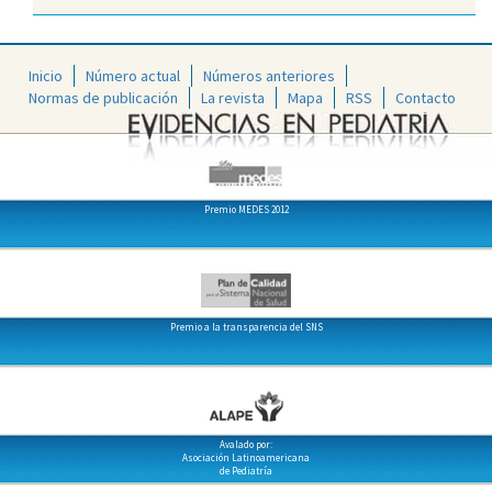
Inicio
Número actual
Números anteriores
Normas de publicación
La revista
Mapa
RSS
Contacto
Premio MEDES 2012
Premio a la transparencia del SNS
Avalado por:
Asociación Latinoamericana
de Pediatría