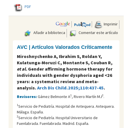
PDF
Imprimir
Añadir a biblioteca
Comentar este artículo
AVC | Artículos Valorados Críticamente
Miroshnychenko A, Ibrahim S, Roldan Y,
Kulatunga-Moruzi C, Montante S, Couban R,
et al.
Gender affirming hormone therapy for
individuals with gender dysphoria aged <26
years: a systematic review and meta-
analysis.
Arch Dis Child.2025;110:437-45
.
1
2
Revisores:
Gámez Belmonte A
, Rivero Martín MJ
.
1
Servicio de Pediatría. Hospital de Antequera. Antequera.
Málaga. España.
2
Servicio de Pediatría. Hospital Universitario de
Fuenlabrada. Fuenlabrada. Madrid. España.