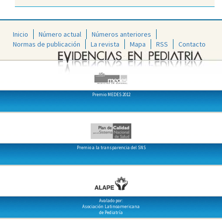
Inicio
Número actual
Números anteriores
Normas de publicación
La revista
Mapa
RSS
Contacto
Premio MEDES 2012
Premio a la transparencia del SNS
Avalado por:
Asociación Latinoamericana
de Pediatría