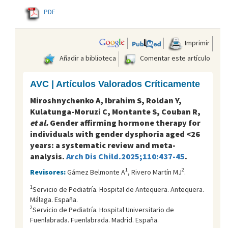
PDF
Imprimir
Añadir a biblioteca
Comentar este artículo
AVC | Artículos Valorados Críticamente
Miroshnychenko A, Ibrahim S, Roldan Y,
Kulatunga-Moruzi C, Montante S, Couban R,
et al.
Gender affirming hormone therapy for
individuals with gender dysphoria aged <26
years: a systematic review and meta-
analysis.
Arch Dis Child.2025;110:437-45
.
1
2
Revisores:
Gámez Belmonte A
, Rivero Martín MJ
.
1
Servicio de Pediatría. Hospital de Antequera. Antequera.
Málaga. España.
2
Servicio de Pediatría. Hospital Universitario de
Fuenlabrada. Fuenlabrada. Madrid. España.