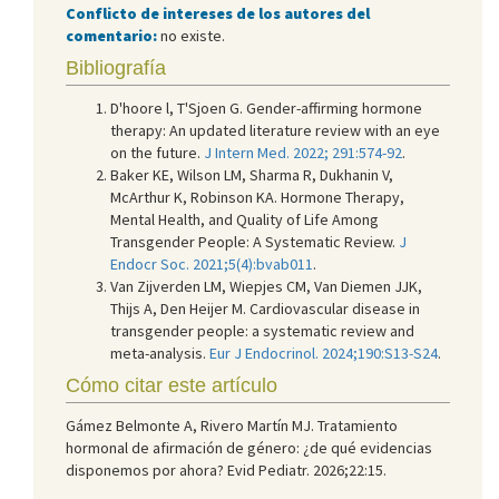
Conflicto de intereses de los autores del
comentario:
no existe.
Bibliografía
D'hoore l, T'Sjoen G. Gender-affirming hormone
therapy: An updated literature review with an eye
on the future.
J Intern Med. 2022; 291:574-92
.
Baker KE, Wilson LM, Sharma R, Dukhanin V,
McArthur K, Robinson KA. Hormone Therapy,
Mental Health, and Quality of Life Among
Transgender People: A Systematic Review.
J
Endocr Soc. 2021;5(4):bvab011
.
Van Zijverden LM, Wiepjes CM, Van Diemen JJK,
Thijs A, Den Heijer M. Cardiovascular disease in
transgender people: a systematic review and
meta-analysis.
Eur J Endocrinol. 2024;190:S13-S24
.
Cómo citar este artículo
Gámez Belmonte A, Rivero Martín MJ. Tratamiento
hormonal de afirmación de género: ¿de qué evidencias
disponemos por ahora? Evid Pediatr. 2026;22:15.