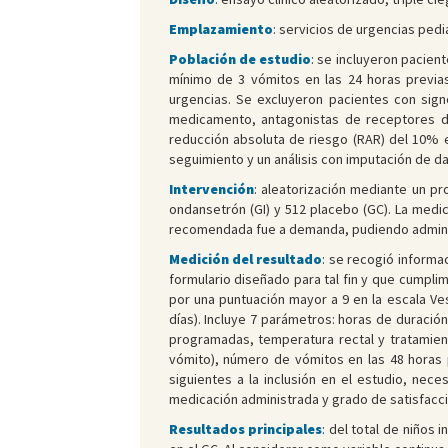
Emplazamiento
: servicios de urgencias pedi
Población de estudio
: se incluyeron pacien
mínimo de 3 vómitos en las 24 horas previas
urgencias. Se excluyeron pacientes con sign
medicamento, antagonistas de receptores de
reducción absoluta de riesgo (RAR) del 10% e
seguimiento y un análisis con imputación de d
Intervención
: aleatorización mediante un pr
ondansetrón (GI) y 512 placebo (GC). La medic
recomendada fue a demanda, pudiendo administr
Medición del resultado
: se recogió informac
formulario diseñado para tal fin y que cumplim
por una puntuación mayor a 9 en la escala Ves
días). Incluye 7 parámetros: horas de duració
programadas, temperatura rectal y tratamiento
vómito), número de vómitos en las 48 horas po
siguientes a la inclusión en el estudio, nec
medicación administrada y grado de satisfacci
Resultados principales
: del total de niños