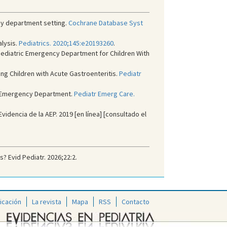
cy department setting.
Cochrane Database Syst
alysis.
Pediatrics. 2020;145:e20193260
.
Pediatric Emergency Department for Children With
g Children with Acute Gastroenteritis.
Pediatr
ic Emergency Department.
Pediatr Emerg Care.
idencia de la AEP. 2019 [en línea] [consultado el
? Evid Pediatr. 2026;22:2.
icación
La revista
Mapa
RSS
Contacto