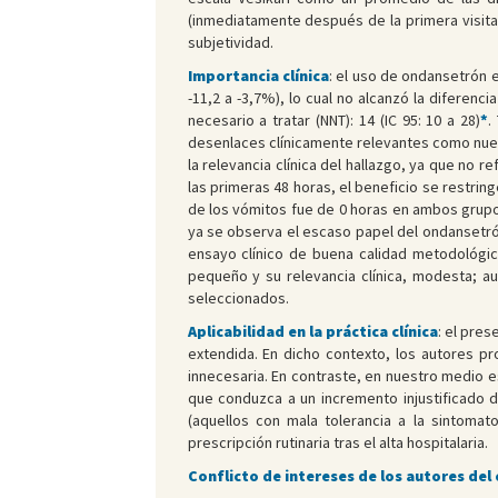
(inmediatamente después de la primera visita 
subjetividad.
Importancia clínica
: el uso de ondansetrón 
-11,2 a -3,7%), lo cual no alcanzó la diferenc
necesario a tratar (NNT): 14 (IC 95: 10 a 28)
*
.
desenlaces clínicamente relevantes como nuevas
la relevancia clínica del hallazgo, ya que no
las primeras 48 horas, el beneficio se restrin
de los vómitos fue de 0 horas en ambos grupos 
ya se observa el escaso papel del ondansetrón
ensayo clínico de buena calidad metodológic
pequeño y su relevancia clínica, modesta; au
seleccionados.
Aplicabilidad en la práctica clínica
: el pre
extendida. En dicho contexto, los autores p
innecesaria. En contraste, en nuestro medio e
que conduzca a un incremento injustificado de
(aquellos con mala tolerancia a la sintomat
prescripción rutinaria tras el alta hospitalaria.
Conflicto de intereses de los autores del