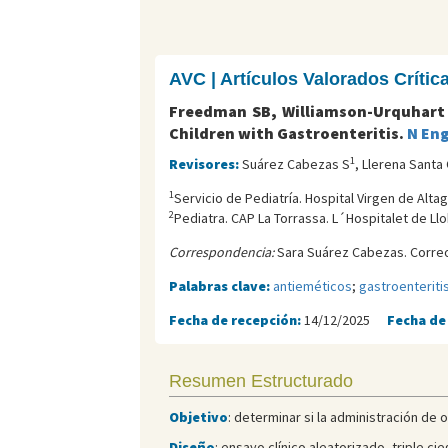
AVC | Artículos Valorados Críti
Freedman SB, Williamson-Urquhart S
Children with Gastroenteritis.
N Eng
1
Revisores:
Suárez Cabezas S
, Llerena Santa 
1
Servicio de Pediatría. Hospital Virgen de Alta
2
Pediatra. CAP La Torrassa. L´Hospitalet de Llo
Correspondencia:
Sara Suárez Cabezas. Correo
Palabras clave:
antieméticos
;
gastroenteriti
Fecha de recepción:
14/12/2025
Fecha de
Resumen Estructurado
Objetivo
: determinar si la administración de
Diseño
: ensayo clínico aleatorizado, triple c