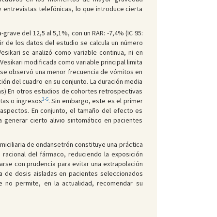
 entrevistas telefónicas, lo que introduce cierta
grave del 12,5 al 5,1%, con un RAR: -7,4% (IC 95:
rtir de los datos del estudio se calcula un número
esikari se analizó como variable continua, ni en
esikari modificada como variable principal limita
que se observó una menor frecuencia de vómitos en
ción del cuadro en su conjunto. La duración media
ras) En otros estudios de cohortes retrospectivas
3-5
itas o ingresos
. Sin embargo, este es el primer
aspectos. En conjunto, el tamaño del efecto es
 generar cierto alivio sintomático en pacientes
miciliaria de ondansetrón constituye una práctica
racional del fármaco, reduciendo la exposición
arse con prudencia para evitar una extrapolación
ria de dosis aisladas en pacientes seleccionados
ble no permite, en la actualidad, recomendar su