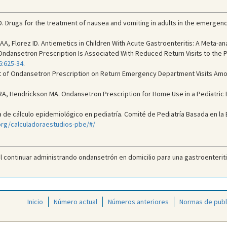
. Drugs for the treatment of nausea and vomiting in adults in the emergen
AA, Florez ID. Antiemetics in Children With Acute Gastroenteritis: A Meta-an
Ondansetron Prescription Is Associated With Reduced Return Visits to the 
6:625-34
.
t of Ondansetron Prescription on Return Emergency Department Visits Amon
 RA, Hendrickson MA. Ondansetron Prescription for Home Use in a Pediatr
de cálculo epidemiológico en pediatría. Comité de Pediatría Basada en la Ev
g/calculado­raestudios-pbe/#/
l continuar administrando ondansetrón en domicilio para una gastroenteritis
Inicio
Número actual
Números anteriores
Normas de publ