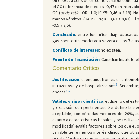
en el GC. Al considerar como variable continua 
el GC (diferencia de medias -0,47 con interval
GC (
odds ratio
[OR] 1,0; IC 95: 0,46 a 2,19). N
menos vómitos, (RAR: 0,76; IC: 0,67 a 0,87). El
-9,5 a 2,5).
Conclusión
: entre los niños diagnosticado
gastroenteritis moderada-severa en los 7 día
Conflicto de intereses
: no existen.
Fuente de financiación
: Canadian Institute 
Comentario Crítico
Justificación
: el ondansetrón es un antiemét
1,2
intravenosa y de hospitalización
. Sin embar
3-5
escasa
.
Validez o rigor científico
: el diseño del est
y exclusión son pertinentes. Se define la s
aceptable, con pérdidas menores del 20%, au
cuanto a características basales y se realiza un
modificada) evalúa factores sobre los que el 
variable tiene menos interés clínico que otra
escala Vesikari como un promedio de las di