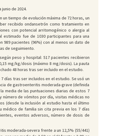
 junio de 2024.
on un tiempo de evolución máxima de 72 horas, un
haber recibido ondansetrón como tratamiento en
ones con potencial arritomogénico o alergia al
l estimado fue de 1030 participantes para una
con 989 pacientes (96%) con al menos un dato de
ías de seguimiento.
 según peso y hospital: 517 pacientes recibieron
a 0,15 mg/kg/dosis (máximo 8 mg/dosis). La pauta
ado 48 horas tras ser incluido en el estudio.
 7 días tras ser incluidos en el estudio. Se usó un
encia de gastroenteritis moderada-grave (definida
o la media de las puntuaciones diarias de estos 7
 y número de vómitos por día, visitas médicas no
s (desde la inclusión al estudio hasta el último
 médico de familia sin cita previa en los 7 días
iguientes, eventos adversos, número de dosis de
eritis moderada-severa frente a un 12,5% (55/441)