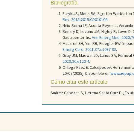
Bibliografía
Furyk JS, Meek RA, Egerton-Warburton D
Rev. 2015;2015:CD010106
.
Niño-Serna LF, Acosta-Reyes J, Veroniki 
Benary D, Lozano JM, Higley R, Lowe D. 
Gastroenteritis.
Ann Emerg Med. 2020;7
McLaren SH, Yim RB, Fleegler EW. Impac
Emerg Care. 2021;37:e1087-92
.
Gray JM, Maewal JD, Lunos SA, Furnival
2020;36:e120-4
.
Ortega Páez E. Calcupedev. Herramienta 
20/07/2025]. Disponible en
www.aepap.or
Cómo citar este artículo
Suárez Cabezas S, Llerena Santa Cruz E. ¿Es úti