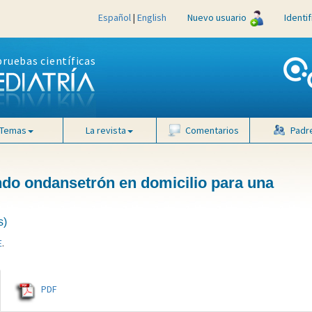
Español
|
English
Nuevo usuario
Identi
pruebas científicas
Temas
La revista
Comentarios
Padr
ndo ondansetrón en domicilio para una
s)
E
.
PDF