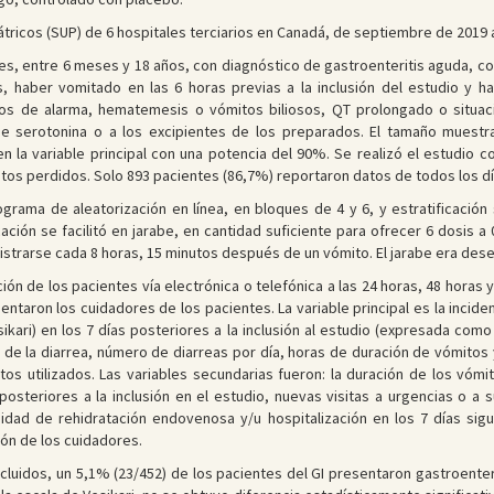
átricos (SUP) de 6 hospitales terciarios en Canadá, de septiembre de 2019 a
tes, entre 6 meses y 18 años, con diagnóstico de gastroenteritis aguda, c
, haber vomitado en las 6 horas previas a la inclusión del estudio y 
os de alarma, hematemesis o vómitos biliosos, QT prolongado o situaci
 serotonina o a los excipientes de los preparados. El tamaño muestra
n la variable principal con una potencia del 90%. Se realizó el estudio 
atos perdidos. Solo 893 pacientes (86,7%) reportaron datos de todos los d
ograma de aleatorización en línea, en bloques de 4 y 6, y estratificación
ación se facilitó en jarabe, en cantidad suficiente para ofrecer 6 dosis 
arse cada 8 horas, 15 minutos después de un vómito. El jarabe era desech
ión de los pacientes vía electrónica o telefónica a las 24 horas, 48 horas y
entaron los cuidadores de los pacientes. La variable principal es la incid
ikari) en los 7 días posteriores a la inclusión al estudio (expresada com
n de la diarrea, número de diarreas por día, horas de duración de vómitos
s utilizados. Las variables secundarias fueron: la duración de los vómito
steriores a la inclusión en el estudio, nuevas visitas a urgencias o a su
esidad de rehidratación endovenosa y/u hospitalización en los 7 días s
ón de los cuidadores.
 incluidos, un 5,1% (23/452) de los pacientes del GI presentaron gastroent