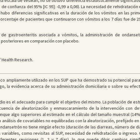
la escala de Vesikari, no se obtuvo diferencia estadísticamente significativ
o de confianza del 95% [IC 95]: -0,99 a 0,06). La necesidad de rehidratació
o hubo diferencias significativas en la duración de los vómitos en las prim
 porcentaje de pacientes que continuaron con vómitos a los 7 días fue de 29
s de gastroenteritis asociada a vómitos, la administración de ondanse
s posteriores en comparación con placebo.
of Health Research.
ico ampliamente utilizado en los SUP que ha demostrado su potencial para 
go, la evidencia acerca de su administración domiciliaria o sobre su efec
udio es el adecuado para cumplir el objetivo del mismo. La población de estu
ecuencia de aleatorización y enmascaramiento de la intervención con de
nque algo superiores al estimado en el cálculo del tamaño muestral (14
 análisis de covariables no equilibradas con la aleatorización, prefijado en 
ondansetrón no tiene ningún efecto (duración de las diarreas, número de di
s variables, como revisitas al SUP, necesidad de rehidratación o ingreso.
ferentes revisiones (1, 2 y 7 días), lo que puede diluir cambios sig