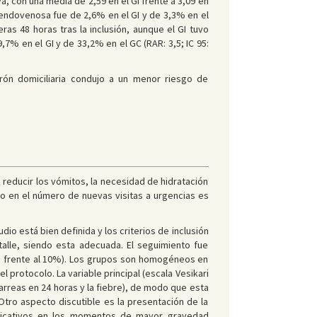
a, con una media de 2,59 en el GI frente a 3,09 en
n endovenosa fue de 2,6% en el GI y de 3,3% en el
eras 48 horas tras la inclusión, aunque el GI tuvo
,7% en el GI y de 33,2% en el GC (RAR: 3,5; IC 95:
trón domiciliaria condujo a un menor riesgo de
reducir los vómitos, la necesidad de hidratación
to en el número de nuevas visitas a urgencias es
dio está bien definida y los criterios de inclusión
talle, siendo esta adecuada. El seguimiento fue
% frente al 10%). Los grupos son homogéneos en
el protocolo. La variable principal (escala Vesikari
arreas en 24 horas y la fiebre), de modo que esta
 Otro aspecto discutible es la presentación de la
nificativos en los momentos de mayor gravedad