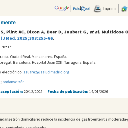
Imprimir
camente
, Plint AC, Dixon A, Beer D, Joubert G,
et al
. Multidose 
l J Med. 2025;393:255-66
.
2
Cruz E
.
gracia. Ciudad Real. Manzanares. España.
bregat. Barcelona. Hospital Joan XXIII. Tarragona. España.
 electrónico:
ssuarez@salud.madrid.org
s
;
ondansetrón
 aceptación:
20/12/2025
Fecha de publicación:
14/01/2026
 ondansetrón domiciliario reduce la incidencia de gastroenteritis moderada-
iego, controlado con placebo.