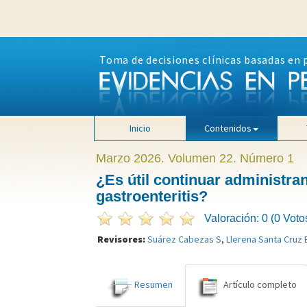
Toma de decisiones clínicas basadas en 
Inicio
Contenidos
Marzo 2026. Volumen 22. Número 1
¿Es útil continuar administra
gastroenteritis?
Valoración: 0 (0 Voto
Revisores:
Suárez Cabezas S
,
Llerena Santa Cruz 
Resumen
Artículo completo