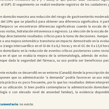
al SUP). El seguimiento se realizó mediante registros de los cuidadores y
en domicilio muestra una reducción del riesgo de gastroenteritis moderada-
ia del 10% que se planificó para obtener una diferencia significativa. A pa
 Tampoco se encontraron diferencias significativas cuando la escala de V
 visitas, hidratación intravenosa o ingresos. La elección de la escala de V
 refleja directamente resultados críticos para la toma de decisiones. Aun
ge a una mejora sintomática transitoria sin impacto demostrado en la evolu
(rango intercuartílico en el GI de 0 a 6,1 horas y en el GC de 0 a 13,6 ho
 domiciliario en la reducción de eventos críticos posteriores como revis
a en el que se evalúa la mejora de la sintomatología, además de estos 
nque dada la seguridad del fármaco, su uso podría ser beneficioso para
sente estudio se desarrolló en un entorno (Canadá) donde la prescripción do
roponen que su administración “a demanda” podría favorecer un uso más 
sta práctica es poco frecuente, por lo que los resultados deben interpret
 su utilización. Si bien podría contemplarse la administración domicilia
ología o con elevado nivel de ansiedad familiar), la evidencia disponi
 comentario
: no existe.