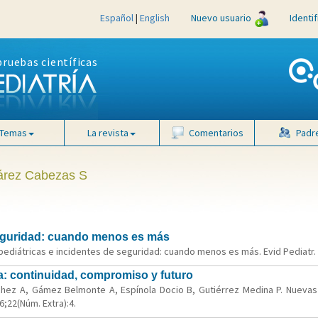
Español
|
English
Nuevo usuario
Identi
pruebas científicas
Temas
La revista
Comentarios
Padr
uárez Cabezas S
seguridad: cuando menos es más
pediátricas e incidentes de seguridad: cuando menos es más. Evid Pediatr. 
a: continuidad, compromiso y futuro
hez A, Gámez Belmonte A, Espínola Docio B, Gutiérrez Medina P. Nuevas 
;22(Núm. Extra):4.