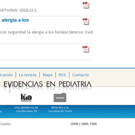
d Pediatr. 2026;22:2.
alergia a los
on seguridad la alergia a los betalactámicos. Evid
icación
La revista
Mapa
RSS
Contacto
Una plataforma de:
Adheridos a la
Lúa Ediciones 3.0
iniciativa All Trials
os
 España
ISSN | 1885-7388