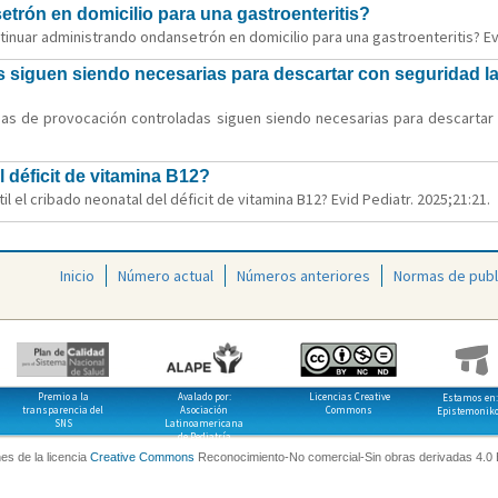
etrón en domicilio para una gastroenteritis?
ntinuar administrando ondansetrón en domicilio para una gastroenteritis? Evi
siguen siendo necesarias para descartar con seguridad la 
as de provocación controladas siguen siendo necesarias para descartar c
l déficit de vitamina B12?
 el cribado neonatal del déficit de vitamina B12? Evid Pediatr. 2025;21:21.
Inicio
Número actual
Números anteriores
Normas de publ
Premio a la
Avalado por:
Licencias Creative
Estamos en:
transparencia del
Asociación
Commons
Epistemonik
SNS
Latinoamericana
de Pediatría
es de la licencia
Creative Commons
Reconocimiento-No comercial-Sin obras derivadas 4.0