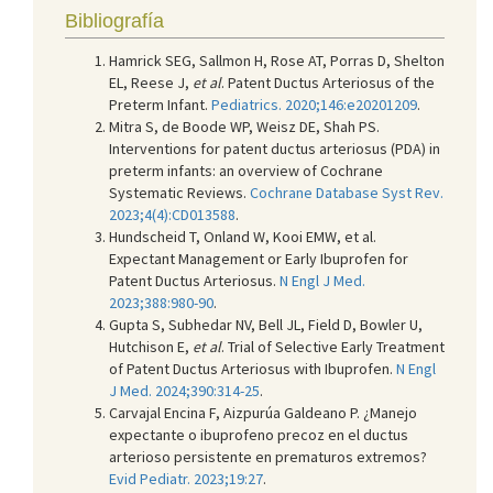
Bibliografía
Hamrick SEG, Sallmon H, Rose AT, Porras D, Shelton
EL, Reese J,
et al
. Patent Ductus Arteriosus of the
Preterm Infant.
Pediatrics. 2020;146:e20201209
.
Mitra S, de Boode WP, Weisz DE, Shah PS.
Interventions for patent ductus arteriosus (PDA) in
preterm infants: an overview of Cochrane
Systematic Reviews.
Cochrane Database Syst Rev.
2023;4(4):CD013588
.
Hundscheid T, Onland W, Kooi EMW, et al.
Expectant Management or Early Ibuprofen for
Patent Ductus Arteriosus.
N Engl J Med.
2023;388:980-90
.
Gupta S, Subhedar NV, Bell JL, Field D, Bowler U,
Hutchison E,
et al
. Trial of Selective Early Treatment
of Patent Ductus Arteriosus with Ibuprofen.
N Engl
J Med. 2024;390:314-25
.
Carvajal Encina F, Aizpurúa Galdeano P. ¿Manejo
expectante o ibuprofeno precoz en el ductus
arterioso persistente en prematuros extremos?
Evid Pediatr. 2023;19:27
.