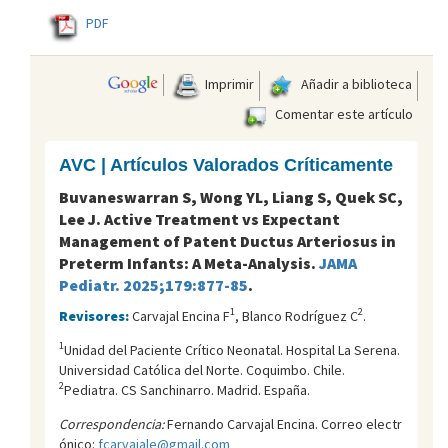
PDF
Imprimir
Añadir a biblioteca
Comentar este artículo
AVC | Artículos Valorados Críticamente
Buvaneswarran S, Wong YL, Liang S, Quek SC,
Lee J. Active Treatment vs Expectant
Management of Patent Ductus Arteriosus in
Preterm Infants: A Meta-Analysis.
JAMA
Pediatr. 2025;179:877-85
.
1
2
Revisores:
Carvajal Encina F
, Blanco Rodríguez C
.
1
Unidad del Paciente Crítico Neonatal. Hospital La Serena.
Universidad Católica del Norte. Coquimbo. Chile.
2
Pediatra. CS Sanchinarro. Madrid. España.
Correspondencia:
Fernando Carvajal Encina. Correo electr
ónico:
fcarvajale@gmail.com