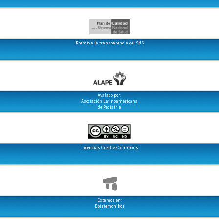
Premio a la transparencia del SNS
Avalado por:
Asociación Latinoamericana
de Pediatría
Licencias Creative Commons
Estamos en:
Epistemonikos