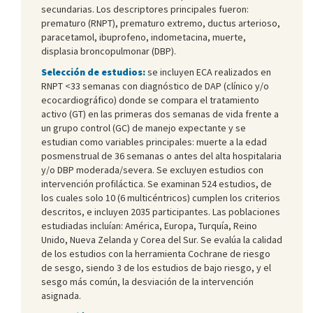
secundarias. Los descriptores principales fueron:
prematuro (RNPT), prematuro extremo, ductus arterioso,
paracetamol, ibuprofeno, indometacina, muerte,
displasia broncopulmonar (DBP).
Selección de estudios:
se incluyen ECA realizados en
RNPT <33 semanas con diagnóstico de DAP (clínico y/o
ecocardiográfico) donde se compara el tratamiento
activo (GT) en las primeras dos semanas de vida frente a
un grupo control (GC) de manejo expectante y se
estudian como variables principales: muerte a la edad
posmenstrual de 36 semanas o antes del alta hospitalaria
y/o DBP moderada/severa. Se excluyen estudios con
intervención profiláctica. Se examinan 524 estudios, de
los cuales solo 10 (6 multicéntricos) cumplen los criterios
descritos, e incluyen 2035 participantes. Las poblaciones
estudiadas incluían: América, Europa, Turquía, Reino
Unido, Nueva Zelanda y Corea del Sur. Se evalúa la calidad
de los estudios con la herramienta Cochrane de riesgo
de sesgo, siendo 3 de los estudios de bajo riesgo, y el
sesgo más común, la desviación de la intervención
asignada.