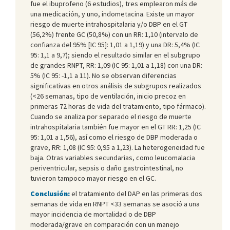
fue el ibuprofeno (6 estudios), tres emplearon más de
una medicación, y uno, indometacina. Existe un mayor
riesgo de muerte intrahospitalaria y/o DBP en el GT
(56,2%) frente GC (50,8%) con un RR: 1,10 (intervalo de
confianza del 95% [IC 95]: 1,01 a 1,19) y una DR: 5,4% (IC
95: 1,1 a 9,7); siendo el resultado similar en el subgrupo
de grandes RNPT, RR: 1,09 (IC 95: 1,01 a 1,18) con una DR:
5% (IC 95: -1,1 a 11). No se observan diferencias
significativas en otros análisis de subgrupos realizados
(<26 semanas, tipo de ventilación, inicio precoz en
primeras 72 horas de vida del tratamiento, tipo fármaco).
Cuando se analiza por separado el riesgo de muerte
intrahospitalaria también fue mayor en el GT RR: 1,25 (IC
95: 1,01 a 1,56), así como el riesgo de DBP moderada o
grave, RR: 1,08 (IC 95: 0,95 a 1,23). La heterogeneidad fue
baja. Otras variables secundarias, como leucomalacia
periventricular, sepsis o daño gastrointestinal, no
tuvieron tampoco mayor riesgo en el GC.
Conclusión:
el tratamiento del DAP en las primeras dos
semanas de vida en RNPT <33 semanas se asoció a una
mayor incidencia de mortalidad o de DBP
moderada/grave en comparación con un manejo