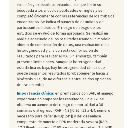
inclusión y exclusión adecuados, aunque limitó su
búsqueda a los artículos publicados en inglés y se
completó únicamente con las referencias de los trabajos
encontrados. Se indica el número de estudios y de
participantes incluidos. El riesgo de sesgo de los
estudios se evaluó de forma apropiada. Se realizó un
análisis adecuado de los resultados usando un modelo
idóneo de combinación de datos, una evaluación de la
heterogeneidad y una correcta combinación de
resultados para realizar el MA. Sin embargo, también
presenta limitaciones. Aunque la heterogeneidad
estadística es baja, hay heterogeneidad clínica que
puede sesgar los resultados (probablemente hacia la
hipótesis nula, de no diferencia entre las dos opciones
de tratamiento).
Importancia clínica:
en prematuros con DAP, el manejo
expectante no empeora los resultados. En el GT se
observa un aumento del riesgo de mortalidad a 36
semanas o al egreso (RAR: -4,3 [IC 95: -13 a 4,4; número
necesario para dañar (NND): 24
*
]) y del desenlace
compuesto de muerte o BPD moderada-severa (RAR:
-17,2 [límite superior IC 95 para no inferioridad: -7,4; NND: