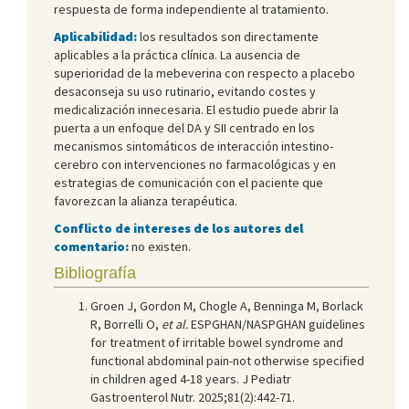
respuesta de forma independiente al tratamiento.
Aplicabilidad:
los resultados son directamente
aplicables a la práctica clínica. La ausencia de
superioridad de la mebeverina con respecto a placebo
desaconseja su uso rutinario, evitando costes y
medicalización innecesaria. El estudio puede abrir la
puerta a un enfoque del DA y SII centrado en los
mecanismos sintomáticos de interacción intestino-
cerebro con intervenciones no farmacológicas y en
estrategias de comunicación con el paciente que
favorezcan la alianza terapéutica.
Conflicto de intereses de los autores del
comentario:
no existen.
Bibliografía
Groen J, Gordon M, Chogle A, Benninga M, Borlack
R, Borrelli O,
et al.
ESPGHAN/NASPGHAN guidelines
for treatment of irritable bowel syndrome and
functional abdominal pain-not otherwise specified
in children aged 4-18 years. J Pediatr
Gastroenterol Nutr. 2025;81(2):442-71.