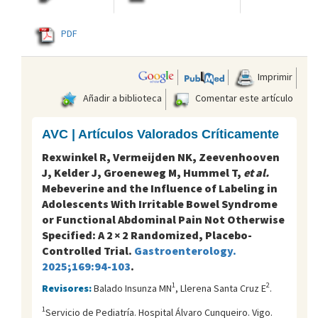
PDF
Imprimir
Añadir a biblioteca
Comentar este artículo
AVC | Artículos Valorados Críticamente
Rexwinkel R, Vermeijden NK, Zeevenhooven
J, Kelder J, Groeneweg M, Hummel T,
et al.
Mebeverine and the Influence of Labeling in
Adolescents With Irritable Bowel Syndrome
or Functional Abdominal Pain Not Otherwise
Specified: A 2 × 2 Randomized, Placebo-
Controlled Trial.
Gastroenterology.
2025;169:94-103
.
1
2
Revisores:
Balado Insunza MN
, Llerena Santa Cruz E
.
1
Servicio de Pediatría. Hospital Álvaro Cunqueiro. Vigo.