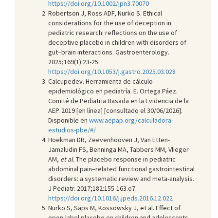
https://doi.org/10.1002/jpn3.70070
Robertson J, Ross ADF, Nurko S. Ethical
considerations for the use of deception in
pediatric research: reflections on the use of
deceptive placebo in children with disorders of
gut–brain interactions. Gastroenterology.
2025;169(1):23-25.
https://doi.org/10.1053/j.gastro.2025.03.028
Calcupedev. Herramienta de cálculo
epidemiológico en pediatría. E. Ortega Páez.
Comité de Pediatria Basada en la Evidencia de la
AEP. 2019 [en línea] [consultado el 30/06/2026].
Disponible en
www.aepap.org/calculadora-
estudios-pbe/#/
Hoekman DR, Zeevenhooven J, Van Etten-
Jamaludin FS, Benninga MA, Tabbers MM, Vlieger
AM,
et al.
The placebo response in pediatric
abdominal pain–related functional gastrointestinal
disorders: a systematic review and meta-analysis.
J Pediatr. 2017;182:155-163.e7.
https://doi.org/10.1016/j.jpeds.2016.12.022
Nurko S, Saps M, Kossowsky J, et al. Effect of
open-label placebo on children and adolescents