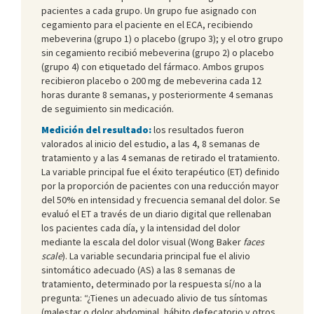
pacientes a cada grupo. Un grupo fue asignado con
cegamiento para el paciente en el ECA, recibiendo
mebeverina (grupo 1) o placebo (grupo 3); y el otro grupo
sin cegamiento recibió mebeverina (grupo 2) o placebo
(grupo 4) con etiquetado del fármaco. Ambos grupos
recibieron placebo o 200 mg de mebeverina cada 12
horas durante 8 semanas, y posteriormente 4 semanas
de seguimiento sin medicación.
Medición del resultado:
los resultados fueron
valorados al inicio del estudio, a las 4, 8 semanas de
tratamiento y a las 4 semanas de retirado el tratamiento.
La variable principal fue el éxito terapéutico (ET) definido
por la proporción de pacientes con una reducción mayor
del 50% en intensidad y frecuencia semanal del dolor. Se
evaluó el ET a través de un diario digital que rellenaban
los pacientes cada día, y la intensidad del dolor
mediante la escala del dolor visual (Wong Baker
faces
scale
). La variable secundaria principal fue el alivio
sintomático adecuado (AS) a las 8 semanas de
tratamiento, determinado por la respuesta sí/no a la
pregunta: “¿Tienes un adecuado alivio de tus síntomas
(malestar o dolor abdominal, hábito defecatorio y otros