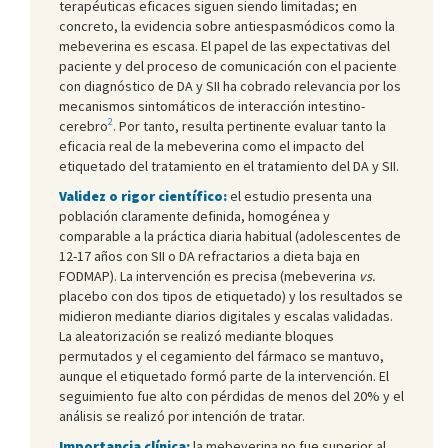
terapéuticas eficaces siguen siendo limitadas; en
concreto, la evidencia sobre antiespasmódicos como la
mebeverina es escasa. El papel de las expectativas del
paciente y del proceso de comunicación con el paciente
con diagnóstico de DA y SII ha cobrado relevancia por los
mecanismos sintomáticos de interacción intestino-
2
cerebro
. Por tanto, resulta pertinente evaluar tanto la
eficacia real de la mebeverina como el impacto del
etiquetado del tratamiento en el tratamiento del DA y SII.
Validez o rigor científico:
el estudio presenta una
población claramente definida, homogénea y
comparable a la práctica diaria habitual (adolescentes de
12-17 años con SII o DA refractarios a dieta baja en
FODMAP). La intervención es precisa (mebeverina
vs.
placebo con dos tipos de etiquetado) y los resultados se
midieron mediante diarios digitales y escalas validadas.
La aleatorización se realizó mediante bloques
permutados y el cegamiento del fármaco se mantuvo,
aunque el etiquetado formó parte de la intervención. El
seguimiento fue alto con pérdidas de menos del 20% y el
análisis se realizó por intención de tratar.
Importancia clínica:
la mebeverina no fue superior al