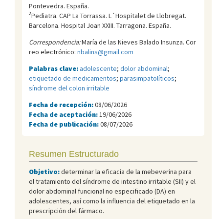
Pontevedra. España.
2
Pediatra. CAP La Torrassa. L´Hospitalet de Llobregat.
Barcelona. Hospital Joan XXIII. Tarragona. España.
Correspondencia:
María de las Nieves Balado Insunza. Cor
reo electrónico:
nbalins@gmail.com
Palabras clave:
adolescente
;
dolor abdominal
;
etiquetado de medicamentos
;
parasimpatolíticos
;
síndrome del colon irritable
Fecha de recepción:
08/06/2026
Fecha de aceptación:
19/06/2026
Fecha de publicación:
08/07/2026
Resumen Estructurado
Objetivo:
determinar la eficacia de la mebeverina para
el tratamiento del síndrome de intestino irritable (SII) y el
dolor abdominal funcional no especificado (DA) en
adolescentes, así como la influencia del etiquetado en la
prescripción del fármaco.