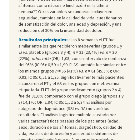
síntomas como náusea e hinchazón) en la última
semana?”. Otras variables secundarias incluyeron:
seguridad, cambios en la calidad de vida, cuestionarios
de somatización del dolor, ansiedad y depresión, y una
reducción del 30% en la intensidad del dolor.
Resultados principales:
a las 8 semanas el ET fue
similar entre los que recibieron mebeverina (grupos 1 y
2)
vs
. placebo (grupos 3 y 4);
n
= 31 (23,4%)
vs
.
n
= 30
(22%);
odds ratio
(OR): 1,08; con un intervalo de confianza
del 95% (IC 95): 0,59 a 1,99. El AS también fue similar entre
los mismos grupos
n
= 55 (41%)
vs
.
n
= 61 (45,5%); OR:
0,83; IC 95: 0,51 a 1,35. Significativamente más pacientes
alcanzaron el ET y el AS en los grupos con mebevarina
etiquetada. El ET del grupo medicamento (grupos 2 y 4)
fue de 31,6% comparado con el grupo ciego (grupos 1 y
3) 14,1%; OR: 2,84; IC 95: 1,52 a 5,34. El análisis por
subgrupo de diagnóstico (SSI
vs
. DA) no varió los
resultados. El análisis logístico múltiple ajustado por
varias características basales de los pacientes (edad,
sexo, duración de los síntomas, diagnóstico, calidad de
vida, escalas de depresión y ansiedad o síntomas de
somatización) indicó que es 3 veces más probable