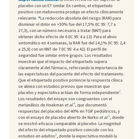
placebo con un ET similar. En cambio, el etiquetado
positivo con mebeverina produjo un efecto clínicamente
relevante.
*
La reducción absoluta del riesgo (RAR) para
disminuir el dolor en >50% fue del 17,5% (IC 95: 7,7 a
27,3), con un número necesario a tratar (NNT) para
obtener dicho efecto de 6 (IC 95: 4 a 13). Para el alivio
sintomático en 4 semanas, la RAR fue del 14,1% (IC 95: 2,4
a 25,8) con un NNT de 7 (IC 95: 4 a 42). El perfil de
seguridad fue similar entre grupos. Los resultados
muestran que el impacto del etiquetado supera
claramente al del fármaco, reforzando la importancia de
las expectativas del paciente del efecto del tratamiento.
Que el etiquetado positivo potencie la respuesta clínica
se alinea con estudios previos que muestran que
2
placebo y expectativa actúan de forma independiente
.
Los resultados del ensayo son congruentes con el
4
metanálisis de Hoekman
et al
.
, que documentó
respuestas del placebo del 40% en TGIF pediátricos, y
5
con el ensayo de placebo abierto de Nurko
et al
.
, donde
se mostró eficacia comparable al placebo. La magnitud
del efecto del etiquetado positivo coincide con los
2
estudios en adultos
, donde la expectativa moduló la