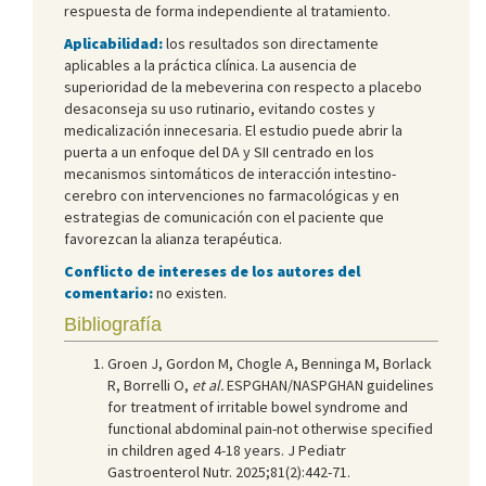
respuesta de forma independiente al tratamiento.
Aplicabilidad:
los resultados son directamente
aplicables a la práctica clínica. La ausencia de
superioridad de la mebeverina con respecto a placebo
desaconseja su uso rutinario, evitando costes y
medicalización innecesaria. El estudio puede abrir la
puerta a un enfoque del DA y SII centrado en los
mecanismos sintomáticos de interacción intestino-
cerebro con intervenciones no farmacológicas y en
estrategias de comunicación con el paciente que
favorezcan la alianza terapéutica.
Conflicto de intereses de los autores del
comentario:
no existen.
Bibliografía
Groen J, Gordon M, Chogle A, Benninga M, Borlack
R, Borrelli O,
et al.
ESPGHAN/NASPGHAN guidelines
for treatment of irritable bowel syndrome and
functional abdominal pain-not otherwise specified
in children aged 4-18 years. J Pediatr
Gastroenterol Nutr. 2025;81(2):442-71.