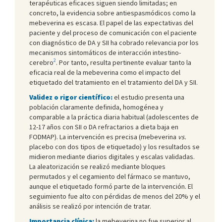
terapéuticas eficaces siguen siendo limitadas; en
concreto, la evidencia sobre antiespasmódicos como la
mebeverina es escasa. El papel de las expectativas del
paciente y del proceso de comunicación con el paciente
con diagnóstico de DA y SII ha cobrado relevancia por los
mecanismos sintomáticos de interacción intestino-
2
cerebro
. Por tanto, resulta pertinente evaluar tanto la
eficacia real de la mebeverina como el impacto del
etiquetado del tratamiento en el tratamiento del DA y SII.
Validez o rigor científico:
el estudio presenta una
población claramente definida, homogénea y
comparable a la práctica diaria habitual (adolescentes de
12-17 años con SII o DA refractarios a dieta baja en
FODMAP). La intervención es precisa (mebeverina
vs.
placebo con dos tipos de etiquetado) y los resultados se
midieron mediante diarios digitales y escalas validadas.
La aleatorización se realizó mediante bloques
permutados y el cegamiento del fármaco se mantuvo,
aunque el etiquetado formó parte de la intervención. El
seguimiento fue alto con pérdidas de menos del 20% y el
análisis se realizó por intención de tratar.
Importancia clínica:
la mebeverina no fue superior al