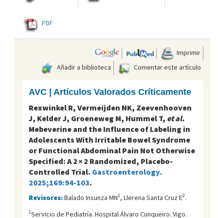
PDF
Imprimir
Añadir a biblioteca
Comentar este artículo
AVC | Artículos Valorados Críticamente
Rexwinkel R, Vermeijden NK, Zeevenhooven
J, Kelder J, Groeneweg M, Hummel T,
et al.
Mebeverine and the Influence of Labeling in
Adolescents With Irritable Bowel Syndrome
or Functional Abdominal Pain Not Otherwise
Specified: A 2 × 2 Randomized, Placebo-
Controlled Trial.
Gastroenterology.
2025;169:94-103
.
1
2
Revisores:
Balado Insunza MN
, Llerena Santa Cruz E
.
1
Servicio de Pediatría. Hospital Álvaro Cunqueiro. Vigo.