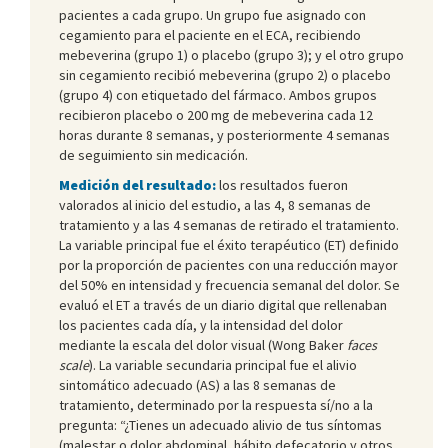
pacientes a cada grupo. Un grupo fue asignado con
cegamiento para el paciente en el ECA, recibiendo
mebeverina (grupo 1) o placebo (grupo 3); y el otro grupo
sin cegamiento recibió mebeverina (grupo 2) o placebo
(grupo 4) con etiquetado del fármaco. Ambos grupos
recibieron placebo o 200 mg de mebeverina cada 12
horas durante 8 semanas, y posteriormente 4 semanas
de seguimiento sin medicación.
Medición del resultado:
los resultados fueron
valorados al inicio del estudio, a las 4, 8 semanas de
tratamiento y a las 4 semanas de retirado el tratamiento.
La variable principal fue el éxito terapéutico (ET) definido
por la proporción de pacientes con una reducción mayor
del 50% en intensidad y frecuencia semanal del dolor. Se
evaluó el ET a través de un diario digital que rellenaban
los pacientes cada día, y la intensidad del dolor
mediante la escala del dolor visual (Wong Baker
faces
scale
). La variable secundaria principal fue el alivio
sintomático adecuado (AS) a las 8 semanas de
tratamiento, determinado por la respuesta sí/no a la
pregunta: “¿Tienes un adecuado alivio de tus síntomas
(malestar o dolor abdominal, hábito defecatorio y otros