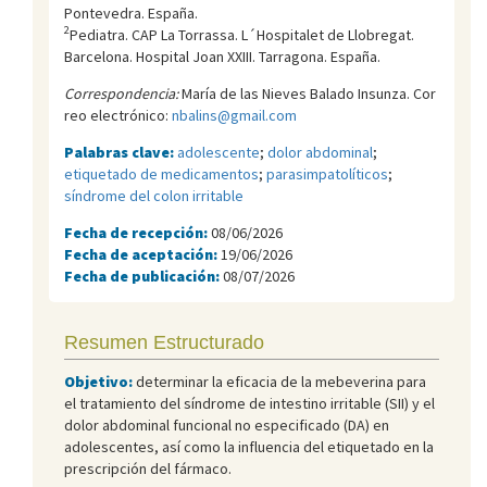
Pontevedra. España.
2
Pediatra. CAP La Torrassa. L´Hospitalet de Llobregat.
Barcelona. Hospital Joan XXIII. Tarragona. España.
Correspondencia:
María de las Nieves Balado Insunza. Cor
reo electrónico:
nbalins@gmail.com
Palabras clave:
adolescente
;
dolor abdominal
;
etiquetado de medicamentos
;
parasimpatolíticos
;
síndrome del colon irritable
Fecha de recepción:
08/06/2026
Fecha de aceptación:
19/06/2026
Fecha de publicación:
08/07/2026
Resumen Estructurado
Objetivo:
determinar la eficacia de la mebeverina para
el tratamiento del síndrome de intestino irritable (SII) y el
dolor abdominal funcional no especificado (DA) en
adolescentes, así como la influencia del etiquetado en la
prescripción del fármaco.