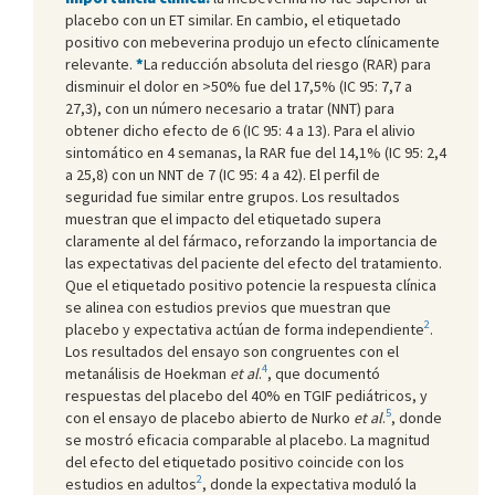
placebo con un ET similar. En cambio, el etiquetado
positivo con mebeverina produjo un efecto clínicamente
relevante.
*
La reducción absoluta del riesgo (RAR) para
disminuir el dolor en >50% fue del 17,5% (IC 95: 7,7 a
27,3), con un número necesario a tratar (NNT) para
obtener dicho efecto de 6 (IC 95: 4 a 13). Para el alivio
sintomático en 4 semanas, la RAR fue del 14,1% (IC 95: 2,4
a 25,8) con un NNT de 7 (IC 95: 4 a 42). El perfil de
seguridad fue similar entre grupos. Los resultados
muestran que el impacto del etiquetado supera
claramente al del fármaco, reforzando la importancia de
las expectativas del paciente del efecto del tratamiento.
Que el etiquetado positivo potencie la respuesta clínica
se alinea con estudios previos que muestran que
2
placebo y expectativa actúan de forma independiente
.
Los resultados del ensayo son congruentes con el
4
metanálisis de Hoekman
et al
.
, que documentó
respuestas del placebo del 40% en TGIF pediátricos, y
5
con el ensayo de placebo abierto de Nurko
et al
.
, donde
se mostró eficacia comparable al placebo. La magnitud
del efecto del etiquetado positivo coincide con los
2
estudios en adultos
, donde la expectativa moduló la