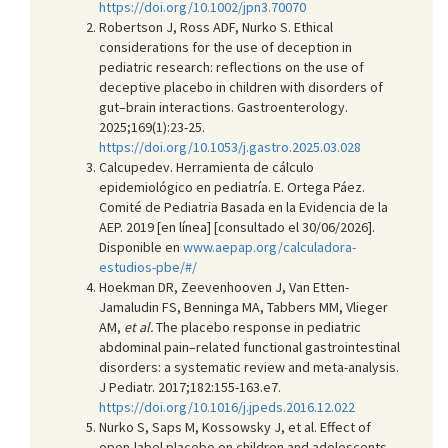
https://doi.org/10.1002/jpn3.70070
Robertson J, Ross ADF, Nurko S. Ethical
considerations for the use of deception in
pediatric research: reflections on the use of
deceptive placebo in children with disorders of
gut–brain interactions. Gastroenterology.
2025;169(1):23-25.
https://doi.org/10.1053/j.gastro.2025.03.028
Calcupedev. Herramienta de cálculo
epidemiológico en pediatría. E. Ortega Páez.
Comité de Pediatria Basada en la Evidencia de la
AEP. 2019 [en línea] [consultado el 30/06/2026].
Disponible en
www.aepap.org/calculadora-
estudios-pbe/#/
Hoekman DR, Zeevenhooven J, Van Etten-
Jamaludin FS, Benninga MA, Tabbers MM, Vlieger
AM,
et al.
The placebo response in pediatric
abdominal pain–related functional gastrointestinal
disorders: a systematic review and meta-analysis.
J Pediatr. 2017;182:155-163.e7.
https://doi.org/10.1016/j.jpeds.2016.12.022
Nurko S, Saps M, Kossowsky J, et al. Effect of
open-label placebo on children and adolescents