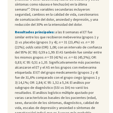
síntomas como náusea e hinchazón) en la última
semana?”. Otras variables secundarias incluyeron:
seguridad, cambios en la calidad de vida, cuestionarios
de somatización del dolor, ansiedad y depresión, y una
reducción del 30% en la intensidad del dolor.
Resultados principales:
a las 8 semanas el ET fue
similar entre los que recibieron mebeverina (grupos 1 y
2)
vs
. placebo (grupos 3 y 4);
n
= 31 (23,4%)
vs
.
n
= 30
(22%);
odds ratio
(OR): 1,08; con un intervalo de confianza
del 95% (IC 95): 0,59 a 1,99. El AS también fue similar entre
los mismos grupos
n
= 55 (41%)
vs
.
n
= 61 (45,5%); OR:
0,83; IC 95: 0,51 a 1,35. Significativamente más pacientes
alcanzaron el ET y el AS en los grupos con mebevarina
etiquetada. El ET del grupo medicamento (grupos 2 y 4)
fue de 31,6% comparado con el grupo ciego (grupos 1 y
3) 14,1%; OR: 2,84; IC 95: 1,52 a 5,34. El análisis por
subgrupo de diagnóstico (SSI
vs
. DA) no varió los
resultados. El análisis logístico múltiple ajustado por
varias características basales de los pacientes (edad,
sexo, duración de los síntomas, diagnóstico, calidad de
vida, escalas de depresión y ansiedad o síntomas de
somatización) indicó que es 3 veces más probable