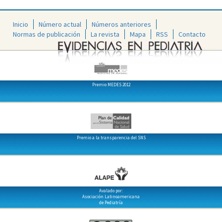
Inicio
Número actual
Números anteriores
Normas de publicación
La revista
Mapa
RSS
Contacto
Premio MEDES 2012
Premio a la transparencia del SNS
Avalado por:
Asociación Latinoamericana
de Pediatría