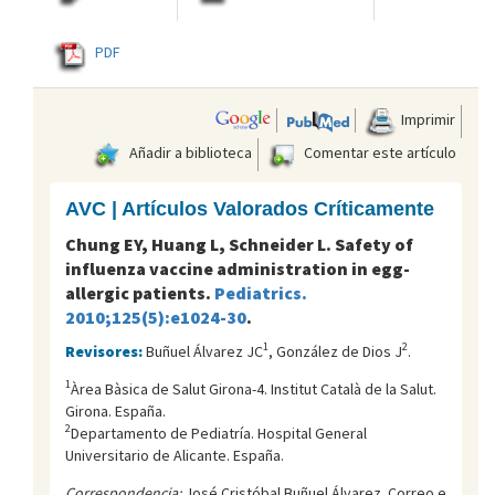
PDF
Imprimir
Añadir a biblioteca
Comentar este artículo
AVC | Artículos Valorados Críticamente
Chung EY, Huang L, Schneider L. Safety of
influenza vaccine administration in egg-
allergic patients.
Pediatrics.
2010;125(5):e1024-30
.
1
2
Revisores:
Buñuel Álvarez JC
, González de Dios J
.
1
Àrea Bàsica de Salut Girona-4. Institut Català de la Salut.
Girona. España.
2
Departamento de Pediatría. Hospital General
Universitario de Alicante. España.
Correspondencia:
José Cristóbal Buñuel Álvarez. Correo e