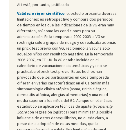
AH está, por tanto, justificada.
Validez o rigor científico
: el estudio presenta diversas
limitaciones: es retrospectivo y compara dos periodos
de tiempo en los que las indicaciones de la VG eran muy
diferentes, así como las condiciones para su
administración. En la temporada 2002-2003 la VG se
restringía sólo a grupos de riesgo y se realizaba además
un prick test previo con VG, recibiendo la vacuna sólo
aquellos niños con resultado negativo. En la temporada
2006-2007, en EE. UU. la VG estaba incluida en el
calendario de vacunaciones sistemáticas y ya no se
practicaba el prick test previo. Estos hechos han
provocado que los participantes en cada temporada
difieran en varias características: en el G1 tenían más
sintomatología clínica atópica (asma, rinitis alérgica,
dermatitis atópica, alergias alimentarias) y una edad
media superior a los niños del G2. Aunque en el análisis
estadístico se aplicaron técnicas de ajuste (
Propensity
Score
con regresión logística) para minimizar la posible
influencia de estos desequilibrios, no queda claro, a
pesar de la adopción de estas medidas, que la
comparación resulte válida. Una limitación adicional