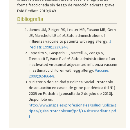
forma fraccionada sin riesgo de reacción adversa grave.
Evid Pediatr. 2010;6:49.
Bibliografía
James JM, Zeiger RS, Lester MR, Fasano MB, Gern
JE, Mansfield LE
et al.
Safe administration of
influenza vaccine to patients with egg allergy.
J
Pediatr. 1998;133:624-8
.
Esposito S, Gasparini C, Martelli A, Zenga A,
Tremolati E, Varin E
et al
. Safe administration of an
inactivated virosomal adjuvanted influenza vaccine
in asthmatic children with egg allergy.
Vaccine.
2008;26:4664-8
.
Ministerio de Sanidad y Política Social. Protocolo
de actuación en casos de gripe pandémica (H1N1)
2009 en Pediatría [consultado 2 de julio de 2010].
Disponible en:
http://www.msps.es/profesionales/saludPublica/g
ripeA/guiasProtocolosInf/pdf/14Dic09Pediatria.pd
f