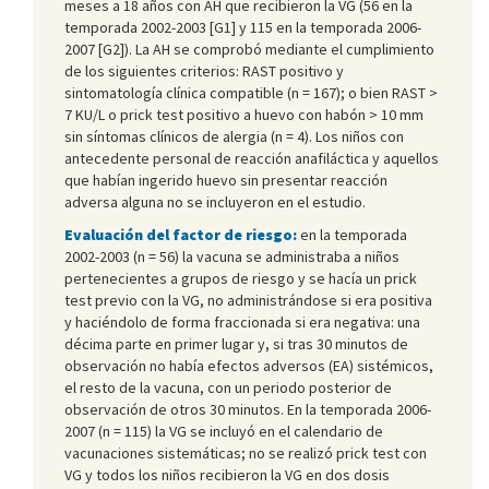
meses a 18 años con AH que recibieron la VG (56 en la
temporada 2002-2003 [G1] y 115 en la temporada 2006-
2007 [G2]). La AH se comprobó mediante el cumplimiento
de los siguientes criterios: RAST positivo y
sintomatología clínica compatible (n = 167); o bien RAST >
7 KU/L o prick test positivo a huevo con habón > 10 mm
sin síntomas clínicos de alergia (n = 4). Los niños con
antecedente personal de reacción anafiláctica y aquellos
que habían ingerido huevo sin presentar reacción
adversa alguna no se incluyeron en el estudio.
Evaluación del factor de riesgo:
en la temporada
2002-2003 (n = 56) la vacuna se administraba a niños
pertenecientes a grupos de riesgo y se hacía un prick
test previo con la VG, no administrándose si era positiva
y haciéndolo de forma fraccionada si era negativa: una
décima parte en primer lugar y, si tras 30 minutos de
observación no había efectos adversos (EA) sistémicos,
el resto de la vacuna, con un periodo posterior de
observación de otros 30 minutos. En la temporada 2006-
2007 (n = 115) la VG se incluyó en el calendario de
vacunaciones sistemáticas; no se realizó prick test con
VG y todos los niños recibieron la VG en dos dosis