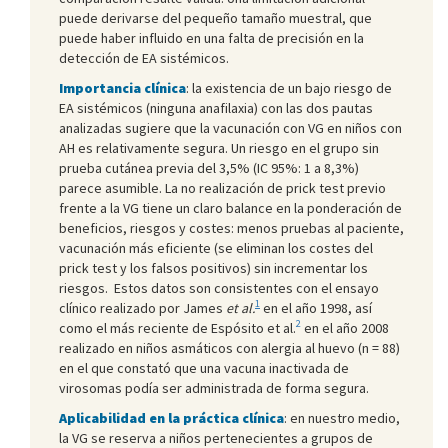
puede derivarse del pequeño tamaño muestral, que
puede haber influido en una falta de precisión en la
detección de EA sistémicos.
Importancia clínica
: la existencia de un bajo riesgo de
EA sistémicos (ninguna anafilaxia) con las dos pautas
analizadas sugiere que la vacunación con VG en niños con
AH es relativamente segura. Un riesgo en el grupo sin
prueba cutánea previa del 3,5% (IC 95%: 1 a 8,3%)
parece asumible. La no realización de prick test previo
frente a la VG tiene un claro balance en la ponderación de
beneficios, riesgos y costes: menos pruebas al paciente,
vacunación más eficiente (se eliminan los costes del
prick test y los falsos positivos) sin incrementar los
riesgos. Estos datos son consistentes con el ensayo
1
clínico realizado por James
et al.
en el año 1998, así
2
como el más reciente de Espósito et al.
en el año 2008
realizado en niños asmáticos con alergia al huevo (n = 88)
en el que constató que una vacuna inactivada de
virosomas podía ser administrada de forma segura.
Aplicabilidad en la práctica clínica
: en nuestro medio,
la VG se reserva a niños pertenecientes a grupos de