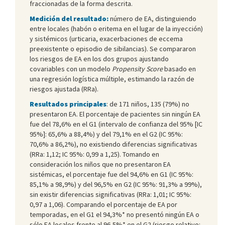
fraccionadas de la forma descrita.
Medición del resultado:
número de EA, distinguiendo
entre locales (habón o eritema en el lugar de la inyección)
y sistémicos (urticaria, exacerbaciones de eccema
preexistente o episodio de sibilancias). Se compararon
los riesgos de EA en los dos grupos ajustando
covariables con un modelo
Propensity Score
basado en
una regresión logística múltiple, estimando la razón de
riesgos ajustada (RRa).
Resultados principales
: de 171 niños, 135 (79%) no
presentaron EA. El porcentaje de pacientes sin ningún EA
fue del 78,6% en el G1 (intervalo de confianza del 95% [IC
95%]: 65,6% a 88,4%) y del 79,1% en el G2 (IC 95%:
70,6% a 86,2%), no existiendo diferencias significativas
(RRa: 1,12; IC 95%: 0,99 a 1,25). Tomando en
consideración los niños que no presentaron EA
sistémicas, el porcentaje fue del 94,6% en G1 (IC 95%:
85,1% a 98,9%) y del 96,5% en G2 (IC 95%: 91,3% a 99%),
sin existir diferencias significativas (RRa: 1,01; IC 95%:
0,97 a 1,06). Comparando el porcentaje de EA por
temporadas, en el G1 el 94,3%* no presentó ningún EA o
sólo EA locales frente al 96,5%* en el G2 (riesgo relativo: