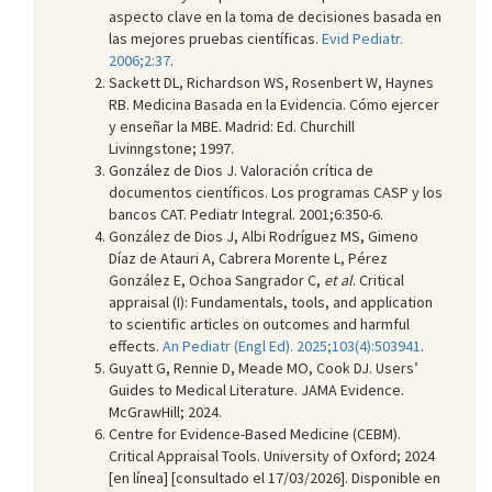
aspecto clave en la toma de decisiones basada en
las mejores pruebas científicas.
Evid Pediatr.
2006;2:37
.
Sackett DL, Richardson WS, Rosenbert W, Haynes
RB. Medicina Basada en la Evidencia. Cómo ejercer
y enseñar la MBE. Madrid: Ed. Churchill
Livinngstone; 1997.
González de Dios J. Valoración crítica de
documentos científicos. Los programas CASP y los
bancos CAT. Pediatr Integral. 2001;6:350-6.
González de Dios J, Albi Rodríguez MS, Gimeno
Díaz de Atauri A, Cabrera Morente L, Pérez
González E, Ochoa Sangrador C,
et al
. Critical
appraisal (I): Fundamentals, tools, and application
to scientific articles on outcomes and harmful
effects.
An Pediatr (Engl Ed). 2025;103(4):503941
.
Guyatt G, Rennie D, Meade MO, Cook DJ. Users’
Guides to Medical Literature. JAMA Evidence.
McGrawHill; 2024.
Centre for Evidence-Based Medicine (CEBM).
Critical Appraisal Tools. University of Oxford; 2024
[en línea] [consultado el 17/03/2026]. Disponible en