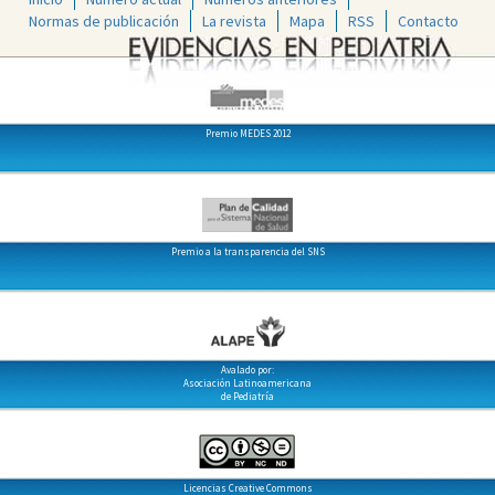
Normas de publicación
La revista
Mapa
RSS
Contacto
Premio MEDES 2012
Premio a la transparencia del SNS
Avalado por:
Asociación Latinoamericana
de Pediatría
Licencias Creative Commons