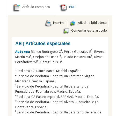
Artículo completo
PDF
Imprimir
Añadir a biblioteca
Comentar este artículo
AE | Artículos especiales
1
2
Autores:
Blanco Rodríguez C
, Pérez González E
, Rivero
3
4
5
Martín MJ
, Orejón de Luna G
, Balado Insunza MN
, Rivas
6
7
Fernández MÁ
, Pérez Solís D
.
1
Pediatra. CS Sanchinarro. Madrid. España.
2
Servicio de Pediatría. Hospital Universitario Virgen
Macarena. Sevilla. España.
3
Servicio de Pediatría. Hospital Universitario de
Fuenlabrada. Fuenlabrada. Madrid. España.
4
Pediatra. CS Paseo Imperial. SERMAS. Madrid. España.
5
Servicio de Pediatría. Hospital Álvaro Cunqueiro. Vigo.
Pontevedra. España.
6
Servicio de Pediatría. Hospital Universitario General de