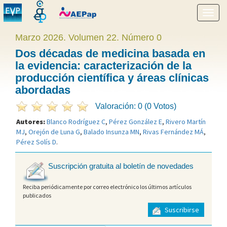
Mostr
menú
Marzo 2026. Volumen 22. Número 0
Dos décadas de medicina basada en
la evidencia: caracterización de la
producción científica y áreas clínicas
abordadas
Valoración: 0 (0 Votos)
Autores:
Blanco Rodríguez C
,
Pérez González E
,
Rivero Martín
MJ
,
Orejón de Luna G
,
Balado Insunza MN
,
Rivas Fernández MÁ
,
Pérez Solís D
.
Suscripción gratuita al boletín de novedades
Reciba periódicamente por correo electrónico los últimos artículos
publicados
Suscribirse