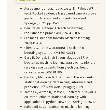
Assessment of diagnostic tests. En: Palmas WR
(ed.). Pocket evidence based medicine. A survival
guide for clinicians and students. New York:
Springer; 2023. pp. 15-33.
Ben Braiek H, Khomh F. Machine learning
robustness: a primer. arXiv:2404.00897.
Breiman L. Random forests. Machine learning.
2001;45:5-32.
Chen T, Guestrin C. XGBoost :a scalable tree
boosting system. arXiv:1603.02754.
Garg R, Dong S, Shah S, Jonnalagadda SR. A
bootstrap machine learning approach to identify
rare disease patients from electronic health
records. arXiv:1609.01586.
Hastie T, Tibshirani R, Friedman J. The elements of
statistical learning: data mining, inference and
nd
prediction. 2
New York: Springer; 2009.
James G, Witten D, Hastie T, Tibshirani R, Taylor J.
An introduction to statistical learning: with
applications in python. New York: Springer; 2023.
Kahouadji N. Comparison of machine learning