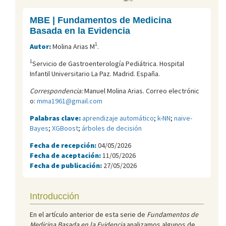
MBE | Fundamentos de Medicina
Basada en la Evidencia
1
Autor:
Molina Arias M
.
1
Servicio de Gastroenterología Pediátrica. Hospital
Infantil Universitario La Paz. Madrid. España.
Correspondencia:
Manuel Molina Arias. Correo electrónic
o:
mma1961@gmail.com
Palabras clave:
aprendizaje automático
;
k-NN
;
naive-
Bayes
;
XGBoost
;
árboles de decisión
Fecha de recepción:
04/05/2026
Fecha de aceptación:
11/05/2026
Fecha de publicación:
27/05/2026
Introducción
En el artículo anterior de esta serie de
Fundamentos de
Medicina Basada en la Evidencia
analizamos algunos de