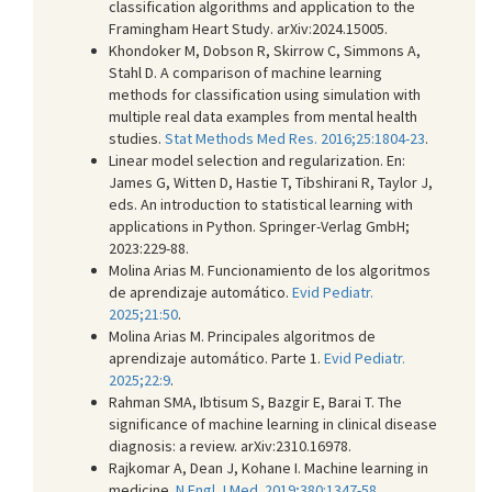
classification algorithms and application to the
Framingham Heart Study. arXiv:2024.15005.
Khondoker M, Dobson R, Skirrow C, Simmons A,
Stahl D. A comparison of machine learning
methods for classification using simulation with
multiple real data examples from mental health
studies.
Stat Methods Med Res. 2016;25:1804-23
.
Linear model selection and regularization. En:
James G, Witten D, Hastie T, Tibshirani R, Taylor J,
eds. An introduction to statistical learning with
applications in Python. Springer-Verlag GmbH;
2023:229-88.
Molina Arias M. Funcionamiento de los algoritmos
de aprendizaje automático.
Evid Pediatr.
2025;21:50
.
Molina Arias M. Principales algoritmos de
aprendizaje automático. Parte 1.
Evid Pediatr.
2025;22:9
.
Rahman SMA, Ibtisum S, Bazgir E, Barai T. The
significance of machine learning in clinical disease
diagnosis: a review. arXiv:2310.16978.
Rajkomar A, Dean J, Kohane I. Machine learning in
medicine.
N Engl J Med. 2019;380:1347-58
.