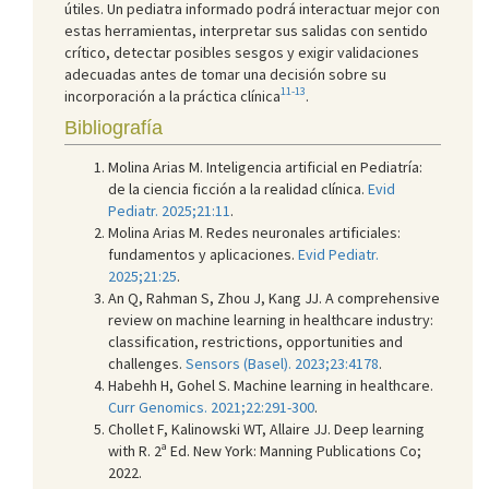
útiles. Un pediatra informado podrá interactuar mejor con
estas herramientas, interpretar sus salidas con sentido
crítico, detectar posibles sesgos y exigir validaciones
adecuadas antes de tomar una decisión sobre su
11-13
incorporación a la práctica clínica
.
Bibliografía
Molina Arias M. Inteligencia artificial en Pediatría:
de la ciencia ficción a la realidad clínica.
Evid
Pediatr. 2025;21:11
.
Molina Arias M. Redes neuronales artificiales:
fundamentos y aplicaciones.
Evid Pediatr.
2025;21:25
.
An Q, Rahman S, Zhou J, Kang JJ. A comprehensive
review on machine learning in healthcare industry:
classification, restrictions, opportunities and
challenges.
Sensors (Basel). 2023;23:4178
.
Habehh H, Gohel S. Machine learning in healthcare.
Curr Genomics. 2021;22:291-300
.
Chollet F, Kalinowski WT, Allaire JJ. Deep learning
with R. 2ª Ed. New York: Manning Publications Co;
2022.