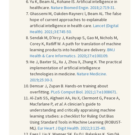
Yu K, Beam AL, Kohane IS. Artificial intelligence in
healthcare.
Nature Biomed Engin. 2018;2:719-31
.
Ghassemi M, Oakden-Raynerc l, Beam AL. The false
hope of current approaches to explainable
artificial intelligence in health care.
Lancet (Digital
Health). 2021;3:E745-50.
Sendak M, D’Arcy J, Kashyap S, Gao M, Nichols M,
Corey K, Ratliff W. A path for translation of machine
learning products into healthcare delivery.
BMJ
Health & Care Informatics. 2020;27:e100109
.
He J, Baxter SL, Xu J, Zhou X, Zhang K. The practical
implementation of artificial intelligence
technologies in medicine.
Nature Medicine.
2019;25:30-3
.
Demsar J, Zupan B. Hands-on training about
overfitting.
PLoS Comput Biol. 2021;17:e1008671
.
Al-Zaiti SS, Alghwiri AA, Hu X, Clermont G, Peace A,
Macfarlane P,
et al.
A clinician’s guide to
understanding and critically appraising machine
learning studies: a checklist for Ruling Out Bias
Using Standard Tools in Machine Learning (ROBUST-
ML).
Eur Heart J Digit Health. 2022;3:125-40
.
Faes l, Liu X, Wagner SK, Fu DJ, Balaskas K, Sim DA,