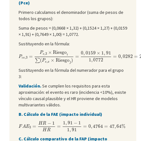
(Pce)
Primero calculamos el denominador (suma de pesos de
todos los grupos):
Suma de pesos = (0,0668 × 1,32) + (0,1524 × 1,27) + (0,0159
× 1,91) + (0,7649 × 1,00) = 1,0772.
Sustituyendo en la fórmula:
P
c
e
,
3
=
P
e
,
3
×
Riesgo
i
∑
(
P
e
,
x
×
Riesgo
j
)
=
0
,
0159
×
1
,
91
1
,
0772
=
0
,
×
Riesgo
0
,
0159
×
1
,
91
P
,
3
e
i
=
=
=
0
,
0282
=
P
,
3
c
e
1
,
0772
(
×
Riesgo
)
∑
P
,
e
x
j
Sustituyendo en la fórmula del numerador para el grupo
3:
Validación.
Se cumplen los requisitos para esta
aproximación: el evento es raro (incidencia <10%), existe
vínculo causal plausible y el HR proviene de modelos
multivariantes válidos.
B. Cálculo de la FAE (impacto individual)
F
A
E
3
=
H
R
−
1
H
R
=
1
,
91
−
1
1
,
91
=
0
,
4764
=
47
,
64
%
1
,
91
−
1
−
1
H
R
=
=
=
0
,
4764
=
47
,
64
%
F
A
E
3
1
,
91
H
R
C. Cálculo comparativo de la FAP (impacto