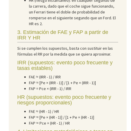
HR (riesgo instantáneo): en cualquier segundo de
la carrera, dado que el coche sigue funcionando,
un Ferrari tiene el doble de probabilidad de
romperse en el siguiente segundo que un Ford. El
HR es 2.
3. Estimación de FAE y FAP a partir de
IRR Y HR
Si se cumplen los supuestos, basta con sustituir en las
fórmulas el RR por la medida que se quiera aproximar.
IRR (supuestos: evento poco frecuente y
tasas estables)
FAE ≈ (IRR - 1) / IRR
FAP ≈ [Pe × (IRR - 1)] / [1 + Pe × (IRR - 1)]
FAP = Pce × (IRR - 1) / IRR
HR (supuestos: evento poco frecuente y
riesgos proporcionales)
FAE ≈ (HR - 1) / HR
FAP ≈ [Pe × (HR - 1)] / [1 + Pe × (HR - 1)]
FAP ≈ Pce × (HR - 1) / HR