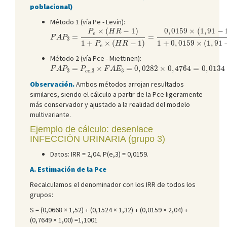
poblacional)
Método 1 (vía Pe - Levin):
F
A
P
3
=
P
e
×
(
H
R
−
1
)
1
+
P
e
×
(
H
R
−
1
)
=
0
,
0159
×
(
1
,
91
−
1
)
1
+
0
,
0
×
(
−
1
)
0
,
0159
×
(
1
,
91
−
P
H
R
e
=
=
F
A
P
3
1
+
×
(
−
1
)
1
+
0
,
0159
×
(
1
,
91
P
H
R
e
Método 2 (vía Pce - Miettinen):
F
A
P
3
=
P
c
e
,
3
×
F
A
E
3
=
0
,
0282
×
0
,
4764
=
0
,
0134
=
1
,
34
%
=
×
=
0
,
0282
×
0
,
4764
=
0
,
0134
F
A
P
P
F
A
E
3
,
3
3
c
e
Observación.
Ambos métodos arrojan resultados
similares, siendo el cálculo a partir de la Pce ligeramente
más conservador y ajustado a la realidad del modelo
multivariante.
Ejemplo de cálculo: desenlace
INFECCIÓN URINARIA (grupo 3)
Datos: IRR = 2,04. P(e,3) = 0,0159.
A. Estimación de la Pce
Recalculamos el denominador con los IRR de todos los
grupos:
S = (0,0668 × 1,52) + (0,1524 × 1,32) + (0,0159 × 2,04) +
(0,7649 × 1,00) =1,1001