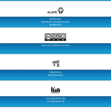
Avalado por:
Asociación Latinoamericana
de Pediatría
Licencias Creative Commons
Estamos en:
Epistemonikos
Una plataforma de:
Lúa Ediciones 3.0