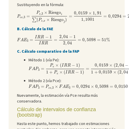
Sustituyendo en la fórmula:
P
c
e
,
3
=
P
e
,
3
×
Riesgo
i
∑
(
P
e
,
x
×
Riesgo
j
)
=
0
,
0159
×
1
,
91
1
,
1001
=
0
,
×
Riesgo
0
,
0159
×
1
,
91
P
,
3
e
i
=
=
=
0
,
0294
=
P
,
3
c
e
1
,
1001
(
×
Riesgo
)
∑
P
,
e
x
j
B. Cálculo de la FAE
F
A
E
3
=
I
R
R
−
1
I
R
R
=
2
,
04
−
1
2
,
04
=
0
,
5098
=
51
%
2
,
04
−
1
−
1
I
R
R
=
=
=
0
,
5098
=
51
%
F
A
E
3
2
,
04
I
R
R
C. Cálculo comparativo de la FAP
Método 1 (vía Pe):
F
A
P
3
=
P
e
×
(
I
R
R
−
1
)
1
+
P
e
×
(
I
R
R
−
1
)
=
0
,
0159
×
(
2
,
04
−
1
)
1
+
0
,
×
(
−
1
)
0
,
0159
×
(
2
,
04
−
P
I
R
R
e
=
=
F
A
P
3
1
+
×
(
−
1
)
1
+
0
,
0159
×
(
2
,
04
P
I
R
R
e
Método 2 (vía Pce):
F
A
P
3
=
P
c
e
,
3
×
F
A
E
3
=
0
,
0294
×
0
,
5098
=
0
,
0150
=
1
,
5
%
=
×
=
0
,
0294
×
0
,
5098
=
0
,
0150
F
A
P
P
F
A
E
3
,
3
3
c
e
Nuevamente, la estimación vía Pce resulta más
conservadora.
Cálculo de intervalos de confianza
(bootstrap)
Hasta este punto, hemos trabajado con estimaciones