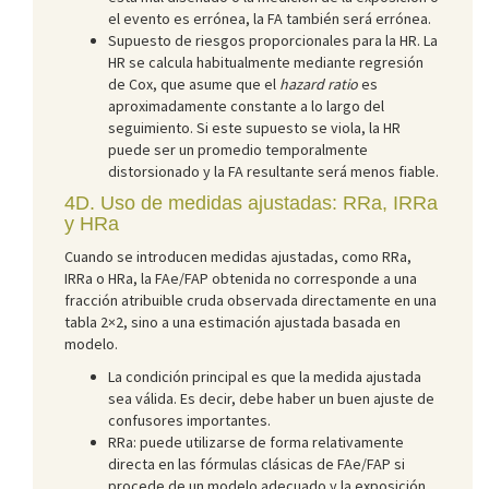
el evento es errónea, la FA también será errónea.
Supuesto de riesgos proporcionales para la HR. La
HR se calcula habitualmente mediante regresión
de Cox, que asume que el
hazard ratio
es
aproximadamente constante a lo largo del
seguimiento. Si este supuesto se viola, la HR
puede ser un promedio temporalmente
distorsionado y la FA resultante será menos fiable.
4D. Uso de medidas ajustadas: RRa, IRRa
y HRa
Cuando se introducen medidas ajustadas, como RRa,
IRRa o HRa, la FAe/FAP obtenida no corresponde a una
fracción atribuible cruda observada directamente en una
tabla 2×2, sino a una estimación ajustada basada en
modelo.
La condición principal es que la medida ajustada
sea válida. Es decir, debe haber un buen ajuste de
confusores importantes.
RRa: puede utilizarse de forma relativamente
directa en las fórmulas clásicas de FAe/FAP si
procede de un modelo adecuado y la exposición,