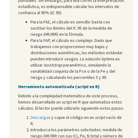
puntuales. Sin embargo, para una correcta interpretación
estadística, es indispensable calcular los intervalos de
confianza al 95% (IC 95).
Para la FAE, el cálculo es sencillo: basta con
sustituir los límites del IC 95 de la medida de
riesgo (HR/IRR) en la fórmula.
Para la FAP, el cálculo es complejo. Dado que
trabajamos con proporciones muy bajas y
distribuciones asimétricas, los métodos estándar
pueden introducir sesgos. La solución óptima es
utilizar
bootstrap
paramétrico, simulando la
variabilidad conjunta de la Pce o de la Pe y del
riesgo y calculando los percentiles 5 y 95.
Herramienta automatizada (
script
en R)
Debido a la complejidad matemática de este proceso,
hemos desarrollado un
script
en R que automatiza estos
cálculos. El lector puede utilizarlo siguiendo estos pasos:
Descargue
y copie el código en un
script
vacío de
R.
Introduzca los parámetros solicitados: medida de
riesgo (HR/IRR con sus IC), Pe, N total y número de