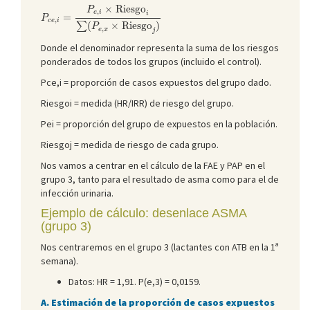
P
c
e
,
i
=
P
e
,
i
×
Riesgo
i
∑
(
P
e
,
x
×
Riesgo
j
)
×
Riesgo
P
,
e
i
i
=
P
,
c
e
i
(
×
Riesgo
)
∑
P
,
e
x
j
Donde el denominador representa la suma de los riesgos
ponderados de todos los grupos (incluido el control).
Pce,i = proporción de casos expuestos del grupo dado.
Riesgoi = medida (HR/IRR) de riesgo del grupo.
Pei = proporción del grupo de expuestos en la población.
Riesgoj = medida de riesgo de cada grupo.
Nos vamos a centrar en el cálculo de la FAE y PAP en el
grupo 3, tanto para el resultado de asma como para el de
infección urinaria.
Ejemplo de cálculo: desenlace ASMA
(grupo 3)
Nos centraremos en el grupo 3 (lactantes con ATB en la 1ª
semana).
Datos: HR = 1,91. P(e,3) = 0,0159.
A. Estimación de la proporción de casos expuestos