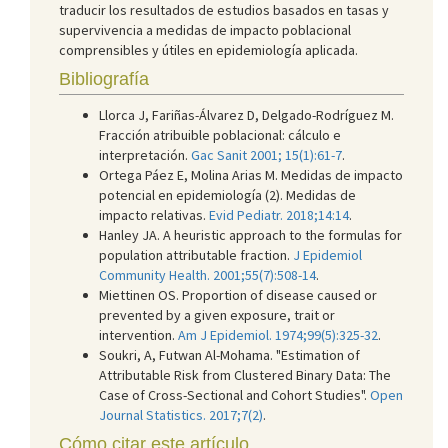
traducir los resultados de estudios basados en tasas y
supervivencia a medidas de impacto poblacional
comprensibles y útiles en epidemiología aplicada.
Bibliografía
Llorca J, Fariñas-Álvarez D, Delgado-Rodríguez M.
Fracción atribuible poblacional: cálculo e
interpretación.
Gac Sanit 2001; 15(1):61-7
.
Ortega Páez E, Molina Arias M. Medidas de impacto
potencial en epidemiología (2). Medidas de
impacto relativas.
Evid Pediatr. 2018;14:14
.
Hanley JA. A heuristic approach to the formulas for
population attributable fraction.
J Epidemiol
Community Health. 2001;55(7):508-14
.
Miettinen OS. Proportion of disease caused or
prevented by a given exposure, trait or
intervention.
Am J Epidemiol. 1974;99(5):325-32
.
Soukri, A, Futwan Al-Mohama. "Estimation of
Attributable Risk from Clustered Binary Data: The
Case of Cross-Sectional and Cohort Studies".
Open
Journal Statistics. 2017;7(2)
.
Cómo citar este artículo