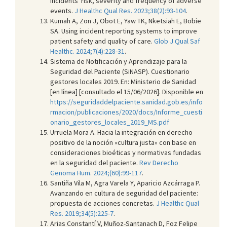
incidents' risk, severity and frequency of adverse
events.
J Healthc Qual Res. 2023;38(2):93-104
.
Kumah A, Zon J, Obot E, Yaw TK, Nketsiah E, Bobie
SA. Using incident reporting systems to improve
patient safety and quality of care.
Glob J Qual Saf
Healthc. 2024;7(4):228-31
.
Sistema de Notificación y Aprendizaje para la
Seguridad del Paciente (SiNASP). Cuestionario
gestores locales 2019. En: Ministerio de Sanidad
[en línea] [consultado el 15/06/2026]. Disponible en
https://seguridaddelpaciente.sanidad.gob.es/info
rmacion/publicaciones/2020/docs/Informe_cuesti
onario_gestores_locales_2019_MS.pdf
Urruela Mora A. Hacia la integración en derecho
positivo de la noción «cultura justa» con base en
consideraciones bioéticas y normativas fundadas
en la seguridad del paciente.
Rev Derecho
Genoma Hum. 2024;(60):99-117
.
Santiña Vila M, Agra Varela Y, Aparicio Azcárraga P.
Avanzando en cultura de seguridad del paciente:
propuesta de acciones concretas.
J Healthc Qual
Res. 2019;34(5):225-7
.
Arias Constantí V, Muñoz-Santanach D, Foz Felipe