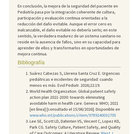
En conclusión, la mejora de la seguridad del paciente en
Pediatría pasa por la integración coherente de cultura,
participación y evaluación continua orientadas a la
reducción del daño evitable. Aunque el error cero es
inalcanzable, el daño evitable no debería serlo; en este
sentido, la verdadera madurez de un sistema sanitario no
reside en la ausencia de fallos, sino en su capacidad para
aprender de ellos y transformarlos en oportunidades de
mejora continua.
Bibliografía
Suárez Cabezas S, Llerena Santa Cruz E. Urgencias
pediátricas e incidentes de seguridad: cuando
menos es más. Evid Pediatr. 2026;22:19.
World Health Organization. Global patient safety
action plan 2021-2030: towards eliminating
avoidable harm in health care. Geneva: WHO; 2021
[en línea] [consultado el 15/06/2026]. Disponible en
www.who.int/publications/i/item/9789240032705
Lee SE, Scott LD, Dahinten VS, Vincent C, Lopez KD,
Park CG. Safety Culture, Patient Safety, and Quality
of Care Outcomes: A Literature Review.
West J