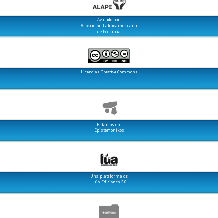
Avalado por:
Asociación Latinoamericana
de Pediatría
Licencias Creative Commons
Estamos en:
Epistemonikos
Una plataforma de:
Lúa Ediciones 3.0