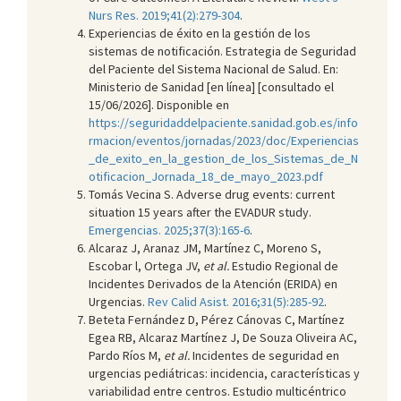
Nurs Res. 2019;41(2):279-304
.
Experiencias de éxito en la gestión de los
sistemas de notificación. Estrategia de Seguridad
del Paciente del Sistema Nacional de Salud. En:
Ministerio de Sanidad [en línea] [consultado el
15/06/2026]. Disponible en
https://seguridaddelpaciente.sanidad.gob.es/info
rmacion/eventos/jornadas/2023/doc/Experiencias
_de_exito_en_la_gestion_de_los_Sistemas_de_N
otificacion_Jornada_18_de_mayo_2023.pdf
Tomás Vecina S. Adverse drug events: current
situation 15 years after the EVADUR study.
Emergencias. 2025;37(3):165-6
.
Alcaraz J, Aranaz JM, Martínez C, Moreno S,
Escobar l, Ortega JV,
et al.
Estudio Regional de
Incidentes Derivados de la Atención (ERIDA) en
Urgencias.
Rev Calid Asist. 2016;31(5):285-92
.
Beteta Fernández D, Pérez Cánovas C, Martínez
Egea RB, Alcaraz Martínez J, De Souza Oliveira AC,
Pardo Ríos M,
et al.
Incidentes de seguridad en
urgencias pediátricas: incidencia, características y
variabilidad entre centros. Estudio multicéntrico