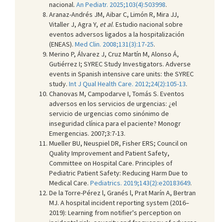
nacional.
An Pediatr. 2025;103(4):503998
.
Aranaz-Andrés JM, Aibar C, Limón R, Mira JJ,
Vitaller J, Agra Y,
et al
. Estudio nacional sobre
eventos adversos ligados a la hospitalización
(ENEAS).
Med Clin. 2008;131(3):17-25
.
Merino P, Álvarez J, Cruz Martín M, Alonso Á,
Gutiérrez I; SYREC Study Investigators. Adverse
events in Spanish intensive care units: the SYREC
study.
Int J Qual Health Care. 2012;24(2):105-13
.
Chanovas M, Campodarve I, Tomás S. Eventos
adversos en los servicios de urgencias: ¿el
servicio de urgencias como sinónimo de
inseguridad clínica para el paciente? Monogr
Emergencias. 2007;3:7-13.
Mueller BU, Neuspiel DR, Fisher ERS; Council on
Quality Improvement and Patient Safety,
Committee on Hospital Care. Principles of
Pediatric Patient Safety: Reducing Harm Due to
Medical Care.
Pediatrics. 2019;143(2):e20183649
.
De la Torre-Pérez l, Granés l, Prat Marín A, Bertran
MJ. A hospital incident reporting system (2016–
2019): Learning from notifier's perception on