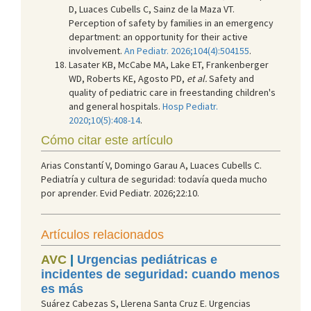
D, Luaces Cubells C, Sainz de la Maza VT.
Perception of safety by families in an emergency
department: an opportunity for their active
involvement.
An Pediatr. 2026;104(4):504155
.
Lasater KB, McCabe MA, Lake ET, Frankenberger
WD, Roberts KE, Agosto PD,
et al.
Safety and
quality of pediatric care in freestanding children's
and general hospitals.
Hosp Pediatr.
2020;10(5):408-14
.
Cómo citar este artículo
Arias Constantí V, Domingo Garau A, Luaces Cubells C.
Pediatría y cultura de seguridad: todavía queda mucho
por aprender. Evid Pediatr. 2026;22:10.
Artículos relacionados
AVC
|
Urgencias pediátricas e
incidentes de seguridad: cuando menos
es más
Suárez Cabezas S, Llerena Santa Cruz E. Urgencias