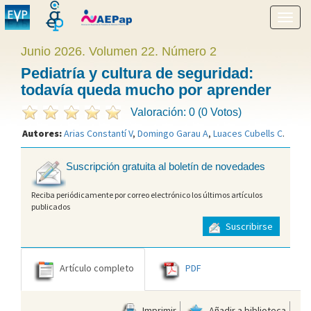
Mostr
menú
Junio 2026. Volumen 22. Número 2
Pediatría y cultura de seguridad:
todavía queda mucho por aprender
Valoración: 0 (0 Votos)
Autores:
Arias Constantí V
,
Domingo Garau A
,
Luaces Cubells C
.
Suscripción gratuita al boletín de novedades
Reciba periódicamente por correo electrónico los últimos artículos
publicados
Suscribirse
Artículo completo
PDF
Imprimir
Añadir a biblioteca