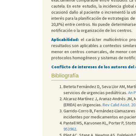
exactamente comparable entre estudios. La cl
cautela. En este estudio, la incidencia globa
ocasionó daño al paciente o incrementó la uti
interés para la planificación de estrategias de 
20,8%) entre centros. No puede determinarse si
notificación o la organización de los centros.
Aplicabilidad:
el carácter multicéntrico pro
resultados son aplicables a contextos similar
menor en centros comarcales, de menor compl
protocolos homogéneos y sistemas de notifica
Conflicto de intereses de los autores del
Bibliografía
Beteta Fernández D, Seva Llor AM, Martín
servicios de urgencias pediátricas.
An P
Alcaraz-Martínez J, Aranaz-Andrés JM, M
(ERIDA) en Urgencias.
Rev Calid Asist. 2
Garrido-Corro B, Fernández-Llamazares C
incidentes por medicamentos en pacient
Pantell MS, Karvonen KL, Porter P, Stott
953962
.
Plint AC, Stang A, Newton AS, Dalgleish