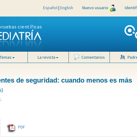
Español
|
English
Nuevo usuario
Identi
pruebas científicas
Temas
La revista
Comentarios
Padr
dentes de seguridad: cuando menos es más
s)
E
.
PDF