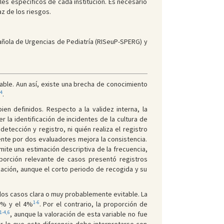
ales específicos de cada institución. Es necesario
z de los riesgos.
añola de Urgencias de Pediatría (RISeuP-SPERG) y
able. Aun así, existe una brecha de conocimiento
-4
.
en definidos. Respecto a la validez interna, la
 la identificación de incidentes de la cultura de
etección y registro, ni quién realiza el registro
iente por dos evaluadores mejora la consistencia.
mite una estimación descriptiva de la frecuencia,
oporción relevante de casos presentó registros
ización, aunque el corto periodo de recogida y su
e los casos clara o muy probablemente evitable. La
1-6
,3% y el 4%
. Por el contrario, la proporción de
1-4,6
, aunque la valoración de esta variable no fue