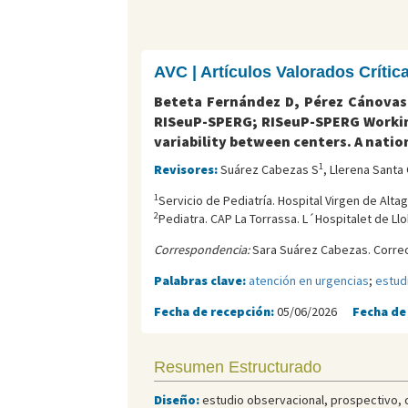
AVC | Artículos Valorados Críti
Beteta Fernández D, Pérez Cánovas 
RISeuP-SPERG; RISeuP-SPERG Working
variability between centers. A natio
1
Revisores:
Suárez Cabezas S
, Llerena Santa 
1
Servicio de Pediatría. Hospital Virgen de Alta
2
Pediatra. CAP La Torrassa. L´Hospitalet de Llo
Correspondencia:
Sara Suárez Cabezas. Correo
Palabras clave:
atención en urgencias
;
estud
Fecha de recepción:
05/06/2026
Fecha de
Resumen Estructurado
Diseño:
estudio observacional, prospectivo, d