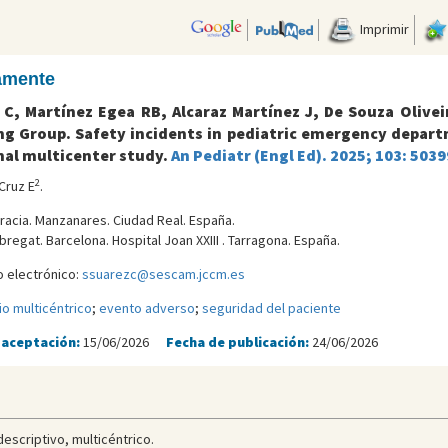
Imprimir
camente
C, Martínez Egea RB, Alcaraz Martínez J, De Souza Olivei
 Group. Safety incidents in pediatric emergency departm
nal multicenter study.
An Pediatr (Engl Ed). 2025; 103: 503
2
Cruz E
.
gracia. Manzanares. Ciudad Real. España.
bregat. Barcelona. Hospital Joan XXIII . Tarragona. España.
 electrónico:
ssuarezc@sescam.jccm.es
io multicéntrico
;
evento adverso
;
seguridad del paciente
 aceptación:
15/06/2026
Fecha de publicación:
24/06/2026
escriptivo, multicéntrico.