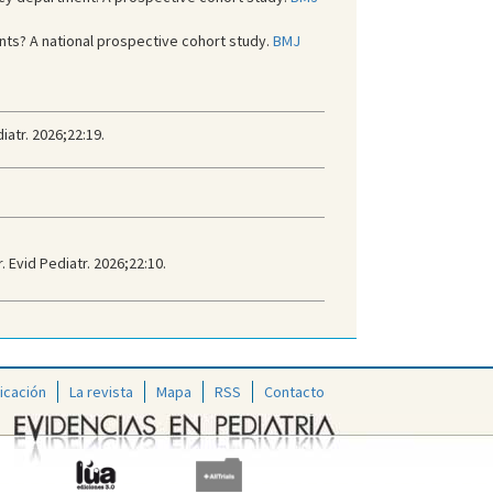
ts? A national prospective cohort study.
BMJ
atr. 2026;22:19.
 Evid Pediatr. 2026;22:10.
icación
La revista
Mapa
RSS
Contacto