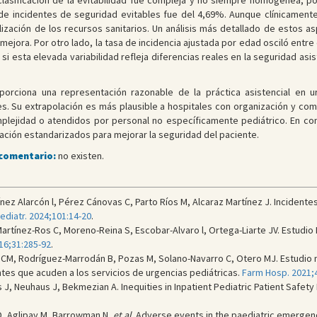
asificación de la evitabilidad fue compleja y no siempre homogénea, po
l de incidentes de seguridad evitables fue del 4,69%. Aunque clínicamente
lización de los recursos sanitarios. Un análisis más detallado de estos a
mejora. Por otro lado, la tasa de incidencia ajustada por edad osciló entre e
 esta elevada variabilidad refleja diferencias reales en la seguridad asist
porciona una representación razonable de la práctica asistencial en u
es. Su extrapolación es más plausible a hospitales con organización y comp
ejidad o atendidos por personal no específicamente pediátrico. En conj
ción estandarizados para mejorar la seguridad del paciente.
 comentario:
no existen.
ez Alarcón l, Pérez Cánovas C, Parto Ríos M, Alcaraz Martínez J. Incidentes
ediatr. 2024;101:14-20
.
artínez-Ros C, Moreno-Reina S, Escobar-Alvaro l, Ortega-Liarte JV. Estudio
016;31:285-92
.
M, Rodríguez-Marrodán B, Pozas M, Solano-Navarro C, Otero MJ. Estudio mul
es que acuden a los servicios de urgencias pediátricas.
Farm Hosp. 2021;
s J, Neuhaus J, Bekmezian A. Inequities in Inpatient Pediatric Patient Safet
 D, Aglipay M, Barrowman N,
et al
. Adverse events in the paediatric emerge