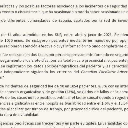
terísticas y los posibles factores asociados a los incidentes de seguridad
 evento o circunstancia que ha ocasionado o podría haber ocasionado un d
 de diferentes comunidades de España, captados por la red de investi
e 14 años atendidos en los SUP, entre abril y junio de 2021. Se iden
e 1056 niños. Se incluyeron pacientes mediante un muestreo por oportu
o recibieron atención efectiva o cuya información no pudo completarse du
s fue realizada en dos fases por personal previamente formado en segurid
 seguimiento a los siete días, por vía telefónica o presencial si el pacien
se registraron los datos sociodemográficos del paciente y las característ
a independiente siguiendo los criterios del
Canadian Paediatric Adver
e”.
 de incidentes de seguridad fue de 90 en 1054 pacientes, 8,5% con un inter
de aspecto organizativo y de gestión (23%), seguidos de fallos en la com
% de los casos no fue posible identificar el factor causal debido a regist
encias significativas entre hospitales (variabilidad entre el 1,6% y el 15,
as al analizar por turnos de trabajo, por gravedad clínica del paciente, po
 clara de evitabilidad.
gencias pediátricas son frecuentes y en parte evitables. La variabilidad ob