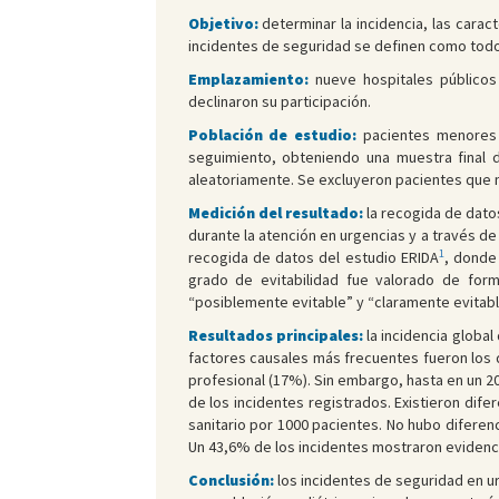
Objetivo:
determinar la incidencia, las carac
incidentes de seguridad se definen como todo
Emplazamiento:
nueve hospitales públicos
declinaron su participación.
Población de estudio:
pacientes menores d
seguimiento, obteniendo una muestra final d
aleatoriamente. Se excluyeron pacientes que n
Medición del resultado:
la recogida de dato
durante la atención en urgencias y a través de
1
recogida de datos del estudio ERIDA
, donde 
grado de evitabilidad fue valorado de form
“posiblemente evitable” y “claramente evitabl
Resultados principales:
la incidencia global
factores causales más frecuentes fueron los 
profesional (17%). Sin embargo, hasta en un 20
de los incidentes registrados. Existieron difer
sanitario por 1000 pacientes. No hubo diferenci
Un 43,6% de los incidentes mostraron evidencia
Conclusión:
los incidentes de seguridad en ur