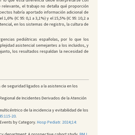
r lo que esta diferencia debe interpretarse con
 relevante, el trabajo no detalla qué proporción
spectos habría aportado información adicional de
l 1,6% (IC 95: 0,1 a 3,1%) y el 15,5% (IC 95: 10,2 a
encial, en los sistemas de registro, la cultura de
rgencias pediátricas españolas, por lo que los
lejidad asistencial semejantes a los incluidos, y
unto, los resultados respaldan la necesidad de
 de seguridad ligados a la asistencia en los
 Regional de Incidentes Derivados de la Atención
ticéntrico de la incidencia y evitabilidad de los
45:115-20
.
y Events by Category.
Hosp Pediatr. 2024;14:
ncy department: A prospective cohort study.
BMJ