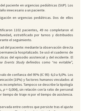
 del paciente en urgencias pediátricas (SUP). Los
año innecesario a un paciente.
gación en urgencias pediátricas. Dos de ellos
tificaron 1102 pacientes, 49 no completaron el
nidad, estratificado por turnos y distribuidos
rante el seguimiento.
ad del paciente: mediante la observación directa
te permanecía hospitalizado. Se usó el cuaderno de
icas del episodio asistencial y del incidente. El
se Events Study
definidos como “no evitable”,
valo de confianza del 95% (IC 95): 6,0 a 9,0%. Los
unicación (18%) y factores humanos vinculados al
ros incompletos. Tampoco se describe la tipología
5%,
p
= 0,004), sin relación con la ratio de personal
r tiempo de triaje ni por el tiempo de asistencia.
servada entre centros que persiste tras el ajuste