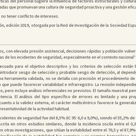
ticas del personal sugiere la influencia de factores estructurales y cultur
adas que promuevan una cultura de seguridad proactiva y una gestión efica
 no tener conflicto de intereses.
ón, edición 2019, otorgada por la Red de Investigación de la Sociedad Esp
, con elevada presión asistencial, decisiones rápidas y población vulner
1
icas de los incidentes de seguridad, especialmente en el contexto nacional
cuado para el objetivo descriptivo y los criterios de selección están bi
 introducir sesgo de selección y probable sesgo de detección, al depender
a herramienta validada, no se detalla con precisión el procedimiento de d
lo que puede favorecer variabilidad e infrarregistro. La revisión independ
, pero incluye análisis inferenciales no previstos. El tamaño muestral per
encia. El análisis del tipo específico de errores es limitado y una pr
uanto a la validez externa, el carácter multicéntrico favorece la general
esentatividad de la actividad habitual.
incidentes de seguridad fue del 8,5% (IC 95: 6,0 a 9,0%), siendo el 55,2% d
crita en otros estudios similares, donde la incidencia oscila entre el 0
en otras investigaciones, que sitúan la evitabilidad entre el 76,5 y el 87,9%