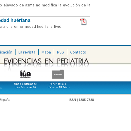
go elevado de asma no modifica la evolución de la
medad huérfana
 para una enfermedad huérfana Evid
icación
La revista
Mapa
RSS
Contacto
Una plataforma de:
Adheridos a la
Lúa Ediciones 3.0
iniciativa All Trials
os
 España
ISSN | 1885-7388