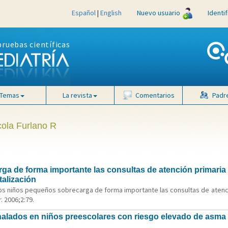
Español
|
English
Nuevo usuario
Identi
pruebas científicas
Temas
La revista
Comentarios
Padr
cola Furlano R
a de forma importante las consultas de atención primaria y
alización
 los niños pequeños sobrecarga de forma importante las consultas de atenc
. 2006;2:79.
nhalados en niños preescolares con riesgo elevado de asma 