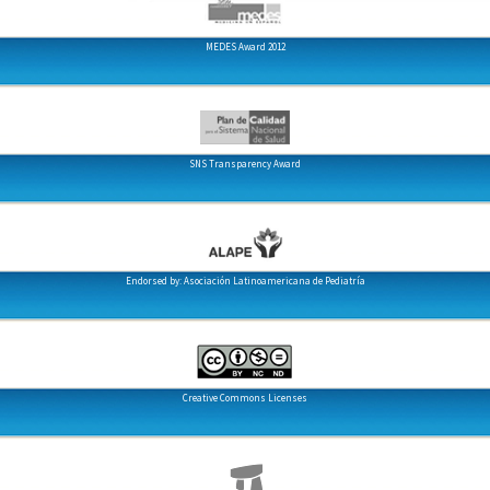
MEDES Award 2012
SNS Transparency Award
Endorsed by: Asociación Latinoamericana de Pediatría
Creative Commons Licenses