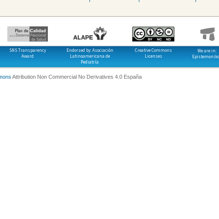
SNS Transparency
Endorsed by: Asociación
Creative Commons
We are in:
Award
Latinoamericana de
Licenses
Epistemonik
Pediatría
mons
Attribution Non Commercial No Derivatives 4.0 España