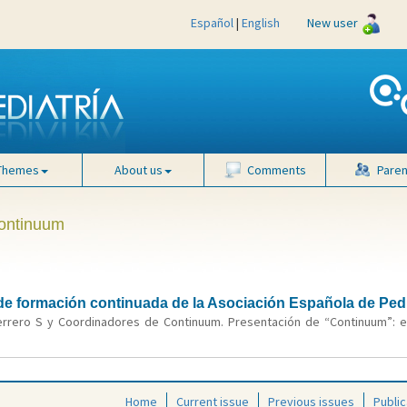
Español
|
English
New user
Themes
About us
Comments
Paren
Continuum
de formación continuada de la Asociación Española de Pedi
errero S y Coordinadores de Continuum. Presentación de “Continuum”: el
Home
Current issue
Previous issues
Public