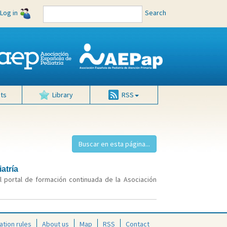
Log in
Search
ts
Library
RSS
atría
 portal de formación continuada de la Asociación
ation rules
About us
Map
RSS
Contact