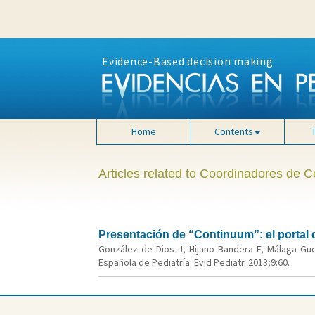
Evidence-Based decision making
Home
Contents
Articles related to Coordinadores de 
Presentación de “Continuum”: el portal 
González de Dios J, Hijano Bandera F, Málaga Gu
Española de Pediatría. Evid Pediatr. 2013;9:60.