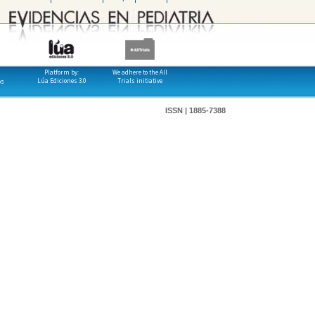
Platform by:
We adhere to the All
Lúa Ediciones 3.0
Trials initiative
os
ISSN | 1885-7388