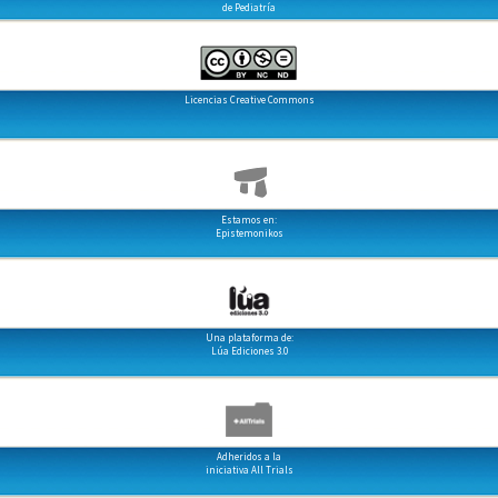
de Pediatría
Licencias Creative Commons
Estamos en:
Epistemonikos
Una plataforma de:
Lúa Ediciones 3.0
Adheridos a la
iniciativa All Trials