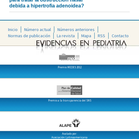
debida a hipertrofia adenoidea?
Inicio
Número actual
Números anteriores
Normas de publicación
La revista
Mapa
RSS
Contacto
Premio MEDES 2012
Premio a la transparencia del SNS
Avalado por:
Asociación Latinoamericana