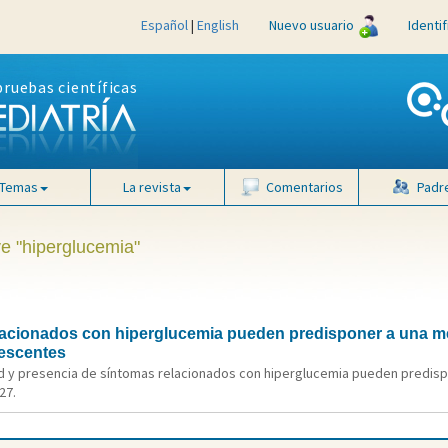
Español
|
English
Nuevo usuario
Identi
pruebas científicas
Temas
La revista
Comentarios
Padr
ve "hiperglucemia"
lacionados con hiperglucemia pueden predisponer a una me
lescentes
ad y presencia de síntomas relacionados con hiperglucemia pueden predispo
27.