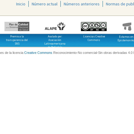
Inicio
Número actual
Números anteriores
Normas de publ
Premio a la
Avalado por:
Licencias Creative
Estamos en:
transparencia del
Asociación
Commons
Epistemonik
SNS
Latinoamericana
de Pediatría
es de la licencia
Creative Commons
Reconocimiento-No comercial-Sin obras derivadas 4.0