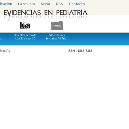
icación
La revista
Mapa
RSS
Contacto
Una plataforma de:
Adheridos a la
Lúa Ediciones 3.0
iniciativa All Trials
os
 España
ISSN | 1885-7388