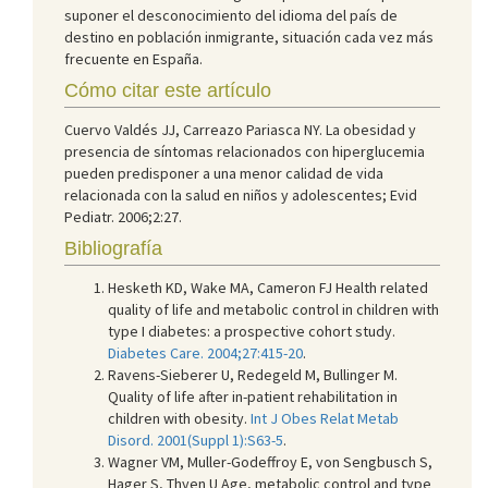
suponer el desconocimiento del idioma del país de
destino en población inmigrante, situación cada vez más
frecuente en España.
Cómo citar este artículo
Cuervo Valdés JJ, Carreazo Pariasca NY. La obesidad y
presencia de síntomas relacionados con hiperglucemia
pueden predisponer a una menor calidad de vida
relacionada con la salud en niños y adolescentes; Evid
Pediatr. 2006;2:27.
Bibliografía
Hesketh KD, Wake MA, Cameron FJ Health related
quality of life and metabolic control in children with
type I diabetes: a prospective cohort study.
Diabetes Care. 2004;27:415-20
.
Ravens-Sieberer U, Redegeld M, Bullinger M.
Quality of life after in-patient rehabilitation in
children with obesity.
Int J Obes Relat Metab
Disord. 2001(Suppl 1):S63-5
.
Wagner VM, Muller-Godeffroy E, von Sengbusch S,
Hager S, Thyen U Age, metabolic control and type