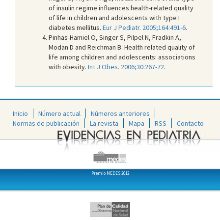
of insulin regime influences health-related quality
of life in children and adolescents with type I
diabetes mellitus.
Eur J Pediatr. 2005;164:491-6
.
Pinhas-Hamiel O, Singer S, Pilpel N, Fradkin A,
Modan D and Reichman B. Health related quality of
life among children and adolescents: associations
with obesity.
Int J Obes. 2006;30:267-72
.
Inicio
Número actual
Números anteriores
Normas de publicación
La revista
Mapa
RSS
Contacto
Premio MEDES 2012