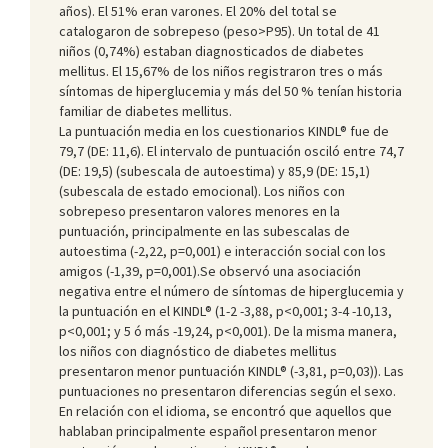
años). El 51% eran varones. El 20% del total se
catalogaron de sobrepeso (peso>P95). Un total de 41
niños (0,74%) estaban diagnosticados de diabetes
mellitus. El 15,67% de los niños registraron tres o más
síntomas de hiperglucemia y más del 50 % tenían historia
familiar de diabetes mellitus.
La puntuación media en los cuestionarios KINDL® fue de
79,7 (DE: 11,6). El intervalo de puntuación osciló entre 74,7
(DE: 19,5) (subescala de autoestima) y 85,9 (DE: 15,1)
(subescala de estado emocional). Los niños con
sobrepeso presentaron valores menores en la
puntuación, principalmente en las subescalas de
autoestima (-2,22, p=0,001) e interacción social con los
amigos (-1,39, p=0,001).Se observó una asociación
negativa entre el número de síntomas de hiperglucemia y
la puntuación en el KINDL® (1-2 -3,88, p<0,001; 3-4 -10,13,
p<0,001; y 5 ó más -19,24, p<0,001). De la misma manera,
los niños con diagnóstico de diabetes mellitus
presentaron menor puntuación KINDL® (-3,81, p=0,03)). Las
puntuaciones no presentaron diferencias según el sexo.
En relación con el idioma, se encontró que aquellos que
hablaban principalmente español presentaron menor