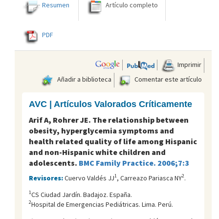
Resumen
Artículo completo
PDF
Imprimir
Añadir a biblioteca
Comentar este artículo
AVC | Artículos Valorados Críticamente
Arif A, Rohrer JE. The relationship between
obesity, hyperglycemia symptoms and
health related quality of life among Hispanic
and non-Hispanic white children and
adolescents.
BMC Family Practice. 2006;7:3
1
2
Revisores:
Cuervo Valdés JJ
, Carreazo Pariasca NY
.
1
CS Ciudad Jardín. Badajoz. España.
2
Hospital de Emergencias Pediátricas. Lima. Perú.