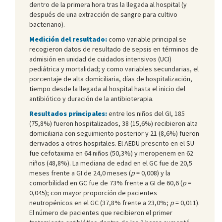
dentro de la primera hora tras la llegada al hospital (y
después de una extracción de sangre para cultivo
bacteriano).
Medición del resultado:
como variable principal se
recogieron datos de resultado de sepsis en términos de
admisión en unidad de cuidados intensivos (UCI)
pediátrica y mortalidad; y como variables secundarias, el
porcentaje de alta domiciliaria, días de hospitalización,
tiempo desde la llegada al hospital hasta el inicio del
antibiótico y duración de la antibioterapia.
Resultados principales:
entre los niños del GI, 185
(75,8%) fueron hospitalizados, 38 (15,6%) recibieron alta
domiciliaria con seguimiento posterior y 21 (8,6%) fueron
derivados a otros hospitales. El AEDU prescrito en el SU
fue cefotaxima en 64 niños (50,3%) y meropenem en 62
niños (48,8%). La mediana de edad en el GC fue de 20,5
meses frente a GI de 24,0 meses (
p
= 0,008) y la
comorbilidad en GC fue de 73% frente a GI de 60,6 (
p
=
0,045); con mayor proporción de pacientes
neutropénicos en el GC (37,8% frente a 23,0%;
p
= 0,011).
El número de pacientes que recibieron el primer