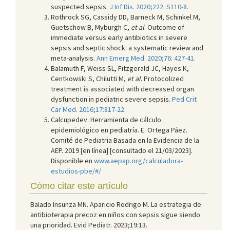
suspected sepsis.
J Inf Dis. 2020;222: S110-8.
Rothrock SG, Cassidy DD, Barneck M, Schinkel M,
Guetschow B, Myburgh C,
et al
. Outcome of
immediate versus early antibiotics in severe
sepsis and septic shock: a systematic review and
meta-analysis.
Ann Emerg Med. 2020;76: 427-41.
Balamuth F, Weiss SL, Fitzgerald JC, Hayes K,
Centkowski S, Chilutti M,
et al
. Protocolized
treatment is associated with decreased organ
dysfunction in pediatric severe sepsis.
Ped Crit
Car Med. 2016;17:817-22.
Calcupedev. Herramienta de cálculo
epidemiológico en pediatría. E. Ortega Páez.
Comité de Pediatria Basada en la Evidencia de la
AEP. 2019 [en línea] [consultado el 21/03/2023].
Disponible en
www.aepap.org/calculadora-
estudios-pbe/#/
Cómo citar este artículo
Balado Insunza MN. Aparicio Rodrigo M. La estrategia de
antibioterapia precoz en niños con sepsis sigue siendo
una prioridad. Evid Pediatr. 2023;19:13.