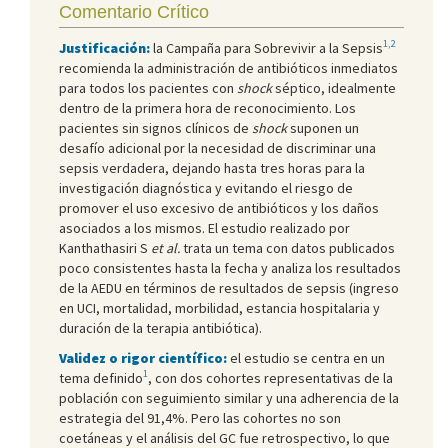
Comentario Crítico
1,2
Justificación:
la Campaña para Sobrevivir a la Sepsis
recomienda la administración de antibióticos inmediatos
para todos los pacientes con
shock
séptico, idealmente
dentro de la primera hora de reconocimiento. Los
pacientes sin signos clínicos de
shock
suponen un
desafío adicional por la necesidad de discriminar una
sepsis verdadera, dejando hasta tres horas para la
investigación diagnóstica y evitando el riesgo de
promover el uso excesivo de antibióticos y los daños
asociados a los mismos. El estudio realizado por
Kanthathasiri S
et al.
trata un tema con datos publicados
poco consistentes hasta la fecha y analiza los resultados
de la AEDU en términos de resultados de sepsis (ingreso
en UCI, mortalidad, morbilidad, estancia hospitalaria y
duración de la terapia antibiótica).
Validez o rigor científico:
el estudio se centra en un
1
tema definido
, con dos cohortes representativas de la
población con seguimiento similar y una adherencia de la
estrategia del 91,4%. Pero las cohortes no son
coetáneas y el análisis del GC fue retrospectivo, lo que