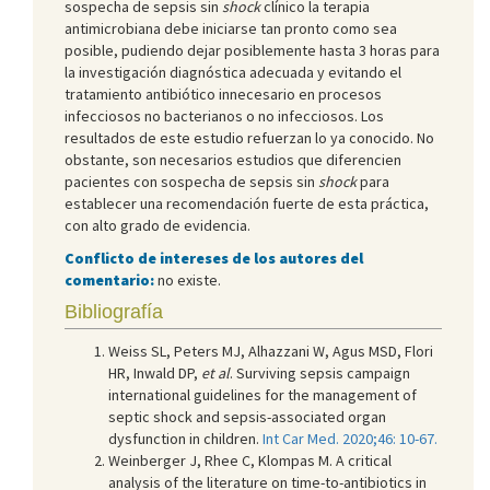
sospecha de sepsis sin
shock
clínico la terapia
antimicrobiana debe iniciarse tan pronto como sea
posible, pudiendo dejar posiblemente hasta 3 horas para
la investigación diagnóstica adecuada y evitando el
tratamiento antibiótico innecesario en procesos
infecciosos no bacterianos o no infecciosos. Los
resultados de este estudio refuerzan lo ya conocido. No
obstante, son necesarios estudios que diferencien
pacientes con sospecha de sepsis sin
shock
para
establecer una recomendación fuerte de esta práctica,
con alto grado de evidencia.
Conflicto de intereses de los autores del
comentario:
no existe.
Bibliografía
Weiss SL, Peters MJ, Alhazzani W, Agus MSD, Flori
HR, Inwald DP,
et al
. Surviving sepsis campaign
international guidelines for the management of
septic shock and sepsis-associated organ
dysfunction in children.
Int Car Med. 2020;46: 10-67.
Weinberger J, Rhee C, Klompas M. A critical
analysis of the literature on time-to-antibiotics in