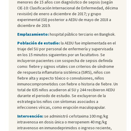
menores de 15 años con diagnóstico de sepsis (según
CIE-10: Clasificación Internacional de Enfermedad, décima
revisión) de enero a diciembre de 2017; y grupo
experimental (GI) posterior a AEDU de mayo de 2018 a
diciembre de 2019.
Emplazamiento:
hospital público terciario en Bangkok.
Población de estudio:
la AEDU fue implementada en el
triaje del SU por personal de enfermería y supervisada
en los 15 minutos siguientes por un facultativo. Se
incluyeron pacientes con sospecha de sepsis definida
como: fiebre y signos vitales con criterios de síndrome
de respuesta inflamatoria sistémica (SIRS), niños con
fiebre alta y aspecto tóxico o convulsiones, niños
inmunocomprometidos con fiebre o historia de fiebre. Un
total de 635 niños acudieron al SU y 244 recibieron AEDU
durante el periodo de estudio. Se excluyeron de la
estrategia los niños con síntomas asociados a
infecciones víricas, como erupción maculopapular.
Intervención:
se administró cefotaxima 100 mg/kg
intravenosa en dosis única o meropenem 40 mg/kg
intravenoso en inmunodeprimidos o ingreso reciente,