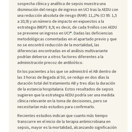
sospecha clínica y analítica de sepsis muestra una
disminución del riesgo de ingreso en UCI tras la AEDU con
una reducción absoluta de riesgo (RAR): 11,2% (CI 95: 1,5
a 20,9) y un número de impacto en expuestos a la
estrategia (NIEP): 8,9; es decir, de cada 9 niños con AEDU
se previene un ingreso en UCI
*
. Dadas las deficiencias
metodológicas comentadas en el apar­tado previo y que
no se encontró reducción de la mortali­dad, las
diferencias encontradas en el análisis multivariante
podrían deberse a otros factores di­ferentes a la
administración precoz de antibiótico.
En los pacientes a los que se administró el AB dentro de
las 3 horas de llegada al SU, se redujo en dos días la
duración total del tratamiento AB y tres días la duración
de la estancia hospitalaria. Estos resultados de sepsis
sugieren que la estrategia AEDU podría ser una medida
clínica relevante en la toma de decisiones, pero se
necesitarían más estudios para confirmarlo.
Recientes estudios indican que cuanto más tiempo
transcurre en el inicio de la terapia antimicrobiana en
sepsis, mayor es la mortalidad, alcanzando significación