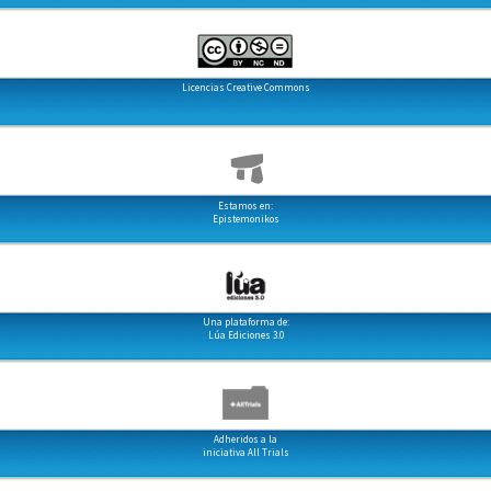
Licencias Creative Commons
Estamos en:
Epistemonikos
Una plataforma de:
Lúa Ediciones 3.0
Adheridos a la
iniciativa All Trials