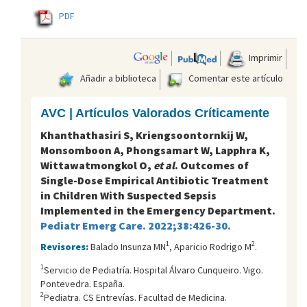
PDF
Imprimir
Añadir a biblioteca
Comentar este artículo
AVC | Artículos Valorados Críticamente
Khanthathasiri S, Kriengsoontornkij W,
Monsomboon A, Phongsamart W, Lapphra K,
Wittawatmongkol O,
et al
. Outcomes of
Single-Dose Empirical Antibiotic Treatment
in Children With Suspected Sepsis
Implemented in the Emergency Department.
Pediatr Emerg Care. 2022;38:426-30.
1
2
Revisores:
Balado Insunza MN
, Aparicio Rodrigo M
.
1
Servicio de Pediatría. Hospital Álvaro Cunqueiro. Vigo.
Pontevedra. España.
2
Pediatra. CS Entrevías. Facultad de Medicina.