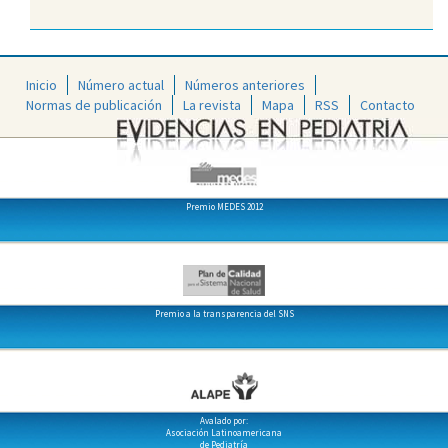
Inicio
Número actual
Números anteriores
Normas de publicación
La revista
Mapa
RSS
Contacto
Premio MEDES 2012
Premio a la transparencia del SNS
Avalado por:
Asociación Latinoamericana
de Pediatría