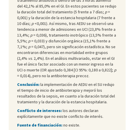
tratamiento antibiótico dentro de las 3 horas aumentó
del 42,1% al 85,0% en el GI. En estos pacientes se redujo
la duración total del tratamiento (5 frente a 7 días;
p
=
0,001) y la duración de la estancia hospitalaria (7 frente a
10 días;
p
<0,001). Así mismo, tras AEDU se observó una
tendencia a menor de admisiones en UCI (23,8% frente a
13,4%;
p
= 0,036), tratamiento inotrópico (13,5% frente a
5,5%;
p
= 0,033) y disfunción orgánica (15,1% frente a
7,1%;
p
= 0,047), pero sin significación estadística. No se
encontraron diferencias en mortalidad entre grupos
(2,4%
vs
. 2,4%). En el análisis multivariado, estar en el GI
fue el único factor asociado con un menor ingreso en la
UCI o muerte (OR ajustado 0,384 [CI 95%: 0,180 a 0,822];
p
= 0,014), pero no la antibioterapia precoz.
Conclusión:
la implementación de AEDU en el SU redujo
el tiempo de inicio de antibioterapia y mejoró los
resultados de la sepsis, en cuanto a la duración total del
tratamiento y la duración de la estancia hospitalaria.
Conflicto de intereses:
los autores declaran
explícitamente que no existe conflicto de interés.
Fuente de financiación:
no existe.