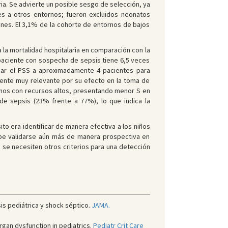
a. Se advierte un posible sesgo de selección, ya
es a otros entornos; fueron excluidos neonatos
ones. El 3,1% de la cohorte de entornos de bajos
la mortalidad hospitalaria en comparación con la
 paciente con sospecha de sepsis tiene 6,5 veces
plicar el PSS a aproximadamente 4 pacientes para
amente muy relevante por su efecto en la toma de
ornos con recursos altos, presentando menor S en
de sepsis (23% frente a 77%), lo que indica la
o era identificar de manera efectiva a los niños
debe validarse aún más de manera prospectiva en
se necesiten otros criterios para una detección
sis pediátrica y shock séptico.
JAMA.
rgan dysfunction in pediatrics.
Pediatr Crit Care