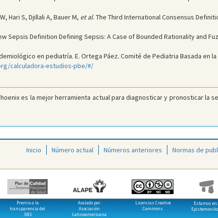
Hari S, Djillali A, Bauer M,
et al
. The Third International Consensus Definit
w Sepsis Definition Defining Sepsis: A Case of Bounded Rationality and Fu
miológico en pediatría. E. Ortega Páez. Comité de Pediatria Basada en la Ev
g/calculadora-estudios-pbe/#/
 Phoenix es la mejor herramienta actual para diagnosticar y pronosticar la s
Inicio
Número actual
Números anteriores
Normas de publ
Premio a la
Avalado por:
Licencias Creative
Estamos en:
transparencia del
Asociación
Commons
Epistemonik
SNS
Latinoamericana