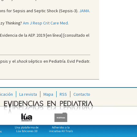
ions for Sepsis and Septic Shock (Sepsis-3).
JAMA.
zzy Thinking?
Am J Resp Crit Care Med.
idencia de la AEP. 2019 [en línea] [consultado el
epsis y el
shock
séptico en Pediatría. Evid Pediatr.
icación
La revista
Mapa
RSS
Contacto
Una plataforma de:
Adheridos a la
Lúa Ediciones 3.0
iniciativa All Trials
os