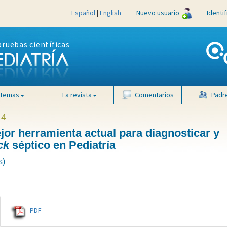
Español
|
English
Nuevo usuario
Identi
pruebas científicas
Temas
La revista
Comentarios
Padr
 4
jor herramienta actual para diagnosticar y
ck
séptico en Pediatría
s)
PDF