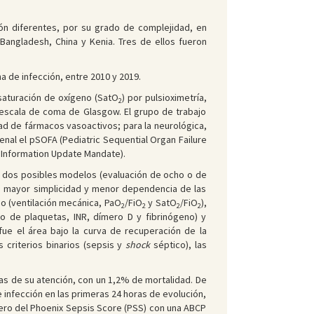
ión diferentes, por su grado de complejidad, en
 Bangladesh, China y Kenia. Tres de ellos fueron
 de infección, entre 2010 y 2019.
 saturación de oxígeno (SatO
) por pulsioximetría,
2
 escala de coma de Glasgow. El grupo de trabajo
ad de fármacos vasoactivos; para la neurológica,
renal el pSOFA (Pediatric Sequential Organ Failure
n Information Update Mandate).
luó dos posibles modelos (evaluación de ocho o de
o, mayor simplicidad y menor dependencia de las
io (ventilación mecánica, PaO
/FiO
y SatO
/FiO
),
2
2
2
2
to de plaquetas, INR, dímero D y fibrinógeno) y
fue el área bajo la curva de recuperación de la
s criterios binarios (sepsis y
shock
séptico), las
ras de su atención, con un 1,2% de mortalidad. De
e infección en las primeras 24 horas de evolución,
tero del Phoenix Sepsis Score (PSS) con una ABCP