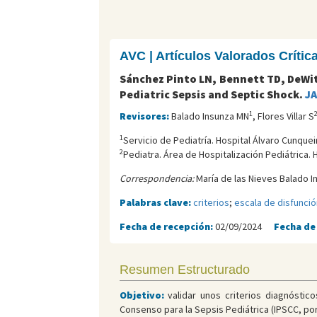
AVC | Artículos Valorados Críti
Sánchez Pinto LN, Bennett TD, DeWitt
Pediatric Sepsis and Septic Shock.
JA
1
Revisores:
Balado Insunza MN
, Flores Villar S
1
Servicio de Pediatría. Hospital Álvaro Cunquei
2
Pediatra. Área de Hospitalización Pediátrica. 
Correspondencia:
María de las Nieves Balado I
Palabras clave:
criterios
;
escala de disfunci
Fecha de recepción:
02/09/2024
Fecha de
Resumen Estructurado
Objetivo:
validar unos criterios diagnóstic
Consenso para la Sepsis Pediátrica (IPSCC, po