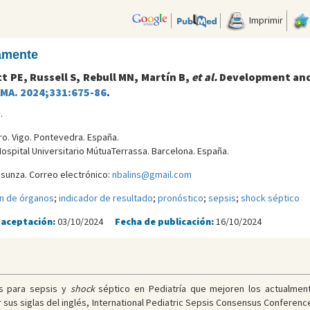
Imprimir
camente
 PE, Russell S, Rebull MN, Martín B,
et al.
Development and 
MA. 2024;331:675-86
.
2
.
ro. Vigo. Pontevedra. España.
Hospital Universitario MútuaTerrassa. Barcelona. España.
nsunza. Correo electrónico:
nbalins@gmail.com
ón de órganos
;
indicador de resultado
;
pronóstico
;
sepsis
;
shock séptico
 aceptación:
03/10/2024
Fecha de publicación:
16/10/2024
os para sepsis y
shock
séptico en Pediatría que mejoren los actualmente
r sus siglas del inglés, International Pediatric Sepsis Consensus Conferen