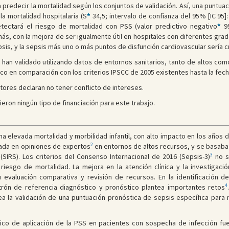
a predecir la mortalidad según los conjuntos de validación. Así, una puntua
a mortalidad hospitalaria (S
*
34,5; intervalo de confianza del 95% [IC 95]:
tectará el riesgo de mortalidad con PSS (valor predictivo negativo
*
99
s, con la mejora de ser igualmente útil en hospitales con diferentes gra
psis, y la sepsis más uno o más puntos de disfunción cardiovascular sería c
 han validado utilizando datos de entornos sanitarios, tanto de altos com
co en comparación con los criterios IPSCC de 2005 existentes hasta la fech
tores declaran no tener conflicto de intereses.
ieron ningún tipo de financiación para este trabajo.
a elevada mortalidad y morbilidad infantil, con alto impacto en los años 
2
sada en opiniones de expertos
en entornos de altos recursos, y se basaba 
3
 (SIRS). Los criterios del Consenso Internacional de 2016 (Sepsis-3)
no s
l riesgo de mortalidad. La mejora en la atención clínica y la investigac
 evaluación comparativa y revisión de recursos. En la identificación d
4
trón de referencia diagnóstico y pronóstico plantea importantes retos
ea la validación de una puntuación pronóstica de sepsis específica para 
nico de aplicación de la PSS en pacientes con sospecha de infección f