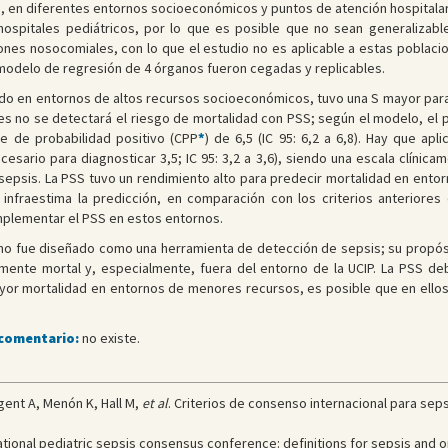
 en diferentes entornos socioeconómicos y puntos de atención hospitalari
ospitales pediátricos, por lo que es posible que no sean generalizabl
iones nosocomiales, con lo que el estudio no es aplicable a estas poblaci
l modelo de regresión de 4 órganos fueron cegadas y replicables.
ado en entornos de altos recursos socioeconómicos, tuvo una S mayor para 
tes no se detectará el riesgo de mortalidad con PSS; según el modelo, el
te de probabilidad positivo (CPP
*
) de 6,5 (IC 95: 6,2 a 6,8). Hay que a
sario para diagnosticar 3,5; IC 95: 3,2 a 3,6), siendo una escala clínic
 sepsis. La PSS tuvo un rendimiento alto para predecir mortalidad en ent
nfraestima la predicción, en comparación con los criterios anteriores 
mplementar el PSS en estos entornos.
no fue diseñado como una herramienta de detección de sepsis; su propósit
almente mortal y, especialmente, fuera del entorno de la UCIP. La PSS 
yor mortalidad en entornos de menores recursos, es posible que en ellos 
 comentario:
no existe.
gent A, Menón K, Hall M,
et al
. Criterios de consenso internacional para sep
national pediatric sepsis consensus conference: definitions for sepsis and o