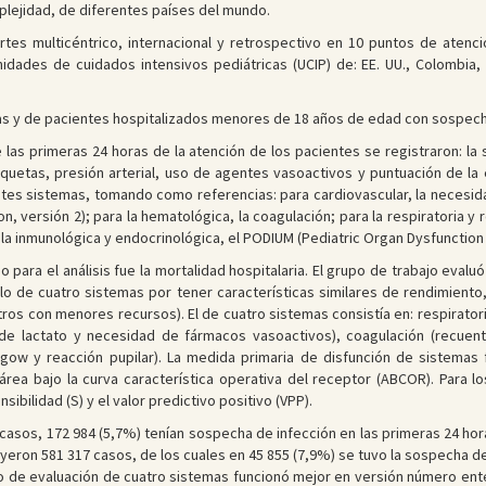
plejidad, de diferentes países del mundo.
tes multicéntrico, internacional y retrospectivo en 10 puntos de atenc
nidades de cuidados intensivos pediátricas (UCIP) de: EE. UU., Colombia,
s y de pacientes hospitalizados menores de 18 años de edad con sospecha
las primeras 24 horas de la atención de los pacientes se registraron: la
aquetas, presión arterial, uso de agentes vasoactivos y puntuación de la
ntes sistemas, tomando como referencias: para cardiovascular, la necesid
n, versión 2); para la hematológica, la coagulación; para la respiratoria y 
a la inmunológica y endocrinológica, el PODIUM (Pediatric Organ Dysfunctio
o para el análisis fue la mortalidad hospitalaria. El grupo de trabajo eva
elo de cuatro sistemas por tener características similares de rendimient
ros con menores recursos). El de cuatro sistemas consistía en: respirator
l de lactato y necesidad de fármacos vasoactivos), coagulación (recuen
gow y reacción pupilar). La medida primaria de disfunción de sistemas 
rea bajo la curva característica operativa del receptor (ABCOR). Para lo
bilidad (S) y el valor predictivo positivo (VPP).
 casos, 172 984 (5,7%) tenían sospecha de infección en las primeras 24 ho
luyeron 581 317 casos, de los cuales en 45 855 (7,9%) se tuvo la sospecha d
elo de evaluación de cuatro sistemas funcionó mejor en versión número en