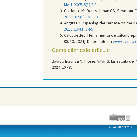
Med. 2005;6(1):2-8
.
Cantante M, Deutschman CS, Seymour CW, 
2016;315(8):801-10
.
Angus DC. Opening the Debate on the Ne
2016;194(1):14-5.
Calcupedev. Herramienta de cálculo epide
08/10/2024]. Disponible en
www.aepap.or
Cómo citar este artículo
Balado Insunza N, Flores Villar S. La escala de
2024;20:43.
Premio MEDES 2012