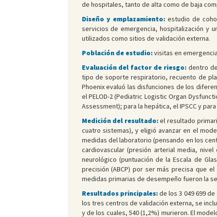
de hospitales, tanto de alta como de baja com
Diseño y emplazamiento:
estudio de cohor
servicios de emergencia, hospitalización y u
utilizados como sitios de validación externa.
Población de estudio:
visitas en emergencia
Evaluación del factor de riesgo:
dentro de 
tipo de soporte respiratorio, recuento de pl
Phoenix evaluó las disfunciones de los difere
el PELOD-2 (Pediatric Logistic Organ Dysfunctio
Assessment); para la hepática, el IPSCC y par
Medición del resultado:
el resultado primari
cuatro sistemas), y eligió avanzar en el mod
medidas del laboratorio (pensando en los cent
cardiovascular (presión arterial media, nive
neurológico (puntuación de la Escala de Glas
precisión (ABCP) por ser más precisa que el á
medidas primarias de desempeño fueron la sensi
Resultados principales:
de los 3 049 699 de
los tres centros de validación externa, se inc
y de los cuales, 540 (1,2%) murieron. El mod