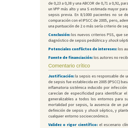
de 0,23 a 0,38 y una ABCOR de 0,71 a 0,92, par
un VPP más alto y una S estimada mayor para l
sepsis previa. En 8/1000 pacientes no se de
comparación con el IPSCC de 2005, pero, ademá
una puntuación de 2 o más sería criterio de se
Conclusión:
los nuevos criterios PSS, que se
diagnóstico de sepsis pediátrica y
shock
sépti
Potenciales conflictos de intereses:
los au
Fuente de financiación:
los autores no recib
Comentario crítico
Justificación:
la sepsis es responsable de un
de sepsis fue establecida en 2005 (IPSCC) ba
inflamatoria sistémica inducido por infección
carecían de especificidad para identificar e
generalizables a todos los entornos para su
mortalidad por sepsis, la ausencia de un pa
definición de sepsis y
shock
séptico, y plant
cualquier entorno socioeconómico.
Validez o rigor científico:
el escenario clí