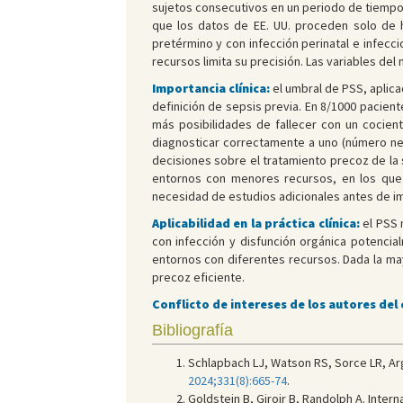
sujetos consecutivos en un periodo de tiempo,
que los datos de EE. UU. proceden solo de h
pretérmino y con infección perinatal e infecc
recursos limita su precisión. Las variables de
Importancia clínica:
el umbral de PSS, aplic
definición de sepsis previa. En 8/1000 pacien
más posibilidades de fallecer con un cocien
diagnosticar correctamente a uno (número nece
decisiones sobre el tratamiento precoz de la
entornos con menores recursos, en los que i
necesidad de estudios adicionales antes de i
Aplicabilidad en la práctica clínica:
el PSS 
con infección y disfunción orgánica potenci
entornos con diferentes recursos. Dada la ma
precoz eficiente.
Conflicto de intereses de los autores del
Bibliografía
Schlapbach LJ, Watson RS, Sorce LR, Ar
2024;331(8):665-74
.
Goldstein B, Giroir B, Randolph A. Inter