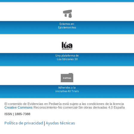
Estamos en:
Epistemonikos
Una plataforma de:
Lúa Ediciones 3.0
Adheridos a la
iniciativa All Trials
El contenido de Evidencias en Pediatría está sujeto a las condiciones de la licencia
Creative Commons
Reconocimiento-No comercial-Sin obras derivadas 4.0 España
ISSN | 1885-7388
Política de privacidad
|
Ayudas técnicas