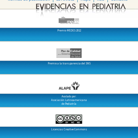
Premio MEDES 2012
Premio a la transparencia del SNS
Avalado por:
Asociación Latinoamericana
de Pediatría
Licencias Creative Commons