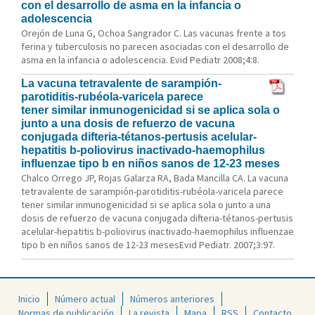
con el desarrollo de asma en la infancia o
adolescencia
Orejón de Luna G, Ochoa Sangrador C. Las vacunas frente a tos
ferina y tuberculosis no parecen asociadas con el desarrollo de
asma en la infancia o adolescencia. Evid Pediatr 2008;4:8.
La vacuna tetravalente de sarampión-
parotiditis-rubéola-varicela parece
tener similar inmunogenicidad si se aplica sola o
junto a una dosis de refuerzo de vacuna
conjugada difteria-tétanos-pertusis acelular-
hepatitis b-poliovirus inactivado-haemophilus
influenzae tipo b en niños sanos de 12-23 meses
Chalco Orrego JP, Rojas Galarza RA, Bada Mancilla CA. La vacuna
tetravalente de sarampión-parotiditis-rubéola-varicela parece
tener similar inmunogenicidad si se aplica sola o junto a una
dosis de refuerzo de vacuna conjugada difteria-tétanos-pertusis
acelular-hepatitis b-poliovirus inactivado-haemophilus influenzae
tipo b en niños sanos de 12-23 mesesEvid Pediatr. 2007;3:97.
Inicio
Número actual
Números anteriores
Normas de publicación
La revista
Mapa
RSS
Contacto