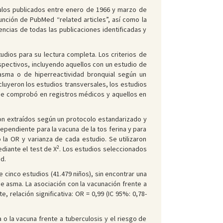
ículos publicados entre enero de 1966 y marzo de
función de PubMed “related articles”, así como la
encias de todas las publicaciones identificadas y
udios para su lectura completa. Los criterios de
spectivos, incluyendo aquellos con un estudio de
 asma o de hiperreactividad bronquial según un
xcluyeron los estudios transversales, los estudios
se comprobó en registros médicos y aquellos en
on extraídos según un protocolo estandarizado y
ndependiente para la vacuna de la tos ferina y para
 la OR y varianza de cada estudio. Se utilizaron
2
diante el test de Χ
. Los estudios seleccionados
d.
e cinco estudios (41.479 niños), sin encontrar una
 de asma. La asociación con la vacunación frente a
 relación significativa: OR = 0,99 (IC 95%: 0,78-
 o la vacuna frente a tuberculosis y el riesgo de