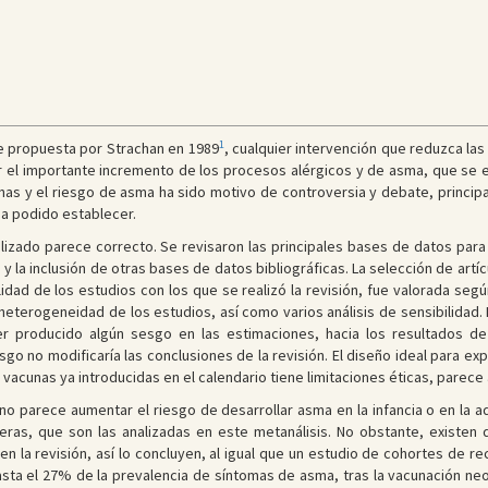
1
ene propuesta por Strachan en 1989
, cualquier intervención que reduzca la
car el importante incremento de los procesos alérgicos y de asma, que se 
nas y el riesgo de asma ha sido motivo de controversia y debate, princip
ha podido establecer.
ealizado parece correcto. Se revisaron las principales bases de datos para
la inclusión de otras bases de datos bibliográficas. La selección de artícu
dad de los estudios con los que se realizó la revisión, fue valorada segú
a heterogeneidad de los estudios, así como varios análisis de sensibilidad
r producido algún sesgo en las estimaciones, hacia los resultados d
go no modificaría las conclusiones de la revisión. El diseño ideal para exp
 vacunas ya introducidas en el calendario tiene limitaciones éticas, pare
 no parece aumentar el riesgo de desarrollar asma en la infancia o en la 
teras, que son las analizadas en este metanálisis. No obstante, existen
n la revisión, así lo concluyen, al igual que un estudio de cohortes de re
sta el 27% de la prevalencia de síntomas de asma, tras la vacunación neo