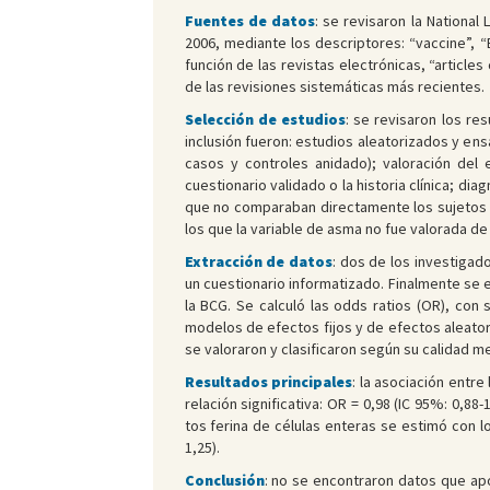
Fuentes de datos
: se revisaron la National
2006, mediante los descriptores: “vaccine”, “B
función de las revistas electrónicas, “article
de las revisiones sistemáticas más recientes.
Selección de estudios
: se revisaron los re
inclusión fueron: estudios aleatorizados y e
casos y controles anidado); valoración del 
cuestionario validado o la historia clínica; d
que no comparaban directamente los sujetos 
los que la variable de asma no fue valorada de
Extracción de datos
: dos de los investiga
un cuestionario informatizado. Finalmente se el
la BCG. Se calculó las odds ratios (OR), con 
modelos de efectos fijos y de efectos aleator
se valoraron y clasificaron según su calidad me
Resultados principales
: la asociación entre
relación significativa: OR = 0,98 (IC 95%: 0,8
tos ferina de células enteras se estimó con lo
1,25).
Conclusión
: no se encontraron datos que apoy