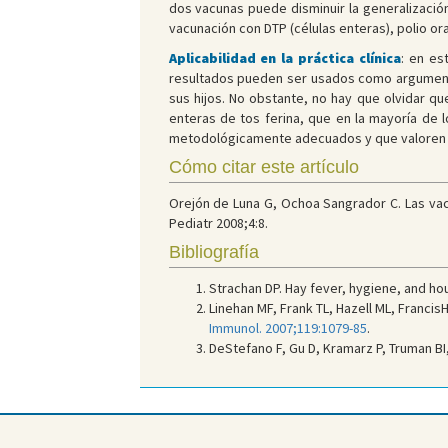
dos vacunas puede disminuir la generalización
vacunación con DTP (células enteras), polio ora
Aplicabilidad en la práctica clínica
: en es
resultados pueden ser usados como argumento 
sus hijos. No obstante, no hay que olvidar qu
enteras de tos ferina, que en la mayoría de l
metodológicamente adecuados y que valoren m
Cómo citar este artículo
Orejón de Luna G, Ochoa Sangrador C. Las vacu
Pediatr 2008;4:8.
Bibliografía
Strachan DP. Hay fever, hygiene, and ho
Linehan MF, Frank TL, Hazell ML, Francis
Immunol. 2007;119:1079-85
.
DeStefano F, Gu D, Kramarz P, Truman BI,