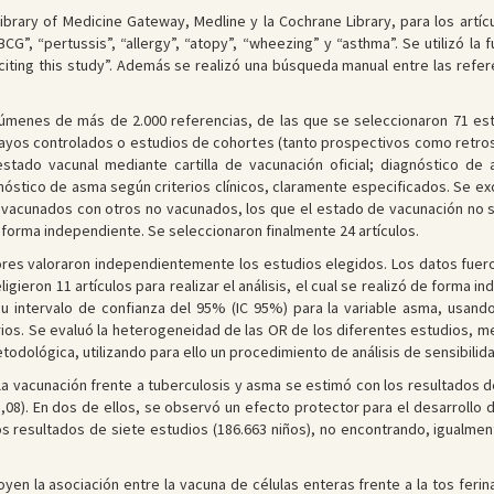
 Library of Medicine Gateway, Medline y la Cochrane Library, para los art
CG”, “pertussis”, “allergy”, “atopy”, “wheezing” y “asthma”. Se utilizó la 
s citing this study”. Además se realizó una búsqueda manual entre las refer
súmenes de más de 2.000 referencias, de las que se seleccionaron 71 est
nsayos controlados o estudios de cohortes (tanto prospectivos como retro
estado vacunal mediante cartilla de vacunación oficial; diagnóstico de
iagnóstico de asma según criterios clínicos, claramente especificados. Se e
vacunados con otros no vacunados, los que el estado de vacunación no 
 forma independiente. Se seleccionaron finalmente 24 artículos.
dores valoraron independientemente los estudios elegidos. Los datos fuer
igieron 11 artículos para realizar el análisis, el cual se realizó de forma i
su intervalo de confianza del 95% (IC 95%) para la variable asma, usando
ios. Se evaluó la heterogeneidad de las OR de los diferentes estudios, me
todológica, utilizando para ello un procedimiento de análisis de sensibilida
 la vacunación frente a tuberculosis y asma se estimó con los resultados d
8-1,08). En dos de ellos, se observó un efecto protector para el desarrollo
s resultados de siete estudios (186.663 niños), no encontrando, igualmente,
en la asociación entre la vacuna de células enteras frente a la tos ferina