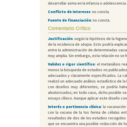
desarrollar asma en la infancia o adolescencia.
Conflicto de intereses
: no consta.
Fuente de financiación
: no consta.
Comentario Crítico
Justificación
: según la hipótesis de la higi
de la incidencia de atopia. Esto podría expli
entre la administración de determinadas vacu
muy amplia. Sin embargo, esta relación no se 
Validez o rigor científico
: el metanálisis r
menos la búsqueda de estudios no publicados y 
adecuados y claramente especificados. La cali
realizó un adecuado análisis estadístico de l
con diseños muy diferentes, se podría habe
aleatorizados; en todo caso, dicho posible ses
ensayo clínico. Aunque aplicar este diseño con
Interés o pertinencia clínica
: la vacunación
con la vacuna de la tos ferina de células en
resultados de dos de los estudios recogidos e
que se encuentra una posible reducción de ha