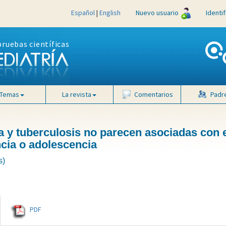
Español
|
English
Nuevo usuario
Identi
pruebas científicas
Temas
La revista
Comentarios
Padr
na y tuberculosis no parecen asociadas con 
ncia o adolescencia
s)
PDF