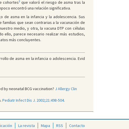
3
de cohortes
que valoró el riesgo de asma tras la
mpoco encontró una relación significativa.
o de asma en la infancia y la adolescencia. Sus
familias que sean contrarias a la vacunación de
 nuestro medio, y otra, la vacuna DTP con células
odo ello, parece necesario realizar más estudios,
datos más concluyentes.
ollo de asma en la infancia o adolescencia. Evid
ered by neonatal BCG vaccination?
J Allergy Clin
a.
Pediatr Infect Dis J. 2002;21:498-504
.
icación
La revista
Mapa
RSS
Contacto