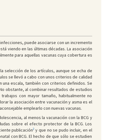
s infecciones, puede asociarse con un incremento
está viendo en las últimas décadas. La asociación
almente para aquellas vacunas cuya cobertura es
 la selección de los artículos, aunque se echa de
los se llevó a cabo con unos criterios de calidad
n una escala, también con criterios definidos. Se
. No obstante, al combinar resultados de estudios
e trabajos con mayor tamaño, habitualmente no
lorar la asociación entre vacunación y asma es el
ce aconsejable emplearlo con nuevas vacunas.
adolescencia, al menos la vacunación con la BCG y
 dudas sobre el efecto protector de la BCG. Los
2
ciente publicación
y que no se pudo incluir, en el
natal con BCG. El hecho de que sólo se estudien