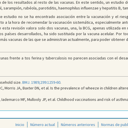
 de los resultados al resto de las vacunas. En este sentido, un estudio 
l, sarampión, rubéola, parotiditis, haemophilus influenzae y hepatitis B, ta
te estudio no se ha encontrado asociación entre la vacunación y el riesg
a la hora de recomendar la vacunación sistemática, especialmente ante 
e esta revisión valora solo dos vacunas, una, la BCG, apenas utilizada en
os países desarrollados, ha sido sustituida por la vacuna acelular. Por t
ás vacunas de las que se administran actualmente, para poder obtener 
nas frente a tos ferina y tuberculosis no parecen asociadas con el desarr
usehold size.
BMJ. 1989;299:1259-60
.
HC, Morris JA, Baxter DN, et al. Is the prevalence of wheeze in children alt
 Iademarco MF, Mullooly JP, et al. Childhood vaccinations and risk of asthm
Inicio
Número actual
Números anteriores
Normas de publ