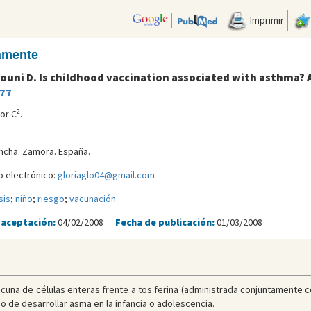
Imprimir
camente
mouni D. Is childhood vaccination associated with asthma? 
-77
2
or C
.
oncha. Zamora. España.
o electrónico:
gloriaglo04@gmail.com
sis
;
niño
;
riesgo
;
vacunación
 aceptación:
04/02/2008
Fecha de publicación:
01/03/2008
 vacuna de células enteras frente a tos ferina (administrada conjuntamente 
o de desarrollar asma en la infancia o adolescencia.