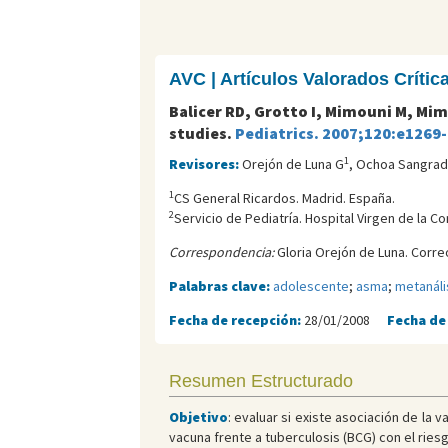
AVC | Artículos Valorados Críti
Balicer RD, Grotto I, Mimouni M, Mi
studies.
Pediatrics. 2007;120:e1269
1
Revisores:
Orejón de Luna G
, Ochoa Sangrad
1
CS General Ricardos. Madrid. España.
2
Servicio de Pediatría. Hospital Virgen de la C
Correspondencia:
Gloria Orejón de Luna. Corre
Palabras clave:
adolescente
;
asma
;
metanáli
Fecha de recepción:
28/01/2008
Fecha de
Resumen Estructurado
Objetivo
: evaluar si existe asociación de la
vacuna frente a tuberculosis (BCG) con el riesg