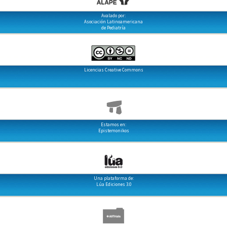
Avalado por:
Asociación Latinoamericana
de Pediatría
Licencias Creative Commons
Estamos en:
Epistemonikos
Una plataforma de:
Lúa Ediciones 3.0