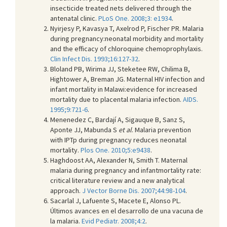
insecticide treated nets delivered through the
antenatal clinic.
PLoS One. 2008;3: e1934
.
Nyirjesy P, Kavasya T, Axelrod P, Fischer PR. Malaria
during pregnancy:neonatal morbidity and mortality
and the efficacy of chloroquine chemoprophylaxis.
Clin Infect Dis. 1993;16:127-32
.
Bloland PB, Wirima JJ, Steketee RW, Chilima B,
Hightower A, Breman JG. Maternal HIV infection and
infant mortality in Malawi:evidence for increased
mortality due to placental malaria infection.
AIDS.
1995;9:721-6
.
Menenedez C, Bardají A, Sigauque B, Sanz S,
Aponte JJ, Mabunda S
et al
. Malaria prevention
with IPTp during pregnancy reduces neonatal
mortality.
Plos One. 2010;5:e9438
.
Haghdoost AA, Alexander N, Smith T. Maternal
malaria during pregnancy and infantmortality rate:
critical literature review and a new analytical
approach.
J Vector Borne Dis. 2007;44:98-104
.
Sacarlal J, Lafuente S, Macete E, Alonso PL.
Últimos avances en el desarrollo de una vacuna de
la malaria.
Evid Pediatr. 2008;4:2
.