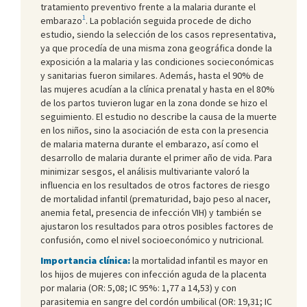
tratamiento preventivo frente a la malaria durante el
1
embarazo
. La población seguida procede de dicho
estudio, siendo la selección de los casos representativa,
ya que procedía de una misma zona geográfica donde la
exposición a la malaria y las condiciones socieconómicas
y sanitarias fueron similares. Además, hasta el 90% de
las mujeres acudían a la clínica prenatal y hasta en el 80%
de los partos tuvieron lugar en la zona donde se hizo el
seguimiento. El estudio no describe la causa de la muerte
en los niños, sino la asociación de esta con la presencia
de malaria materna durante el embarazo, así como el
desarrollo de malaria durante el primer año de vida. Para
minimizar sesgos, el análisis multivariante valoró la
influencia en los resultados de otros factores de riesgo
de mortalidad infantil (prematuridad, bajo peso al nacer,
anemia fetal, presencia de infección VIH) y también se
ajustaron los resultados para otros posibles factores de
confusión, como el nivel socioeconómico y nutricional.
Importancia clínica:
la mortalidad infantil es mayor en
los hijos de mujeres con infección aguda de la placenta
por malaria (OR: 5,08; IC 95%: 1,77 a 14,53) y con
parasitemia en sangre del cordón umbilical (OR: 19,31; IC