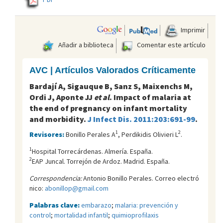
Imprimir
Añadir a biblioteca
Comentar este artículo
AVC | Artículos Valorados Críticamente
Bardají A, Sigauque B, Sanz S, Maixenchs M,
Ordi J, Aponte JJ
et al
. Impact of malaria at
the end of pregnancy on infant mortality
and morbidity.
J Infect Dis. 2011:203:691-99
.
1
2
Revisores:
Bonillo Perales A
, Perdikidis Olivieri L
.
1
Hospital Torrecárdenas. Almería. España.
2
EAP Juncal. Torrejón de Ardoz. Madrid. España.
Correspondencia:
Antonio Bonillo Perales. Correo electró
nico:
abonillop@gmail.com
Palabras clave:
embarazo
;
malaria: prevención y
control
;
mortalidad infantil
;
quimioprofilaxis