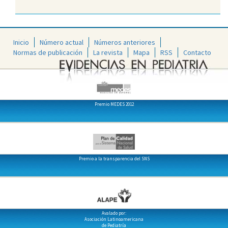
Inicio
Número actual
Números anteriores
Normas de publicación
La revista
Mapa
RSS
Contacto
Premio MEDES 2012
Premio a la transparencia del SNS
Avalado por:
Asociación Latinoamericana
de Pediatría