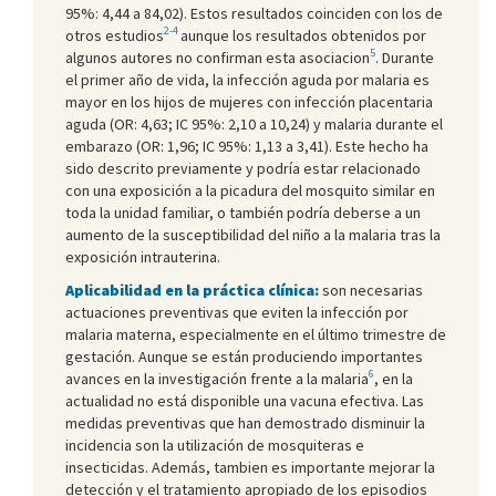
95%: 4,44 a 84,02). Estos resultados coinciden con los de
2-4
otros estudios
aunque los resultados obtenidos por
5
algunos autores no confirman esta asociacion
. Durante
el primer año de vida, la infección aguda por malaria es
mayor en los hijos de mujeres con infección placentaria
aguda (OR: 4,63; IC 95%: 2,10 a 10,24) y malaria durante el
embarazo (OR: 1,96; IC 95%: 1,13 a 3,41). Este hecho ha
sido descrito previamente y podría estar relacionado
con una exposición a la picadura del mosquito similar en
toda la unidad familiar, o también podría deberse a un
aumento de la susceptibilidad del niño a la malaria tras la
exposición intrauterina.
Aplicabilidad en la práctica clínica:
son necesarias
actuaciones preventivas que eviten la infección por
malaria materna, especialmente en el último trimestre de
gestación. Aunque se están produciendo importantes
6
avances en la investigación frente a la malaria
, en la
actualidad no está disponible una vacuna efectiva. Las
medidas preventivas que han demostrado disminuir la
incidencia son la utilización de mosquiteras e
insecticidas. Además, tambien es importante mejorar la
detección y el tratamiento apropiado de los episodios