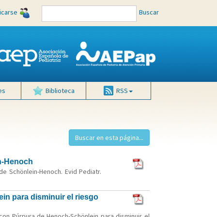
ficarse
Buscar
es
Biblioteca
RSS
in-Henoch
de Schönlein-Henoch. Evid Pediatr.
n para disminuir el riesgo
con Púrpura de Henoch-Schönlein para disminuir el