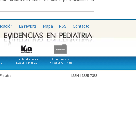
icación
La revista
Mapa
RSS
Contacto
Una plataforma de:
Adheridos a la
Lúa Ediciones 3.0
iniciativa All Trials
os
 España
ISSN | 1885-7388