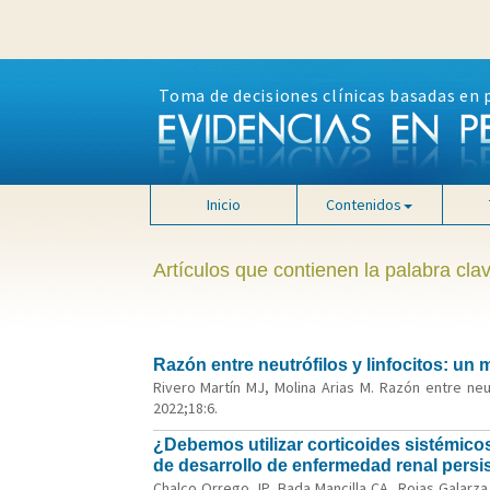
Toma de decisiones clínicas basadas en 
Inicio
Contenidos
Artículos que contienen la palabra cl
Razón entre neutrófilos y linfocitos: un
Rivero Martín MJ, Molina Arias M. Razón entre neu
2022;18:6.
¿Debemos utilizar corticoides sistémico
de desarrollo de enfermedad renal persi
Chalco Orrego JP, Bada Mancilla CA, Rojas Galarz