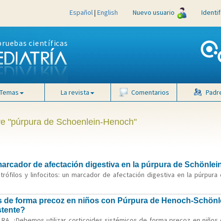
Español
|
English
Nuevo usuario
Identi
pruebas científicas
Temas
La revista
Comentarios
Padr
ave "púrpura de Schoenlein-Henoch"
 marcador de afectación digestiva en la púrpura de Schönle
trófilos y linfocitos: un marcador de afectación digestiva en la púrpura 
s de forma precoz en niños con Púrpura de Henoch-Schönlei
stente?
a RA. ¿Debemos utilizar corticoides sistémicos de forma precoz en niños 