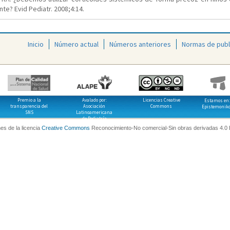
te? Evid Pediatr. 2008;4:14.
Inicio
Número actual
Números anteriores
Normas de publ
Premio a la
Avalado por:
Licencias Creative
Estamos en:
transparencia del
Asociación
Commons
Epistemonik
SNS
Latinoamericana
de Pediatría
es de la licencia
Creative Commons
Reconocimiento-No comercial-Sin obras derivadas 4.0