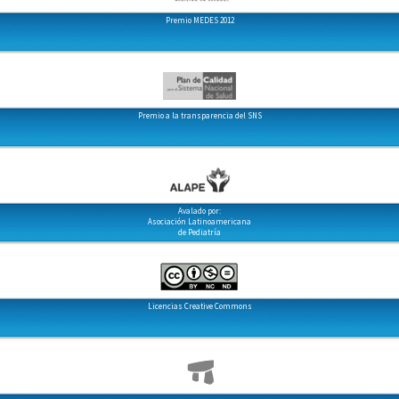
Premio MEDES 2012
Premio a la transparencia del SNS
Avalado por:
Asociación Latinoamericana
de Pediatría
Licencias Creative Commons