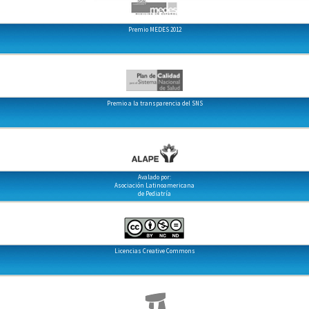
Premio MEDES 2012
Premio a la transparencia del SNS
Avalado por:
Asociación Latinoamericana
de Pediatría
Licencias Creative Commons