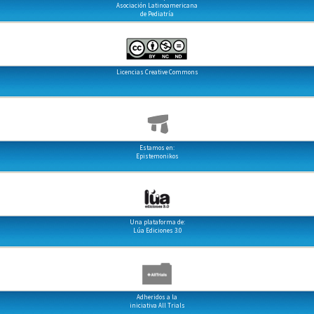
Asociación Latinoamericana
de Pediatría
Licencias Creative Commons
Estamos en:
Epistemonikos
Una plataforma de:
Lúa Ediciones 3.0
Adheridos a la
iniciativa All Trials